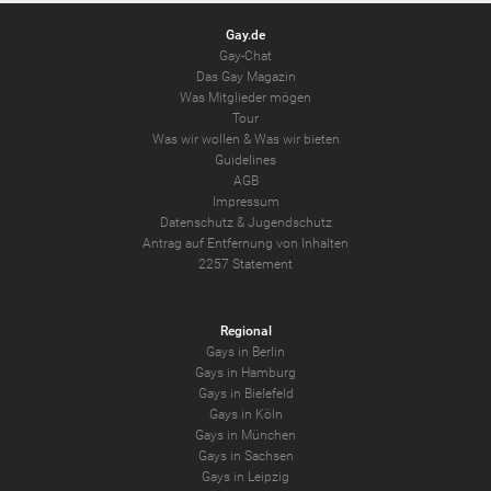
Gay.de
Gay-Chat
Das Gay Magazin
Was Mitglieder mögen
Tour
Was wir wollen
&
Was wir bieten
Guidelines
AGB
Impressum
Datenschutz
&
Jugendschutz
Antrag auf Entfernung von Inhalten
2257 Statement
Regional
Gays in Berlin
Gays in Hamburg
Gays in Bielefeld
Gays in Köln
Gays in München
Gays in Sachsen
Gays in Leipzig