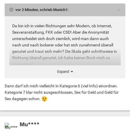
vor 2 Minuten, schrieb Munich1:
Da bin ich in vielen Richtungen sehr Modern, ob Internet,
Sexveranstaltung, FKK oder CSD! Aber die Anonymität
unterscheidet sich doch ziemlich, wird man dann auch
nach und nach lockerer oder hat sich zunehmend überall
geoutet und traut sich mehr? Die Skala geht schrittweise in
Richtung überall geoutet, ich habe keinen Bock mich zu
verstecken!
Expand
1. gibt gar nichts preis. 2. etwas Text. 3. ein
Dann darf ich mich vielleicht in Kategorie 6 (viel Info) einordnen.
nichtssagendes Bild. 4. bisschen Info. 5. Körperbild 6. viel
Kategorie 7 klar nicht ausgeschlossen, Sex für Geld und Geld für
Info. 7. Gesichtsbilder.
Sex dagegen schon.
Mu****