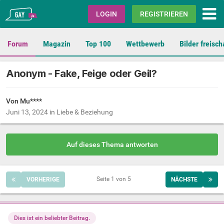
Gay.de
LOGIN
REGISTRIEREN
Forum
Magazin
Top 100
Wettbewerb
Bilder freisch
Anonym - Fake, Feige oder Geil?
Von Mu****
Juni 13, 2024
in
Liebe & Beziehung
Auf dieses Thema antworten
Seite 1 von 5
VORHERIGE
NÄCHSTE
Dies ist ein beliebter Beitrag.