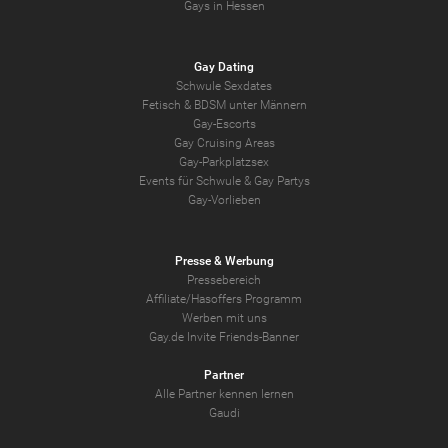
Gays in Hessen
Gay Dating
Schwule Sexdates
Fetisch & BDSM unter Männern
Gay-Escorts
Gay Cruising Areas
Gay-Parkplatzsex
Events für Schwule & Gay Partys
Gay-Vorlieben
Presse & Werbung
Pressebereich
Affiliate/Hasoffers Programm
Werben mit uns
Gay.de Invite Friends-Banner
Partner
Alle Partner kennen lernen
Gaudi