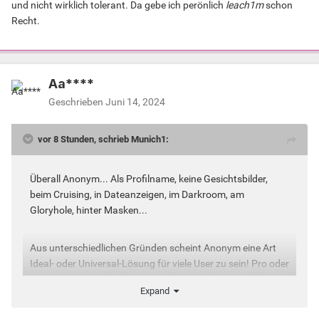
und nicht wirklich tolerant. Da gebe ich perönlich
leach1m
schon
Recht.
Aa****
Geschrieben
Juni 14, 2024
vor 8 Stunden, schrieb Munich1:
Überall Anonym... Als Profilname, keine Gesichtsbilder,
beim Cruising, in Dateanzeigen, im Darkroom, am
Gloryhole, hinter Masken...
Aus unterschiedlichen Gründen scheint Anonym eine Art
Ideal- oder Universal-Lösung für viele User zu sein! Pro oder
Kontra, was spricht dagegen oder warum bist Du dafür?
Expand