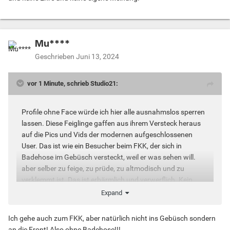
Mu****
Geschrieben
Juni 13, 2024
vor 1 Minute, schrieb Studio21:
Profile ohne Face würde ich hier alle ausnahmslos sperren
lassen. Diese Feiglinge gaffen aus ihrem Versteck heraus
auf die Pics und Vids der modernen aufgeschlossenen
User. Das ist wie ein Besucher beim FKK, der sich in
Badehose im Gebüsch versteckt, weil er was sehen will.
aber selber zu feige, zu prüde, zu altmodisch und zu
verklemmt ist. Das ist erbärmlich und verwerflich. Kein
Stolz und keine Ehre und keine eigene Meinung!
Expand
Ich gehe auch zum FKK, aber natürlich nicht ins Gebüsch sondern
an die Front! Also ohne Badehose!!!