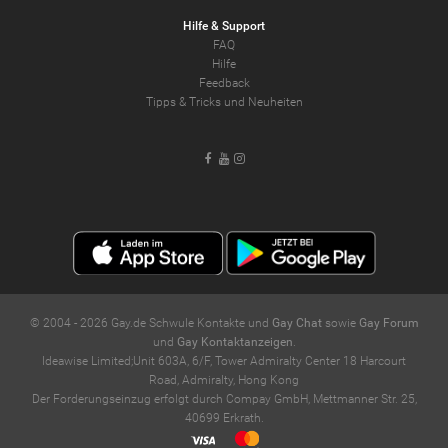
Hilfe & Support
FAQ
Hilfe
Feedback
Tipps & Tricks und Neuheiten
Facebook
Youtube
Instagram
© 2004 -
2026
Gay.de Schwule Kontakte und
Gay Chat
sowie
Gay Forum
und
Gay Kontaktanzeigen
.
Ideawise Limited;Unit 603A, 6/F, Tower Admiralty Center 18 Harcourt
Road, Admiralty, Hong Kong
Der Forderungseinzug erfolgt durch Compay GmbH, Mettmanner Str. 25,
40699 Erkrath.