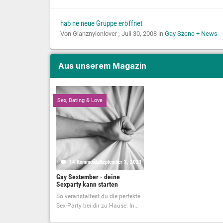
hab ne neue Gruppe eröffnet
Von Glanznylonlover ,
Juli 30, 2008
in
Gay Szene + News
Aus unserem Magazin
Sex, Dating & Love
14 Kommentare
September 3, 2021
Gay Sextember - deine
Sexparty kann starten
So veranstaltest du die perfekte
Sex-Party bei dir zu Hause: In...