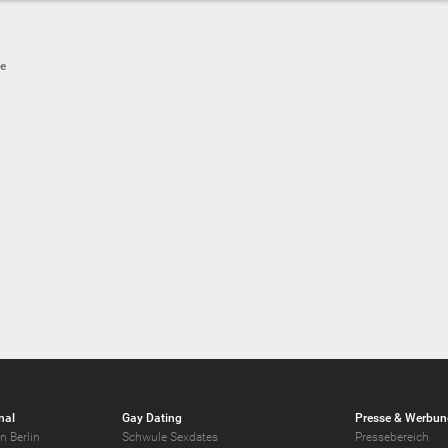
e
nal
Gay Dating
Presse & Werbun
n Berlin
Schwule Sexdates
Pressebereich