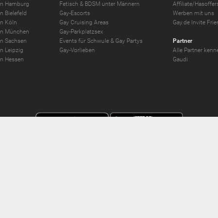
in Hamburg
Fetisch & BDSM unter Männern
Affiliate/Hasoff
n Bielefeld
Gay-Escorts
Werben mit uns
in Köln
Gay Cruising Areas
Gay.de Invite Fri
in München
Gay-Parkplatzsex
in Sachsen
Events für Schwule & Gay Partys
Partner
n Leipzig
Gay-Vorlieben
Alle Partner kenn
in Hessen
Gaudi
 -
2026
Gay.de Schwule Kontakte und
Gay Chat
sowie
Gay Forum
und
Gay Kontakta
se Limited;Unit 603A, 6/F, Tower Admiralty Center 18 Harcourt Road, Admiralty, Ho
er Forderungseinzug erfolgt durch Compay GmbH, Mettmanner Str. 25, 40699 Erkrat