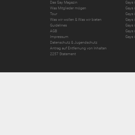
Das Gay Magazin
Gays 
Was Mitglieder mögen
Gays i
Tour
Gays 
Was wir wollen
&
Was wir bieten
Gays 
Guidelines
Gays 
AGB
Gays i
Impressum
Gays 
Datenschutz
&
Jugendschutz
Antrag auf Entfernung von Inhalten
2257 Statement
© 2004
Ideawi
D