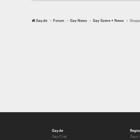
Gay.de
Forum
Gay News
Gay Szene + News
Grupp
Gay.de
Regio
Gay-Chat
Gays i