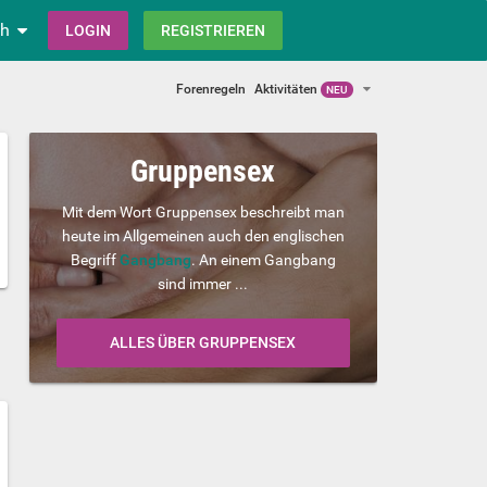
ch
LOGIN
REGISTRIEREN
Forenregeln
Aktivitäten
NEU
Gruppensex
Mit dem Wort Gruppensex beschreibt man
heute im Allgemeinen auch den englischen
Begriff
Gangbang
. An einem Gangbang
sind immer ...
ALLES ÜBER GRUPPENSEX