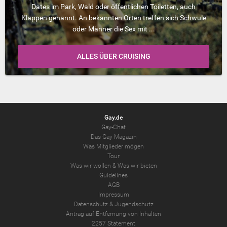
Dates im Park, Wald oder öffentlichen Toiletten, auch
Klappen genannt. An bekannten Orten treffen sich Schwule
oder Männer die Sex mit ...
ALLES ÜBER CRUISING
Gay.de
Gay-Chat
Das Gay Magazin
Was Mitglieder mögen
Tour
Was wir wollen
&
Was wir bieten
Guidelines
AGB
Impressum
Datenschutz
&
Jugendschutz
Antrag auf Entfernung von Inhalten
2257 Statement