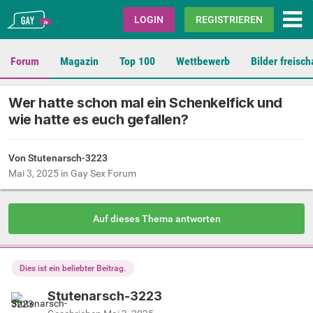
Gay.de
LOGIN
REGISTRIEREN
Forum
Magazin
Top 100
Wettbewerb
Bilder freisch
Wer hatte schon mal ein Schenkelfick und
wie hatte es euch gefallen?
Von Stutenarsch-3223
Mai 3, 2025
in
Gay Sex Forum
Auf dieses Thema antworten
Dies ist ein beliebter Beitrag.
Stutenarsch-3223