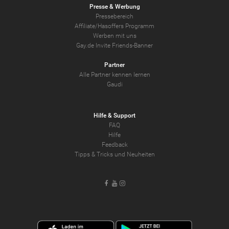
Presse & Werbung
Pressebereich
Affiliate/Hasoffers Programm
Werben mit uns
Gay.de Invite Friends-Banner
Partner
Alle Partner kennen lernen
Gaudi
Hilfe & Support
FAQ
Hilfe
Feedback
Tipps & Tricks und Neuheiten
Facebook
Youtube
Instagram