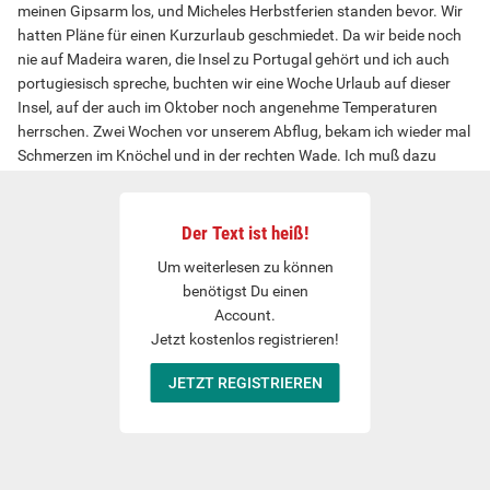
meinen Gipsarm los, und Micheles Herbstferien standen bevor. Wir
hatten Pläne für einen Kurzurlaub geschmiedet. Da wir beide noch
nie auf Madeira waren, die Insel zu Portugal gehört und ich auch
portugiesisch spreche, buchten wir eine Woche Urlaub auf dieser
Insel, auf der auch im Oktober noch angenehme Temperaturen
herrschen. Zwei Wochen vor unserem Abflug, bekam ich wieder mal
Schmerzen im Knöchel und in der rechten Wade. Ich muß dazu
sagen, das kommt öfter bei mir vor. Fast jedes halbe Jahr, habe ich
damit zu kämpfen. Der Arzt sagt zwar, das gibt sich wieder und es
sei nur eine vorübergehende Erscheinung. Was bis jetzt auch immer
Der Text ist heiß!
so war. Michele hatte mir geraten, erneut den Arzt aufzusuchen,
Um weiterlesen zu können
damit die Schmerzen wieder vorbei seien, wenn wir den Urlaub
benötigst Du einen
starten wollen. Zeit hätte ich ja, während er die letzten Wochen, vor
Account.
den Ferien, im Gymnasium lehrte. Ich war beim Arzt, um mir eine
Jetzt kostenlos registrieren!
Überweisung für die Fußpflege zu besorgen. Nun hatte ich sie in der
Hand und ging zur Praxis, die sich in derselben Straße befindet, in
JETZT REGISTRIEREN
der auch Michele und ich wohnen. Quasi gleich nebenan. Leicht
bekleidet, nur mit T-Shirt und kurzer Hose mit sehr weiten
Hosenbeinen. Der September verabschiedete sich mit
sommerlichen Temperaturen und viel Sonnenschein. Natürlich trug