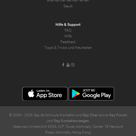
Alle Partner kennen lernen
Gaudi
Hilfe & Support
FAQ
Hilfe
Feedback
Tipps & Tricks und Neuheiten
Facebook
Youtube
Instagram
© 2004 -
2026
Gay.de Schwule Kontakte und
Gay Chat
sowie
Gay Forum
und
Gay Kontaktanzeigen
.
Ideawise Limited;Unit 603A, 6/F, Tower Admiralty Center 18 Harcourt
Road, Admiralty, Hong Kong