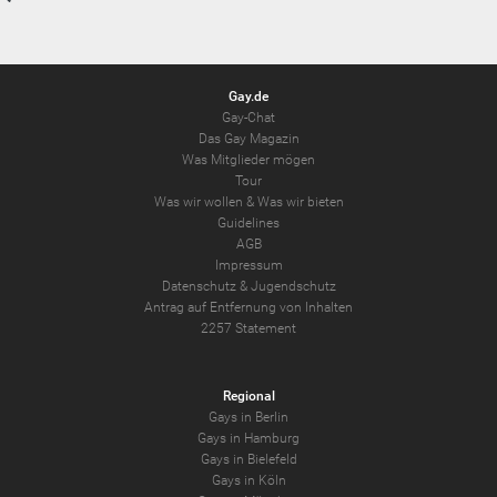
Gay.de
Gay-Chat
Das Gay Magazin
Was Mitglieder mögen
Tour
Was wir wollen
&
Was wir bieten
Guidelines
AGB
Impressum
Datenschutz
&
Jugendschutz
Antrag auf Entfernung von Inhalten
2257 Statement
Regional
Gays in Berlin
Gays in Hamburg
Gays in Bielefeld
Gays in Köln