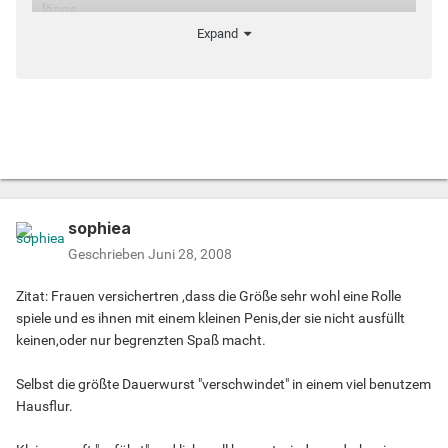
länge
ihres besten Stückes verschätzen,ein Drittel kauft zu lange
Expand
Kondome..
Sämtliche Kondome in den Supermärkten haben eine
Standardgröße,die der EU-Norm von 16 cm entspricht.Die b
illige Massenware dürfte in jedem Fall zu groß sein,weil sie
aber billig ist,wird sie gekauft.
Bei dieser Studie handelt es sich nicht um eine
Umfrage,sondern eine Vermessung.Das heißt,bei 2000
Männern iwurde
sophiea
der steife Penis einfach nachgemessen,und mehr als 2000
Männer ist in jedem Fall repräsentativ.
Geschrieben
Juni 28, 2008
Bei der korrekten Messung wird ein Messband an der
Bauchseite (Oberseite des Penis)angesetzt und bis zur
Zitat: Frauen versichertren ,dass die Größe sehr wohl eine Rolle
Eichelspitze
spiele und es ihnen mit einem kleinen Penis,der sie nicht ausfüllt
gemessen.Ein Lineal oder Zollstock sind ungeeignet,da
keinen,oder nur begrenzten Spaß macht.
Penisse mit einer starken Krümmung als zu kurz gemessen
würden.Der Penis muss zur Messung selbstverständlich
Selbst die größte Dauerwurst "verschwindet" in einem viel benutzem
nicht steif sein,da sich ein Schwanz immer so lang ziehen
Hausflur.
lässt wie er im maximal erregten Zustand eben lang ist.