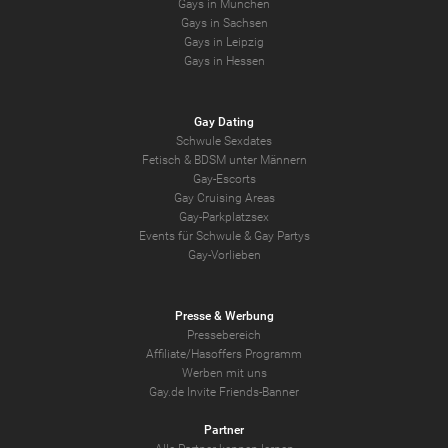
Gays in München
Gays in Sachsen
Gays in Leipzig
Gays in Hessen
Gay Dating
Schwule Sexdates
Fetisch & BDSM unter Männern
Gay-Escorts
Gay Cruising Areas
Gay-Parkplatzsex
Events für Schwule & Gay Partys
Gay-Vorlieben
Presse & Werbung
Pressebereich
Affiliate/Hasoffers Programm
Werben mit uns
Gay.de Invite Friends-Banner
Partner