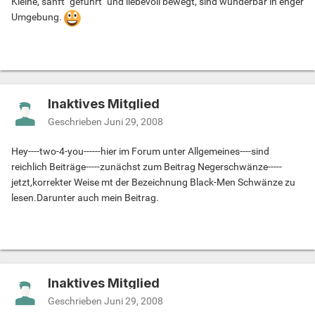
Ein nebenergebnis der Studie; Frauen versichertren ,dass
Kleine, sanft "geführt" und liebevoll bewegt, sind wunderbar in enger
die Größe sehr wohl eine Rolle spiele und es ihnen mit
Umgebung.
einem kleinen Penis,der sie nicht ausfüllt keinen,oder nur
begrenzten Spaß macht.Ergebnis
Obige Studie ihab ich erst erhalten nach Abschluß meiner
Recherchen zum Bericht Black-Men -Schwänze.Ich denke
es ist eine Übereinstimmung mit den dortigen Zahlen zu
Inaktives Mitglied
erkennen.
Geschrieben
Juni 29, 2008
Es gibt übrigens fünf Penisgrößen : Klein
Mittel...Groß.....und Oh mein Gott
Hey----two-4-you------hier im Forum unter Allgemeines----sind
reichlich Beiträge-----zunächst zum Beitrag Negerschwänze-----
jetzt,korrekter Weise mt der Bezeichnung Black-Men Schwänze zu
lesen.Darunter auch mein Beitrag.
Inaktives Mitglied
Geschrieben
Juni 29, 2008