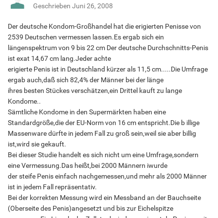
Geschrieben
Juni 26, 2008
Der deutsche Kondom-Großhandel hat die erigierten Penisse von
2539 Deutschen vermessen lassen.Es ergab sich ein
längenspektrum von 9 bis 22 cm Der deutsche Durchschnitts-Penis
ist exat 14,67 cm lang.Jeder achte
erigierte Penis ist in Deutschland kürzer als 11,5 cm.....Die Umfrage
ergab auch,daß sich 82,4% der Männer bei der länge
ihres besten Stückes verschätzen,ein Drittel kauft zu lange
Kondome..
Sämtliche Kondome in den Supermärkten haben eine
Standardgröße,die der EU-Norm von 16 cm entspricht.Die b illige
Massenware dürfte in jedem Fall zu groß sein,weil sie aber billig
ist,wird sie gekauft.
Bei dieser Studie handelt es sich nicht um eine Umfrage,sondern
eine Vermessung.Das heißt,bei 2000 Männern iwurde
der steife Penis einfach nachgemessen,und mehr als 2000 Männer
ist in jedem Fall repräsentativ.
Bei der korrekten Messung wird ein Messband an der Bauchseite
(Oberseite des Penis)angesetzt und bis zur Eichelspitze