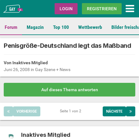
Gay.de
LOGIN
REGISTRIEREN
Forum
Magazin
Top 100
Wettbewerb
Bilder freisch
Penisgröße-Deutschland legt das Maßband
Von Inaktives Mitglied
Juni 26, 2008
in
Gay Szene + News
Auf dieses Thema antworten
Seite 1 von 2
VORHERIGE
NÄCHSTE
Inaktives Mitglied