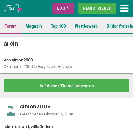
Gay.de
LOGIN
REGISTRIEREN
Forum
Magazin
Top 100
Wettbewerb
Bilder freisch
allein
Von simon2008
Oktober 2, 2008
in
Gay Szene + News
Auf dieses Thema antworten
simon2008
Geschrieben
Oktober 2, 2008
bin leider allei, wills ändern