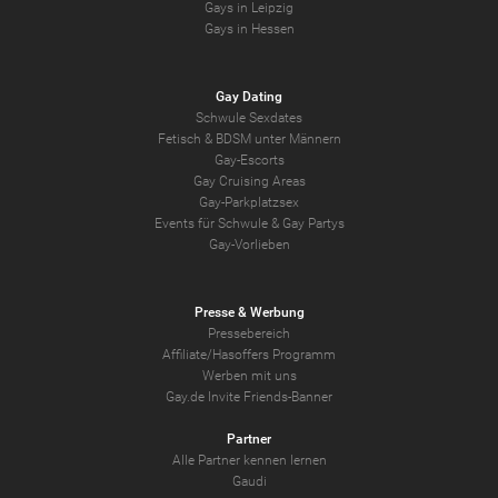
Gays in Leipzig
Gays in Hessen
Gay Dating
Schwule Sexdates
Fetisch & BDSM unter Männern
Gay-Escorts
Gay Cruising Areas
Gay-Parkplatzsex
Events für Schwule & Gay Partys
Gay-Vorlieben
Presse & Werbung
Pressebereich
Affiliate/Hasoffers Programm
Werben mit uns
Gay.de Invite Friends-Banner
Partner
Alle Partner kennen lernen
Gaudi