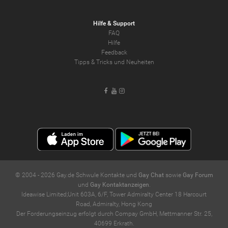
Hilfe & Support
FAQ
Hilfe
Feedback
Tipps & Tricks und Neuheiten
Facebook
Youtube
Instagram
© 2004 -
2026
Gay.de Schwule Kontakte und
Gay Chat
sowie
Gay Forum
und
Gay Kontaktanzeigen
.
Ideawise Limited;Unit 603A, 6/F, Tower Admiralty Center 18 Harcourt
Road, Admiralty, Hong Kong
Der Forderungseinzug erfolgt durch Compay GmbH, Mettmanner Str. 25,
40699 Erkrath.