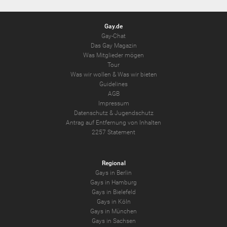
Gay.de
Gay-Chat
Das Gay Magazin
Was Mitglieder mögen
Tour
Was wir wollen
&
Was wir bieten
Guidelines
AGB
Impressum
Datenschutz
&
Jugendschutz
Antrag auf Entfernung von Inhalten
2257 Statement
Regional
Gays in Berlin
Gays in Hamburg
Gays in Bielefeld
Gays in Köln
Gays in München
Gays in Sachsen