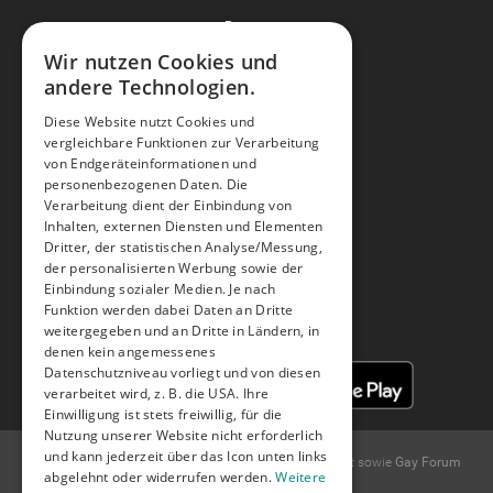
Partner
Alle Partner kennen lernen
Wir nutzen Cookies und
Gaudi
andere Technologien.
Diese Website nutzt Cookies und
Hilfe & Support
vergleichbare Funktionen zur Verarbeitung
FAQ
von Endgeräteinformationen und
Hilfe
personenbezogenen Daten. Die
Feedback
Verarbeitung dient der Einbindung von
Tipps & Tricks und Neuheiten
Inhalten, externen Diensten und Elementen
Dritter, der statistischen Analyse/Messung,
der personalisierten Werbung sowie der
Facebook
Youtube
Instagram
Einbindung sozialer Medien. Je nach
Funktion werden dabei Daten an Dritte
weitergegeben und an Dritte in Ländern, in
denen kein angemessenes
Datenschutzniveau vorliegt und von diesen
verarbeitet wird, z. B. die USA. Ihre
Einwilligung ist stets freiwillig, für die
Nutzung unserer Website nicht erforderlich
und kann jederzeit über das Icon unten links
© 2004 -
2026
Gay.de Schwule Kontakte und
Gay Chat
sowie
Gay Forum
abgelehnt oder widerrufen werden.
Weitere
und
Gay Kontaktanzeigen
.