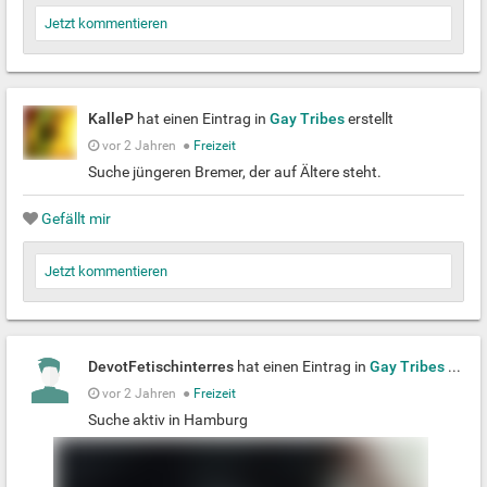
Jetzt kommentieren
KalleP
hat einen Eintrag in
Gay Tribes
erstellt
vor 2 Jahren
●
Freizeit
Suche jüngeren Bremer, der auf Ältere steht.
Gefällt mir
Jetzt kommentieren
DevotFetischinterres
hat einen Eintrag in
Gay Tribes
erstellt
vor 2 Jahren
●
Freizeit
Suche aktiv in Hamburg