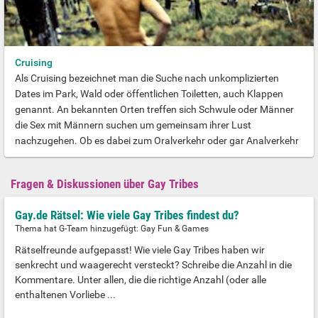
Cruising
Als Cruising bezeichnet man die Suche nach unkomplizierten
Dates im Park, Wald oder öffentlichen Toiletten, auch Klappen
genannt. An bekannten Orten treffen sich Schwule oder Männer
die Sex mit Männern suchen um gemeinsam ihrer Lust
nachzugehen. Ob es dabei zum Oralverkehr oder gar Analverkehr
kommt kann jder selbst entscheiden. In den meisten Situationen
kommt es jedoch nur zum gegenseitigen Wichsen oder dem sich
Fragen & Diskussionen über Gay Tribes
gegenseitig beobachten. In öffentlichen Toileten oder auch auf
Unitoiletten sind spontane Sex-Treffen nicht selten. Aber Vorsicht:
Gay.de Rätsel: Wie viele Gay Tribes findest du?
Nicht erwischen lassen...
Thema hat G-Team hinzugefügt:
Gay Fun & Games
Rätselfreunde aufgepasst! Wie viele Gay Tribes haben wir
senkrecht und waagerecht versteckt? Schreibe die Anzahl in die
Kommentare. Unter allen, die die richtige Anzahl (oder alle
enthaltenen Vorliebe ...