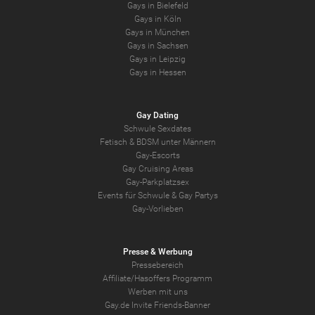
Gays in Bielefeld
Gays in Köln
Gays in München
Gays in Sachsen
Gays in Leipzig
Gays in Hessen
Gay Dating
Schwule Sexdates
Fetisch & BDSM unter Männern
Gay-Escorts
Gay Cruising Areas
Gay-Parkplatzsex
Events für Schwule & Gay Partys
Gay-Vorlieben
Presse & Werbung
Pressebereich
Affiliate/Hasoffers Programm
Werben mit uns
Gay.de Invite Friends-Banner