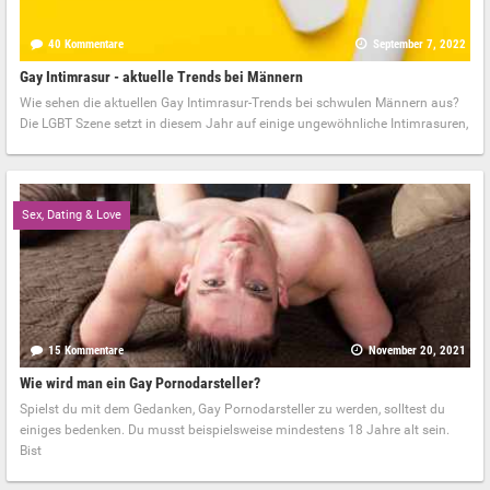
40 Kommentare
September 7, 2022
Gay Intimrasur - aktuelle Trends bei Männern
Wie sehen die aktuellen Gay Intimrasur-Trends bei schwulen Männern aus?
Die LGBT Szene setzt in diesem Jahr auf einige ungewöhnliche Intimrasuren,
Sex, Dating & Love
15 Kommentare
November 20, 2021
Wie wird man ein Gay Pornodarsteller?
Spielst du mit dem Gedanken, Gay Pornodarsteller zu werden, solltest du
einiges bedenken. Du musst beispielsweise mindestens 18 Jahre alt sein.
Bist