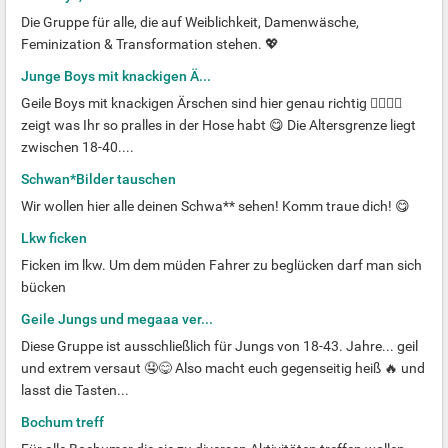
Die Gruppe für alle, die auf Weiblichkeit, Damenwäsche,
Feminization & Transformation stehen. 💖
Junge Boys mit knackigen Ä...
Geile Boys mit knackigen Ärschen sind hier genau richtig ❤️‍🔥🍑🥵
zeigt was Ihr so pralles in der Hose habt 😋 Die Altersgrenze liegt
zwischen 18-40....
Schwan*Bilder tauschen
Wir wollen hier alle deinen Schwa** sehen! Komm traue dich! 😋
Lkw ficken
Ficken im lkw. Um dem müden Fahrer zu beglücken darf man sich
bücken
Geile Jungs und megaaa ver...
Diese Gruppe ist ausschließlich für Jungs von 18-43. Jahre... geil
und extrem versaut 🤤😋 Also macht euch gegenseitig heiß 🔥 und
lasst die Tasten...
Bochum treff