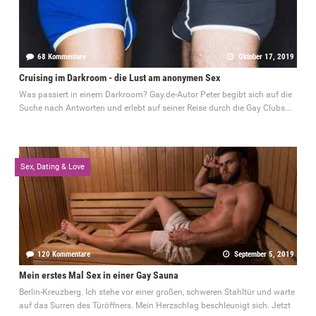
68 Kommentare
Oktober 17, 2019
Cruising im Darkroom - die Lust am anonymen Sex
Was passiert in einem Darkroom? Gay.de-Autor Peter begibt sich auf die
Suche nach Antworten und erlebt auf seiner Reise durch die Gay Clubs...
Sex, Dating & Love
120 Kommentare
September 5, 2019
Mein erstes Mal Sex in einer Gay Sauna
Berlin-Kreuzberg. Ich stehe vor einer großen, schweren Stahltür und warte
auf das Surren des Türöffners. Mein Herzschlag beschleunigt sich. Jetzt