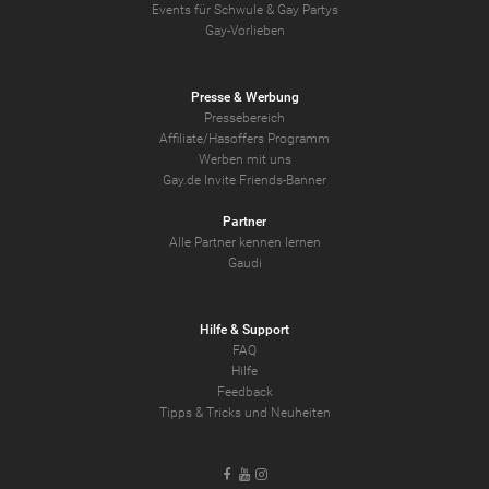
Events für Schwule & Gay Partys
Gay-Vorlieben
Presse & Werbung
Pressebereich
Affiliate/Hasoffers Programm
Werben mit uns
Gay.de Invite Friends-Banner
Partner
Alle Partner kennen lernen
Gaudi
Hilfe & Support
FAQ
Hilfe
Feedback
Tipps & Tricks und Neuheiten
Facebook
Youtube
Instagram