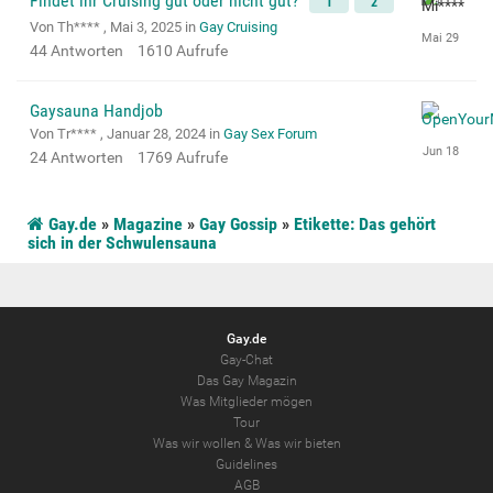
Findet ihr Cruising gut oder nicht gut?
1
2
Von Th**** ,
Mai 3, 2025
in
Gay Cruising
44
Antworten
1610
Aufrufe
Gaysauna Handjob
Von Tr**** ,
Januar 28, 2024
in
Gay Sex Forum
24
Antworten
1769
Aufrufe
Gay.de
»
Magazine
»
Gay Gossip
»
Etikette: Das gehört
sich in der Schwulensauna
Gay.de
Gay-Chat
Das Gay Magazin
Was Mitglieder mögen
Tour
Was wir wollen
&
Was wir bieten
Guidelines
AGB