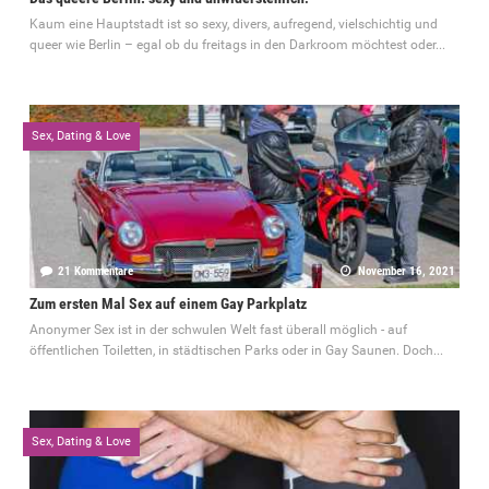
Kaum eine Hauptstadt ist so sexy, divers, aufregend, vielschichtig und
queer wie Berlin – egal ob du freitags in den Darkroom möchtest oder...
Sex, Dating & Love
21 Kommentare
November 16, 2021
Zum ersten Mal Sex auf einem Gay Parkplatz
Anonymer Sex ist in der schwulen Welt fast überall möglich - auf
öffentlichen Toiletten, in städtischen Parks oder in Gay Saunen. Doch...
Sex, Dating & Love