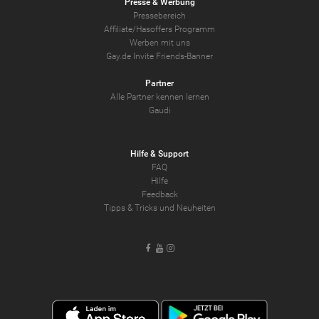
Presse & Werbung
Pressebereich
Affiliate/Hasoffers Programm
Werben mit uns
Gay.de Invite Friends-Banner
Partner
Alle Partner kennen lernen
Gaudi
Hilfe & Support
FAQ
Hilfe
Feedback
Tipps & Tricks und Neuheiten
Facebook
Youtube
Instagram