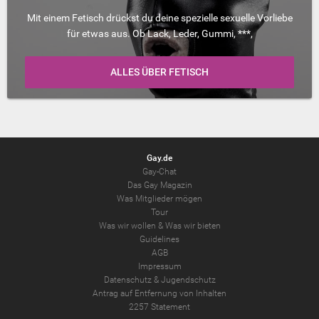
Mit einem Fetisch drückst du deine spezielle sexuelle Vorliebe
für etwas aus. Ob Lack, Leder, Gummi, ***,
ALLES ÜBER FETISCH
Gay.de
Gay-Chat
Das Gay Magazin
Was Mitglieder mögen
Tour
Was wir wollen
&
Was wir bieten
Guidelines
AGB
Impressum
Datenschutz
&
Jugendschutz
Antrag auf Entfernung von Inhalten
2257 Statement