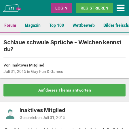
Gay.de
LOGIN
REGISTRIEREN
Forum
Magazin
Top 100
Wettbewerb
Bilder freisch
Schlaue schwule Sprüche - Welchen kennst
du?
Von Inaktives Mitglied
Juli 31, 2015
in
Gay Fun & Games
Auf dieses Thema antworten
Inaktives Mitglied
Geschrieben
Juli 31, 2015