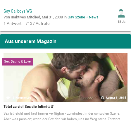
Gay Callboys WG
Von Inaktives Mitglied,
Mai 31, 2008
in
Gay Szene + News
1
Antwort
7137
Aufrufe
Aus unserem Magazin
Sex, Dating & Love
13 Kommentare
August 6, 2015
Tötet zu viel Sex die Intimität?
Sex ist leicht und fast immer verfügbar - zumindest in der schwulen Szene.
Aber was passiert, wenn der Sex den wir haben, uns im Weg steht. Zerstört