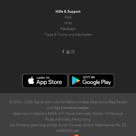
Hilfe & Support
FAQ
Hilfe
Feedback
Tipps & Tricks und Neuheiten
Facebook
Youtube
Instagram
© 2004 -
2026
Gay.de Schwule Kontakte und
Gay Chat
sowie
Gay Forum
und
Gay Kontaktanzeigen
.
Ideawise Limited;Unit 603A, 6/F, Tower Admiralty Center 18 Harcourt
Road, Admiralty, Hong Kong
Der Forderungseinzug erfolgt durch Compay GmbH, Mettmanner Str. 25,
40699 Erkrath.