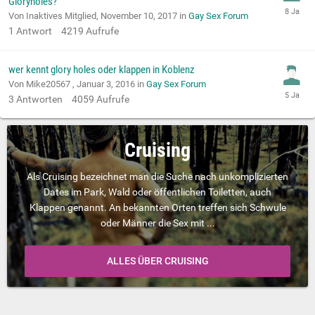
Gloryholes?
Von Inaktives Mitglied,
November 10, 2017
in
Gay Sex Forum
1
Antwort
4219
Aufrufe
wer kennt glory holes oder klappen in Koblenz
Von Mike20567 ,
Januar 3, 2016
in
Gay Sex Forum
3
Antworten
4059
Aufrufe
Cruising
Als Cruising bezeichnet man die Suche nach unkomplizierten
Dates im Park, Wald oder öffentlichen Toiletten, auch
Klappen genannt. An bekannten Orten treffen sich Schwule
oder Männer die Sex mit ...
ALLES ÜBER CRUISING