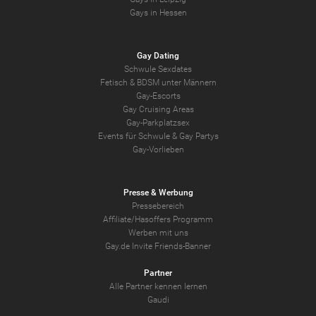
Gays in Hessen
Gay Dating
Schwule Sexdates
Fetisch & BDSM unter Männern
Gay-Escorts
Gay Cruising Areas
Gay-Parkplatzsex
Events für Schwule & Gay Partys
Gay-Vorlieben
Presse & Werbung
Pressebereich
Affiliate/Hasoffers Programm
Werben mit uns
Gay.de Invite Friends-Banner
Partner
Alle Partner kennen lernen
Gaudi