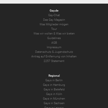
Gay.de
Gay-Chat
Das Gay Magazin
Was Mitglieder mögen
Tour
Was wir wollen
&
Was wir bieten
Guidelines
AGB
Impressum
Datenschutz
&
Jugendschutz
Antrag auf Entfernung von Inhalten
2257 Statement
Regional
Gays in Berlin
Gays in Hamburg
Gays in Bielefeld
Gays in Köln
Gays in München
Gays in Sachsen
Gays in Leipzig