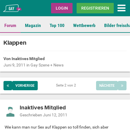
Gay.de
LOGIN
REGISTRIEREN
Forum
Magazin
Top 100
Wettbewerb
Bilder freisch
Klappen
Von Inaktives Mitglied
Juni 9, 2011
in
Gay Szene + News
Seite 2 von 2
VORHERIGE
NÄCHSTE
Inaktives Mitglied
Geschrieben
Juni 12, 2011
Wie kann man nur Sex auf Klappen so toll finden, sich aber