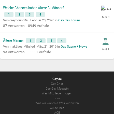
Welche Chancen haben Ältere Bi-Männer?
1
2
3
4
Von greyhound46 ,
Februar 20, 2020
in
Gay Sex Forum
87
Antworten
8949
Aufrufe
Ältere Männer
1
2
3
4
Von Inaktives Mitglied,
März 21, 2016
in
Gay Szene + News
93
Antworten
11111
Aufrufe
Gay.de
Gay-Chat
Das Gay Magazin
Was Mitglieder mögen
Tour
Was wir wollen
&
Was wir bieten
Guidelines
AGB