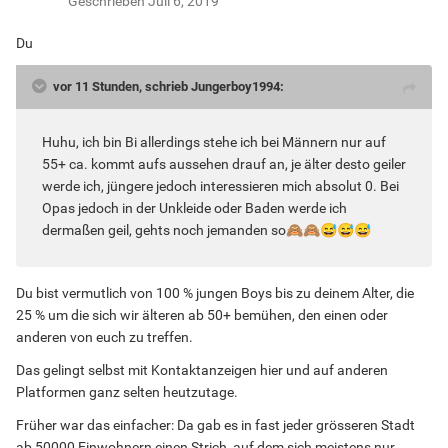
Geschrieben
Juli 6, 2019
Du
vor 11 Stunden, schrieb Jungerboy1994:
Huhu, ich bin Bi allerdings stehe ich bei Männern nur auf
55+ ca. kommt aufs aussehen drauf an, je älter desto geiler
werde ich, jüngere jedoch interessieren mich absolut 0. Bei
Opas jedoch in der Unkleide oder Baden werde ich
dermaßen geil, gehts noch jemanden so
🙈
🙈
😅
😅
😅
Du bist vermutlich von 100 % jungen Boys bis zu deinem Alter, die
25 % um die sich wir älteren ab 50+ bemühen, den einen oder
anderen von euch zu treffen.
Das gelingt selbst mit Kontaktanzeigen hier und auf anderen
Platformen ganz selten heutzutage.
Früher war das einfacher: Da gab es in fast jeder grösseren Stadt
ab 50000 Einwohnern einen Strich, auf dem sich meistens nur