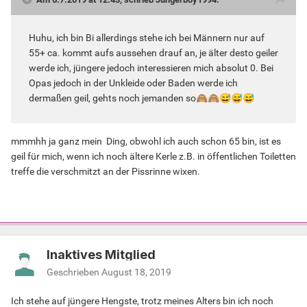
Huhu, ich bin Bi allerdings stehe ich bei Männern nur auf
55+ ca. kommt aufs aussehen drauf an, je älter desto geiler
werde ich, jüngere jedoch interessieren mich absolut 0. Bei
Opas jedoch in der Unkleide oder Baden werde ich
dermaßen geil, gehts noch jemanden so
🙈
🙈
😅
😅
😅
mmmhh ja ganz mein Ding, obwohl ich auch schon 65 bin, ist es
geil für mich, wenn ich noch ältere Kerle z.B. in öffentlichen Toiletten
treffe die verschmitzt an der Pissrinne wixen.
Inaktives Mitglied
Geschrieben
August 18, 2019
Ich stehe auf jüngere Hengste, trotz meines Alters bin ich noch