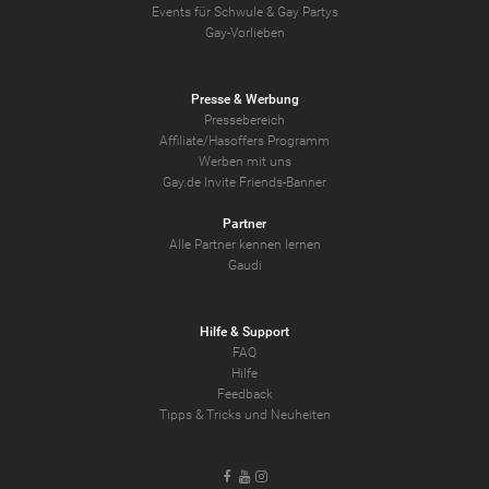
Events für Schwule & Gay Partys
Gay-Vorlieben
Presse & Werbung
Pressebereich
Affiliate/Hasoffers Programm
Werben mit uns
Gay.de Invite Friends-Banner
Partner
Alle Partner kennen lernen
Gaudi
Hilfe & Support
FAQ
Hilfe
Feedback
Tipps & Tricks und Neuheiten
Facebook
Youtube
Instagram