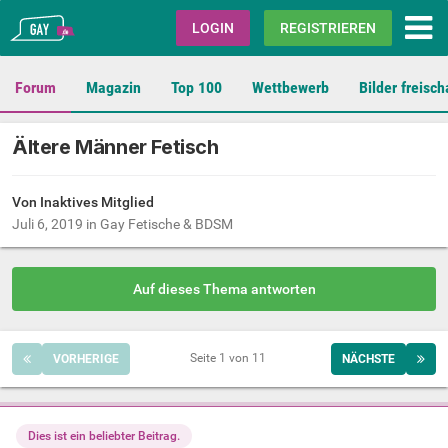
Gay.de
LOGIN
REGISTRIEREN
Forum
Magazin
Top 100
Wettbewerb
Bilder freisch
Ältere Männer Fetisch
Von Inaktives Mitglied
Juli 6, 2019
in
Gay Fetische & BDSM
Auf dieses Thema antworten
Seite 1 von 11
VORHERIGE
NÄCHSTE
Dies ist ein beliebter Beitrag.