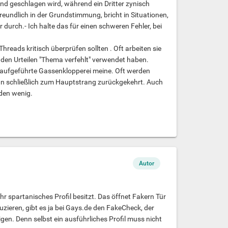
nd geschlagen wird, während ein Dritter zynisch
freundlich in der Grundstimmung, bricht in Situationen,
durch.- Ich halte das für einen schweren Fehler, bei
Threads kritisch überprüfen sollten . Oft arbeiten sie
enden Urteilen "Thema verfehlt" verwendet haben.
3) aufgeführte Gassenklopperei meine. Oft werden
an schließlich zum Hauptstrang zurückgekehrt. Auch
den wenig.
Autor
ehr spartanisches Profil besitzt. Das öffnet Fakern Tür
zieren, gibt es ja bei Gays.de den FakeCheck, der
igen. Denn selbst ein ausführliches Profil muss nicht