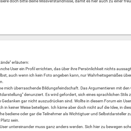
iere doch bitte deine Missverständnisse, damit es hier auch zu einer f
tände" erläutern:
che User ein Profil errichten, das über ihre Persönlichkeit nichts aussagt,
 selbst, auch wenn ich kein Foto angeben kann, nur Wahrheitsgemäßes üb
in.
ine mich überraschende Bildungsfeindschaft. Das Argumentieren mit den
tdarstellung" denunziert. Es wird gefordert, sich eines sprachlichen Stils
 Gedanken gar nicht auszudrücken sind. Wollte in diesem Forum ein Us
ch in keiner Weise beteiligen. Ich käme aber doch nicht auf die Idee, in d
he bediene oder gar die Teilnehmer als Wichtigtuer und Selbstdarsteller
Platz sein.
User untereinander muss ganz anders werden. Sich hier zu bewegen sche