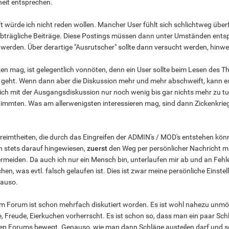
eit entsprechen.
 würde ich nicht reden wollen. Mancher User fühlt sich schlichtweg übe
trägliche Beiträge. Diese Postings müssen dann unter Umständen entsp
 werden. Über derartige "Ausrutscher" sollte dann versucht werden, hin
en mag, ist gelegentlich vonnöten, denn ein User sollte beim Lesen des 
geht. Wenn dann aber die Diskussion mehr und mehr abschweift, kann es se
lich mit der Ausgangsdiskussion nur noch wenig bis gar nichts mehr zu tun
timmten. Was am allerwenigsten interessieren mag, sind dann Zickenkrie
reimtheiten, die durch das Eingreifen der ADMIN's / MOD's entstehen kön
ch stets darauf hingewiesen,
zuerst
den Weg per persönlicher Nachricht mi
rmeiden. Da auch ich nur ein Mensch bin, unterlaufen mir ab und an Fehl
n, was evtl. falsch gelaufen ist. Dies ist zwar meine persönliche Einstell
nauso.
 Forum ist schon mehrfach diskutiert worden. Es ist wohl nahezu unmögl
e, Freude, Eierkuchen vorherrscht. Es ist schon so, dass man ein paar S
hen Forums bewegt. Genauso, wie man dann Schläge austeilen darf und so