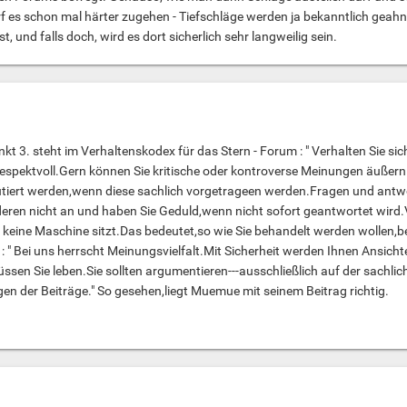
f es schon mal härter zugehen - Tiefschläge werden ja bekanntlich geahnd
t, und falls doch, wird es dort sicherlich sehr langweilig sein.
 3. steht im Verhaltenskodex für das Stern - Forum : " Verhalten Sie si
espektvoll.Gern können Sie kritische oder kontroverse Meinungen äußern
ert werden,wenn diese sachlich vorgetrageen werden.Fragen und antwo
deren nicht an und haben Sie Geduld,wenn nicht sofort geantwortet wird
keine Maschine sitzt.Das bedeutet,so wie Sie behandelt werden wollen,beh
 " Bei uns herrscht Meinungsvielfalt.Mit Sicherheit werden Ihnen Ansichte
sen Sie leben.Sie sollten argumentieren---ausschließlich auf der sachl
n der Beiträge." So gesehen,liegt Muemue mit seinem Beitrag richtig.