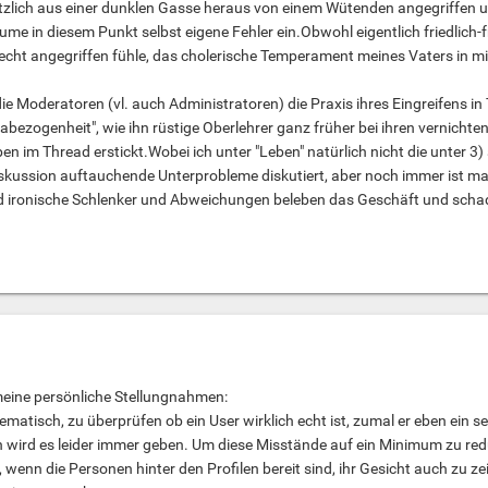
tzlich aus einer dunklen Gasse heraus von einem Wütenden angegriffen u
äume in diesem Punkt selbst eigene Fehler ein.Obwohl eigentlich friedlich-
echt angegriffen fühle, das cholerische Temperament meines Vaters in mir 
die Moderatoren (vl. auch Administratoren) die Praxis ihres Eingreifens in 
abezogenheit", wie ihn rüstige Oberlehrer ganz früher bei ihren vernicht
en im Thread erstickt.Wobei ich unter "Leben" natürlich nicht die unter 
iskussion auftauchende Unterprobleme diskutiert, aber noch immer ist m
d ironische Schlenker und Abweichungen beleben das Geschäft und scha
eine persönliche Stellungnahmen:
lematisch, zu überprüfen ob ein User wirklich echt ist, zumal er eben ein s
 wird es leider immer geben. Um diese Misstände auf ein Minimum zu redu
 wenn die Personen hinter den Profilen bereit sind, ihr Gesicht auch zu ze