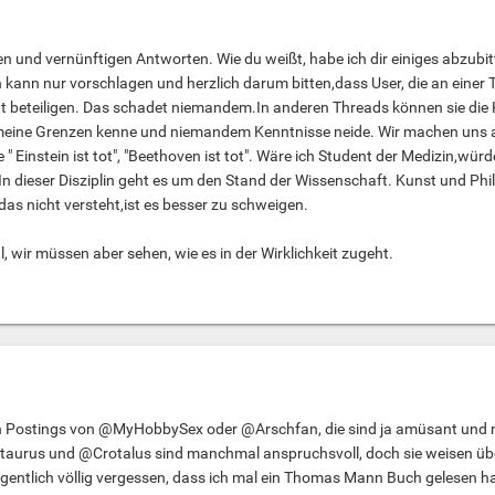
ren und vernünftigen Antworten. Wie du weißt, habe ich dir einiges abzubi
kann nur vorschlagen und herzlich darum bitten,dass User, die an einer Th
cht beteiligen. Das schadet niemandem.In anderen Threads können sie die 
h meine Grenzen kenne und niemandem Kenntnisse neide. Wir machen uns 
 Einstein ist tot", "Beethoven ist tot". Wäre ich Student der Medizin,wür
.In dieser Disziplin geht es um den Stand der Wissenschaft. Kunst und Phi
s nicht versteht,ist es besser zu schweigen.
, wir müssen aber sehen, wie es in der Wirklichkeit zugeht.
en Postings von @MyHobbySex oder @Arschfan, die sind ja amüsant und
taurus und @Crotalus sind manchmal anspruchsvoll, doch sie weisen üb
igentlich völlig vergessen, dass ich mal ein Thomas Mann Buch gelesen h