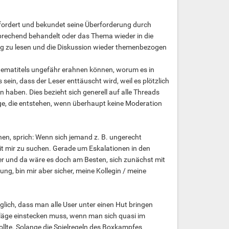
rfordert und bekundet seine Überforderung durch
rechend behandelt oder das Thema wieder in die
weg zu lesen und die Diskussion wieder themenbezogen
Thematitels ungefähr erahnen können, worum es in
in, dass der Leser enttäuscht wird, weil es plötzlich
 haben. Dies bezieht sich generell auf alle Threads
ge, die entstehen, wenn überhaupt keine Moderation
nen, sprich: Wenn sich jemand z. B. ungerecht
t mir zu suchen. Gerade um Eskalationen in den
er und da wäre es doch am Besten, sich zunächst mit
ung, bin mir aber sicher, meine Kollegin / meine
ich, dass man alle User unter einen Hut bringen
chläge einstecken muss, wenn man sich quasi im
llte. Solange die Spielregeln des Boxkampfes