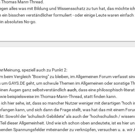
em Thomas Mann-Thread.
gen alles was mit Bildung und Wissensschatz zu tun hat, das möchte ich n
ein bisschen verständlicher formuliert - oder einige Leute waren einfach
 ein absolutes No-go.
ne
Meinung, speziell auch zu Punkt 2:
um beim Vergleich "Boxring" zu bleiben, im Allgemeinen Forum verfasst sind
s um GAYS.DE geht, um schwule Themen im Allgemeinen oder sonstige Them
einen Augen ganz selbstverständlich
auch
, dass eine philosophisch-lite
ie beispielsweise im Thomas-Mann-Thread, statt finden kann.
 ich hier sehe, ist, dass so mancher Nutzer weniger mit derartigen "hoch in
angen kann, und sich dann die Frage stellt, was hat das mit einem Foru
t: Sowohl der "schulisch Gebildete" als auch der "hochschulisch / wisse
Teil dieser Allgemeinheit. Und wie ich schon oben andeutete, ist es hier 
ehenden Spannungsfelder miteinander zu verknüpfen, versuchen u. a. wir