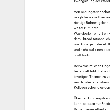
zwangsläufig der Wahrh
Von Bildungsfeindschaft
möglicherweise themaab
richtige Bahnen gelenkt
weiter zu führen.
Was oberlehrerhaft wirk
dem Thread tatsächlich 
um Dinge geht, die letzt
und nicht auf einen bes
statt findet.
Bei vermeintlichen Unge
behandelt fühlt, habe i
jeweiligen Themen zu ve
mir
darüber auszutausche
Kollegen sehen dies ge
Über den Umgangston im
kann, so dass nur Fried
Boxring eines öffentlic