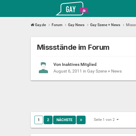
Gay.de
Gay.de
Forum
Gay News
Gay Szene + News
Misss
Missstände im Forum
Von Inaktives Mitglied
August 6, 2011
in
Gay Szene + News
Seite 1 von 2
1
2
NÄCHSTE