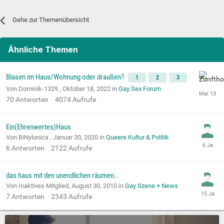
Gehe zur Themenübersicht
Ähnliche Themen
Blasen im Haus/Wohnung oder draußen?
1
2
3
Von Dominik-1329 ,
Oktober 18, 2022
in
Gay Sex Forum
70
Antworten
4074
Aufrufe
Ein(Ehrenwertes)Haus
Von BiNylonica ,
Januar 30, 2020
in
Queere Kultur & Politik
6
Antworten
2122
Aufrufe
das haus mit den unendlichen räumen..
Von Inaktives Mitglied,
August 30, 2010
in
Gay Szene + News
7
Antworten
2343
Aufrufe