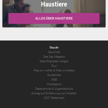
Haustiere
ALLES ÜBER HAUSTIERE
Gay.de
Gay-Chat
Das Gay Magazin
Was Mitglieder mögen
Tour
Was wir wollen
&
Was wir bieten
Guidelines
AGB
Impressum
Datenschutz
&
Jugendschutz
Antrag auf Entfernung von Inhalten
2257 Statement