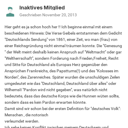
Inaktives Mitglied
Geschrieben
November 20, 2013
Hier geht es ja schon hoch her !! Ich beginne einmal mit einem
bescheidenen Hinweis: Die Verse Geibels entstammen dem Gedicht
"Deutschlands Sendung" von 1861, einer Zeit, wo man (frau) von
einer Reichsgründung nicht einmal träumen konnte. Die "Genesung
" der Welt meint deshalb keinen Anspruch auf "Weltmacht" oder gar
"Weltherrschaft", sondern Forderung nach Frieden,Freiheit, Recht
und Sitte für Deutschland als Europas Herz gegenüber den
Ansprüchen Frankreichs, des Papsttums(!) und des "Kolosses im
Norden", des Zarenreiches. Später wurden die unschuldigen Zeilen
umgedeutet wie das "Deutschland, Deutschland über alles" oder
WilhemsII "Pardon wird nicht gegeben", was natürlich nicht
bedeutete, dass das deutsche Korps wie die Hunnen wüten sollte,
sondern dass es kein Pardon erwarten könnte.
Damit sind wir schon bei der ersten Definition für "deutsches Volk":
Menschen , die notorisch
verleumdet werden.
Ich sehe keinen Konflikt zwischen meinem Deutschsein und