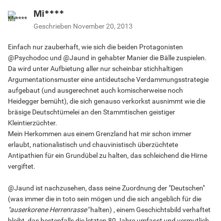
Mi****
Geschrieben
November 20, 2013
Einfach nur zauberhaft, wie sich die beiden Protagonisten
@Psychodoc und @Jaund in gehabter Manier die Bälle zuspielen.
Da wird unter Aufbietung aller nur scheinbar stichhaltigen
Argumentationsmuster eine antideutsche Verdammungsstrategie
aufgebaut (und ausgerechnet auch komischerweise noch
Heidegger bemüht), die sich genauso verkorkst ausnimmt wie die
bräsige Deutschtümelei an den Stammtischen geistiger
Kleintierzüchter.
Mein Herkommen aus einem Grenzland hat mir schon immer
erlaubt, nationalistisch und chauvinistisch überzüchtete
Antipathien für ein Grundübel zu halten, das schleichend die Hirne
vergiftet.
@Jaund ist nachzusehen, dass seine Zuordnung der "Deutschen"
(was immer die in toto sein mögen und die sich angeblich für die
"auserkorene Herrenrasse"
halten) , einem Geschichtsbild verhaftet
bleibt, das bestenfalls die letzten 80 Jahre umfasst und vermutlich