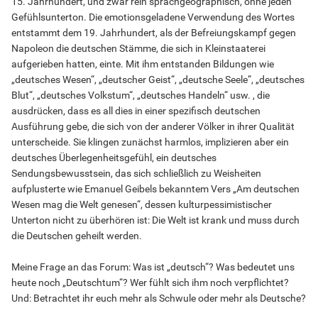
15. Jahrhundert, und zwar rein sprachgeographisch, ohne jeden
Gefühlsunterton. Die emotionsgeladene Verwendung des Wortes
entstammt dem 19. Jahrhundert, als der Befreiungskampf gegen
Napoleon die deutschen Stämme, die sich in Kleinstaaterei
aufgerieben hatten, einte. Mit ihm entstanden Bildungen wie
„deutsches Wesen“, „deutscher Geist“, „deutsche Seele“, „deutsches
Blut“, „deutsches Volkstum“, „deutsches Handeln“ usw. , die
ausdrücken, dass es all dies in einer spezifisch deutschen
Ausführung gebe, die sich von der anderer Völker in ihrer Qualität
unterscheide. Sie klingen zunächst harmlos, implizieren aber ein
deutsches Überlegenheitsgefühl, ein deutsches
Sendungsbewusstsein, das sich schließlich zu Weisheiten
aufplusterte wie Emanuel Geibels bekanntem Vers „Am deutschen
Wesen mag die Welt genesen“, dessen kulturpessimistischer
Unterton nicht zu überhören ist: Die Welt ist krank und muss durch
die Deutschen geheilt werden.
Meine Frage an das Forum: Was ist „deutsch“? Was bedeutet uns
heute noch „Deutschtum“? Wer fühlt sich ihm noch verpflichtet?
Und: Betrachtet ihr euch mehr als Schwule oder mehr als Deutsche?