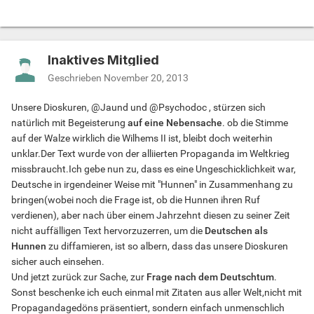
Inaktives Mitglied
Geschrieben
November 20, 2013
Unsere Dioskuren, @Jaund und @Psychodoc , stürzen sich
natürlich mit Begeisterung
auf eine Nebensache
. ob die Stimme
auf der Walze wirklich die Wilhems II ist, bleibt doch weiterhin
unklar.Der Text wurde von der alliierten Propaganda im Weltkrieg
missbraucht.Ich gebe nun zu, dass es eine Ungeschicklichkeit war,
Deutsche in irgendeiner Weise mit "Hunnen" in Zusammenhang zu
bringen(wobei noch die Frage ist, ob die Hunnen ihren Ruf
verdienen), aber nach über einem Jahrzehnt diesen zu seiner Zeit
nicht auffälligen Text hervorzuzerren, um die
Deutschen als
Hunnen
zu diffamieren, ist so albern, dass das unsere Dioskuren
sicher auch einsehen.
Und jetzt zurück zur Sache, zur
Frage nach dem Deutschtum
.
Sonst beschenke ich euch einmal mit Zitaten aus aller Welt,nicht mit
Propagandagedöns präsentiert, sondern einfach unmenschlich