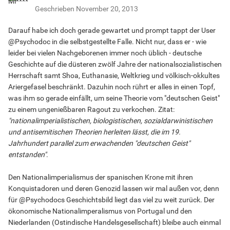
Geschrieben
November 20, 2013
Darauf habe ich doch gerade gewartet und prompt tappt der User
@Psychodoc in die selbstgestellte Falle. Nicht nur, dass er - wie
leider bei vielen Nachgeborenen immer noch üblich - deutsche
Geschichte auf die düsteren zwölf Jahre der nationalsozialistischen
Herrschaft samt Shoa, Euthanasie, Weltkrieg und völkisch-okkultes
Ariergefasel beschränkt. Dazuhin noch rührt er alles in einen Topf,
was ihm so gerade einfällt, um seine Theorie vom "deutschen Geist"
zu einem ungenießbaren Ragout zu verkochen. Zitat:
"nationalimperialistischen, biologistischen, sozialdarwinistischen
und antisemitischen Theorien herleiten lässt, die im 19.
Jahrhundert parallel zum erwachenden "deutschen Geist"
entstanden"
.
Den Nationalimperialismus der spanischen Krone mit ihren
Konquistadoren und deren Genozid lassen wir mal außen vor, denn
für @Psychodocs Geschichtsbild liegt das viel zu weit zurück. Der
ökonomische Nationalimperalismus von Portugal und den
Niederlanden (Ostindische Handelsgesellschaft) bleibe auch einmal