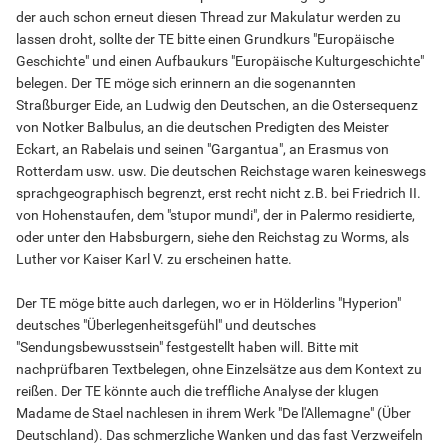
der auch schon erneut diesen Thread zur Makulatur werden zu
lassen droht, sollte der TE bitte einen Grundkurs "Europäische
Geschichte" und einen Aufbaukurs "Europäische Kulturgeschichte"
belegen. Der TE möge sich erinnern an die sogenannten
Straßburger Eide, an Ludwig den Deutschen, an die Ostersequenz
von Notker Balbulus, an die deutschen Predigten des Meister
Eckart, an Rabelais und seinen "Gargantua", an Erasmus von
Rotterdam usw. usw. Die deutschen Reichstage waren keineswegs
sprachgeographisch begrenzt, erst recht nicht z.B. bei Friedrich II.
von Hohenstaufen, dem "stupor mundi", der in Palermo residierte,
oder unter den Habsburgern, siehe den Reichstag zu Worms, als
Luther vor Kaiser Karl V. zu erscheinen hatte.
Der TE möge bitte auch darlegen, wo er in Hölderlins "Hyperion"
deutsches "Überlegenheitsgefühl" und deutsches
"Sendungsbewusstsein" festgestellt haben will. Bitte mit
nachprüfbaren Textbelegen, ohne Einzelsätze aus dem Kontext zu
reißen. Der TE könnte auch die treffliche Analyse der klugen
Madame de Stael nachlesen in ihrem Werk "De l'Allemagne" (Über
Deutschland). Das schmerzliche Wanken und das fast Verzweifeln