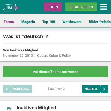
Gay.de
LOGIN
REGISTRIEREN
Forum
Magazin
Top 100
Wettbewerb
Bilder freisch
Was ist "deutsch"?
Von Inaktives Mitglied
November 20, 2013
in
Queere Kultur & Politik
Auf dieses Thema antworten
Seite 1 von 3
VORHERIGE
NÄCHSTE
Inaktives Mitglied