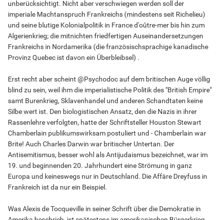
unberücksichtigt. Nicht aber verschwiegen werden soll der
imperiale Machtanspruch Frankreichs (mindestens seit Richelieu)
und seine blutige Kolonialpolitik in France d'oûtre-mer bis hin zum
Algerienkrieg; die mitnichten friedfertigen Auseinandersetzungen
Frankreichs in Nordamerika (die französischsprachige kanadische
Provinz Quebec ist davon ein Überbleibsel) .
Erst recht aber scheint @Psychodoc auf dem britischen Auge völlig
blind zu sein, weil ihm die imperialistische Politik des "British Empire"
samt Burenkrieg, Sklavenhandel und anderen Schandtaten keine
Silbe wert ist. Den biologistischen Ansatz, den die Nazis in ihrer
Rassenlehre verfolgten, hatte der Schriftsteller Houston Stewart
Chamberlain publikumswirksam postuliert und - Chamberlain war
Brite! Auch Charles Darwin war britischer Untertan. Der
Antisemitismus, besser wohl als Antijudaismus bezeichnet, war im
19. und beginnenden 20. Jahrhundert eine Strömung in ganz
Europa und keineswegs nur in Deutschland. Die Affäre Dreyfuss in
Frankreich ist da nur ein Beispiel.
Was Alexis de Tocqueville in seiner Schrift über die Demokratie in
Amerika beschrieb, ist spätestens im amerikanischen Bürgerkrieg