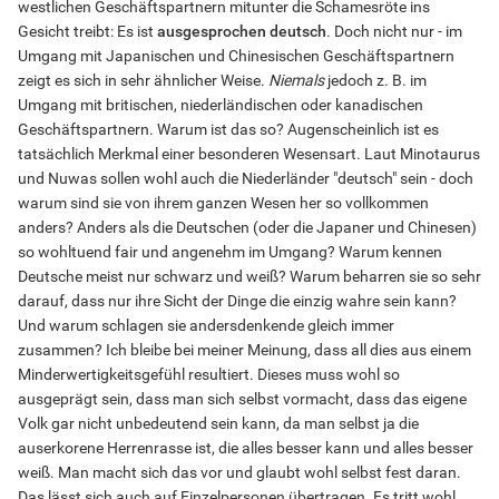
westlichen Geschäftspartnern mitunter die Schamesröte ins
Gesicht treibt: Es ist
ausgesprochen deutsch
. Doch nicht nur - im
Umgang mit Japanischen und Chinesischen Geschäftspartnern
zeigt es sich in sehr ähnlicher Weise.
Niemals
jedoch z. B. im
Umgang mit britischen, niederländischen oder kanadischen
Geschäftspartnern. Warum ist das so? Augenscheinlich ist es
tatsächlich Merkmal einer besonderen Wesensart. Laut Minotaurus
und Nuwas sollen wohl auch die Niederländer "deutsch" sein - doch
warum sind sie von ihrem ganzen Wesen her so vollkommen
anders? Anders als die Deutschen (oder die Japaner und Chinesen)
so wohltuend fair und angenehm im Umgang? Warum kennen
Deutsche meist nur schwarz und weiß? Warum beharren sie so sehr
darauf, dass nur ihre Sicht der Dinge die einzig wahre sein kann?
Und warum schlagen sie andersdenkende gleich immer
zusammen? Ich bleibe bei meiner Meinung, dass all dies aus einem
Minderwertigkeitsgefühl resultiert. Dieses muss wohl so
ausgeprägt sein, dass man sich selbst vormacht, dass das eigene
Volk gar nicht unbedeutend sein kann, da man selbst ja die
auserkorene Herrenrasse ist, die alles besser kann und alles besser
weiß. Man macht sich das vor und glaubt wohl selbst fest daran.
Das lässt sich auch auf Einzelpersonen übertragen. Es tritt wohl