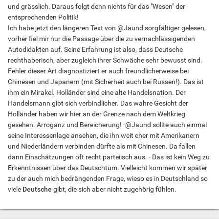
und grässlich. Daraus folgt denn nichts für das "Wesen" der
entsprechenden Politik!
Ich habe jetzt den längeren Text von @Jaund sorgfältiger gelesen,
vorher fiel mir nur die Passage über die zu vernachlässigenden
Autodidakten auf. Seine Erfahrung ist also, dass Deutsche
rechthaberisch, aber zugleich ihrer Schwäche sehr bewusst sind.
Fehler dieser Art diagnostiziert er auch freundlicherweise bei
Chinesen und Japanern (mit Sicherheit auch bei Russen!). Das ist
ihm ein Mirakel. Holländer sind eine alte Handelsnation. Der
Handelsmann gibt sich verbindlicher. Das wahre Gesicht der
Holländer haben wir hier an der Grenze nach dem Weltkrieg
gesehen. Arroganz und Bereicherung! -@Jaund sollte auch einmal
seine Interessenlage ansehen, die ihn weit eher mit Amerikanern
und Niederländern verbinden dürfte als mit Chinesen. Da fallen
dann Einschätzungen oft recht parteiisch aus. - Das ist kein Weg zu
Erkenntnissen über das Deutschtum. Vielleicht kommen wir später
zu der auch mich bedrängenden Frage, wieso es in Deutschland so
viele
Deutsche
gibt, die sich aber nicht zugehörig fühlen.