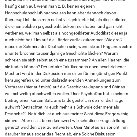
häufig dann auf, wenn man z. B. keinen eigenen
Hochschulabschluß nachweisen kann aber dennoch davon
überzeugt ist, dass man selbst viel gebildeter ist, als diese Idioten,
die einen solchen ja geschenkt bekommen haben und gar nicht
verdienen, weil man selbst als hochgebildeter Audodikat diesen ja
auch nicht hat. Um auf die Länder zurückzukommen: Wie groß
muss der Schmerz der Deutschen sein, wenn sie auf Englands echte
ununterbrochen tausendjährige Geschichte blicken? Warum
schreien sie sich selbst auch eine zusammen? An allen Haaren, die
sie finden können? Der unfaire Taktiker nach oben beschriebener
Machart wird in der Diskussion nun einen für ihn günstigen Punkt
herausgreifen und unter diskreditierenden Anmerkungen zum
Verfasser (hier auf mich) auf die Geschichte Japans und Chinas
weitschweifig abschweifen wollen. User PsychoDoc hat in seinem
Beitrag einen kurzen Satz ans Ende gestellt, in dem er die Frage
aufwirft "Betrachtet ihr euch mehr als Schwule oder mehr als
Deutsche?". Natürlich ist auch aus meiner Sicht diese Frage wenig
sinnvoll. Aber es ist bemerkenswert wie sehr diese Fragestellung
genutzt wird den User zu entwerten. User Minotaurus spricht ihm
darüber hinaus sogar das Recht ab, eine Solche Diskussion