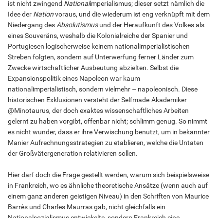
ist nicht zwingend
National
imperialismus; dieser setzt nämlich die
Idee der
Nation
voraus, und die wiederum ist eng verknüpft mit dem
Niedergang des
Absolutismus
und der Heraufkunft des Volkes als
eines Souveräns, weshalb die Kolonialreiche der Spanier und
Portugiesen logischerweise keinem nationalimperialistischen
Streben folgten, sondern auf Unterwerfung ferner Länder zum
Zwecke wirtschaftlicher Ausbeutung abzielten. Selbst die
Expansionspolitik eines Napoleon war kaum
nationalimperialistisch, sondern vielmehr – napoleonisch. Diese
historischen Exklusionen versteht der Selfmade-Akademiker
@Minotaurus, der doch exaktes wissenschaftliches Arbeiten
gelernt zu haben vorgibt, offenbar nicht; schlimm genug. So nimmt
es nicht wunder, dass er ihre Verwischung benutzt, um in bekannter
Manier Aufrechnungsstrategien zu etablieren, welche die Untaten
der Großvätergeneration relativieren sollen.
Hier darf doch die Frage gestellt werden, warum sich beispielsweise
in Frankreich, wo es ähnliche theoretische Ansätze (wenn auch auf
einem ganz anderen geistigen Niveau) in den Schriften von Maurice
Barrès und Charles Maurras gab, nicht gleichfalls ein
Nationalsozialismus entwickelte, sondern Frankreich eine