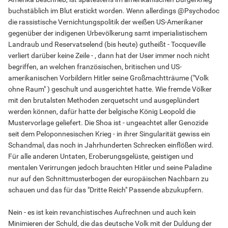
buchstäblich im Blut erstickt worden. Wenn allerdings @Psychodoc
die rassistische Vernichtungspolitik der weißen US-Amerikaner
gegenüber der indigenen Urbevölkerung samt imperialistischem
Landraub und Reservatselend (bis heute) gutheißt - Tocqueville
verliert darüber keine Zeile - , dann hat der User immer noch nicht
begriffen, an welchen französischen, britischen und US-
amerikanischen Vorbildern Hitler seine Großmachtträume ("Volk
ohne Raum" ) geschult und ausgerichtet hatte. Wie fremde Völker
mit den brutalsten Methoden zerquetscht und ausgeplündert
werden können, dafür hatte der belgische König Leopold die
Mustervorlage geliefert. Die Shoa ist - ungeachtet aller Genozide
seit dem Peloponnesischen Krieg - in ihrer Singularität gewiss ein
Schandmal, das noch in Jahrhunderten Schrecken einflößen wird.
Für alle anderen Untaten, Eroberungsgelüste, geistigen und
mentalen Verirrungen jedoch brauchten Hitler und seine Paladine
nur auf den Schnittmusterbogen der europäischen Nachbarn zu
schauen und das für das "Dritte Reich" Passende abzukupfern.
Nein - es ist kein revanchistisches Aufrechnen und auch kein
Minimieren der Schuld, die das deutsche Volk mit der Duldung der