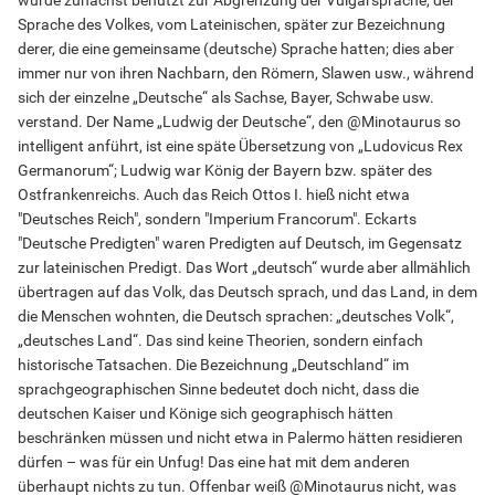
wurde zunächst benutzt zur Abgrenzung der Vulgärsprache, der
Sprache des Volkes, vom Lateinischen, später zur Bezeichnung
derer, die eine gemeinsame (deutsche) Sprache hatten; dies aber
immer nur von ihren Nachbarn, den Römern, Slawen usw., während
sich der einzelne „Deutsche“ als Sachse, Bayer, Schwabe usw.
verstand. Der Name „Ludwig der Deutsche“, den @Minotaurus so
intelligent anführt, ist eine späte Übersetzung von „Ludovicus Rex
Germanorum“; Ludwig war König der Bayern bzw. später des
Ostfrankenreichs. Auch das Reich Ottos I. hieß nicht etwa
"Deutsches Reich", sondern "Imperium Francorum". Eckarts
"Deutsche Predigten" waren Predigten auf Deutsch, im Gegensatz
zur lateinischen Predigt. Das Wort „deutsch“ wurde aber allmählich
übertragen auf das Volk, das Deutsch sprach, und das Land, in dem
die Menschen wohnten, die Deutsch sprachen: „deutsches Volk“,
„deutsches Land“. Das sind keine Theorien, sondern einfach
historische Tatsachen. Die Bezeichnung „Deutschland“ im
sprachgeographischen Sinne bedeutet doch nicht, dass die
deutschen Kaiser und Könige sich geographisch hätten
beschränken müssen und nicht etwa in Palermo hätten residieren
dürfen – was für ein Unfug! Das eine hat mit dem anderen
überhaupt nichts zu tun. Offenbar weiß @Minotaurus nicht, was