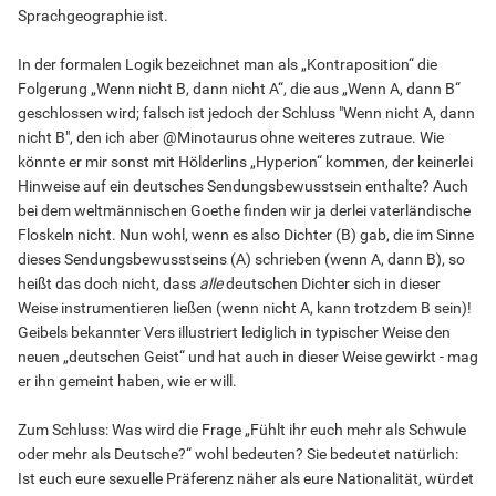
Sprachgeographie ist.
In der formalen Logik bezeichnet man als „Kontraposition“ die
Folgerung „Wenn nicht B, dann nicht A“, die aus „Wenn A, dann B“
geschlossen wird; falsch ist jedoch der Schluss "Wenn nicht A, dann
nicht B", den ich aber @Minotaurus ohne weiteres zutraue. Wie
könnte er mir sonst mit Hölderlins „Hyperion“ kommen, der keinerlei
Hinweise auf ein deutsches Sendungsbewusstsein enthalte? Auch
bei dem weltmännischen Goethe finden wir ja derlei vaterländische
Floskeln nicht. Nun wohl, wenn es also Dichter (B) gab, die im Sinne
dieses Sendungsbewusstseins (A) schrieben (wenn A, dann B), so
heißt das doch nicht, dass
alle
deutschen Dichter sich in dieser
Weise instrumentieren ließen (wenn nicht A, kann trotzdem B sein)!
Geibels bekannter Vers illustriert lediglich in typischer Weise den
neuen „deutschen Geist“ und hat auch in dieser Weise gewirkt - mag
er ihn gemeint haben, wie er will.
Zum Schluss: Was wird die Frage „Fühlt ihr euch mehr als Schwule
oder mehr als Deutsche?“ wohl bedeuten? Sie bedeutet natürlich:
Ist euch eure sexuelle Präferenz näher als eure Nationalität, würdet