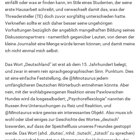
einfällt oder was er finden kann, im Stile eines Studenten, der seine
erste Hausarbeit schreibt, und verwechselt damit das, was der
Threadersteller (TE) doch zuvor sorgfältig unterschieden hatte.
Verkneifen sollte er sich daher besser seine ungehörigen
Vorhaltungen bezüglich der angeblich mangelhaften Bildung seines
Diskussionspartners - namentlich gegenüber Leuten, von denen der
kleine Journalist eine Menge würde lernen können, und damit meine
ich nicht einmal mich selbst.
Das Wort „Deutschland“ ist erst ab dem 15. Jahrhundert belegt,
und zwar in einem rein sprachgeographischen Sinn. Punktum. Dies
ist eine einfache Feststellung, die @Minotaurus jedem
umfänglicheren Deutschen Wörterbuch entnehmen könnte. Aber
nein, mit der wohlabgewogenen Reaktion eines Pawlowschen
Hundes wird da losgesalbadert; „Psychoreflexologie“ nannten die
Russen ihre Untersuchungen zu Reiz und Reaktion, und
@Minotaurus wäre gewiss ein interessantes Objekt. Also muss ich
wohl oder übel einiges zur Geschichte des Wortes „deutsch“
loswerden, auf dass der Speichelfluss unseres Freundes gestoppt
werde. Das Wort (ahd. ,diutisc‘, mhd. ,tiutsch‘, „tütsch“ zu sprechen)