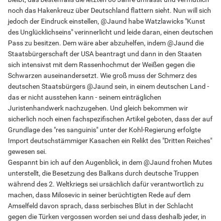
noch das Hakenkreuz über Deutschland flattern sieht. Nun will sich
jedoch der Eindruck einstellen, @Jaund habe Watzlawicks "Kunst
des Unglücklichseins" verinnerlicht und leide daran, einen deutschen
Pass zu besitzen. Dem wäre aber abzuhelfen, indem @Jaund die
Staatsbürgerschaft der USA beantragt und dann in den Staaten
sich intensivst mit dem Rassenhochmut der Weißen gegen die
Schwarzen auseinandersetzt. Wie groß muss der Schmerz des
deutschen Staatsbürgers @Jaund sein, in einem deutschen Land -
das er nicht ausstehen kann - seinem einträglichen
Juristenhandwerk nachzugehen. Und gleich bekommen wir
sicherlich noch einen fachspezifischen Artikel geboten, dass der auf
Grundlage des "res sanguinis" unter der Kohl-Regierung erfolgte
Import deutschstämmiger Kasachen ein Relikt des "Dritten Reiches"
gewesen sei.
Gespannt bin ich auf den Augenblick, in dem @Jaund frohen Mutes
unterstellt, die Besetzung des Balkans durch deutsche Truppen
während des 2. Weltkriegs sei ursächlich dafür verantwortlich zu
machen, dass Milosevic in seiner berüchtigten Rede auf dem
Amselfeld davon sprach, dass serbisches Blut in der Schlacht
gegen die Türken vergossen worden sei und dass deshalb jeder, in