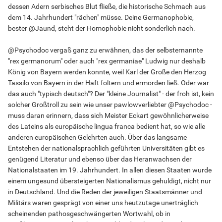
dessen Adern serbisches Blut fließe, die historische Schmach aus
dem 14. Jahrhundert "rächen" müsse. Deine Germanophobie,
bester @Jaund, steht der Homophobie nicht sonderlich nach.
@Psychodoc vergaß ganz zu erwähnen, das der selbsternannte
"rex germanorum" oder auch "rex germaniae" Ludwig nur deshalb
König von Bayern werden konnte, weil Karl der Große den Herzog
Tassilo von Bayern in der Haft foltern und ermorden ließ. Oder war
das auch "typisch deutsch"? Der "kleine Journalist" - der froh ist, kein
solcher Großtroll zu sein wie unser pawlowverliebter @Psychodoc -
muss daran erinnern, dass sich Meister Eckart gewöhnlicherweise
des Lateins als europäische lingua franca bedient hat, so wie alle
anderen europäischen Gelehrten auch. Über das langsame
Entstehen der nationalsprachlich geführten Universitäten gibt es
genügend Literatur und ebenso über das Heranwachsen der
Nationalstaaten im 19. Jahrhundert. In allen diesen Staaten wurde
einem ungesund übersteigerten Nationalismus gehuldigt, nicht nur
in Deutschland. Und die Reden der jeweiligen Staatsmänner und
Militärs waren gesprägt von einer uns heutzutage unerträglich
scheinenden pathosgeschwängerten Wortwahl, ob in