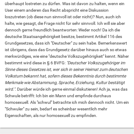
überhaupt lostreten zu dürfen. Was ist davon zu halten, wenn ein
User einem anderen das Recht abspricht eine Diskussion
loszutreten (ob diese nun sinnvoll ist oder nicht)? Nun, auch ich
halte, wie gesagt, die Frage nicht für sehr sinnvoll. Ich will sie aber
dennoch gerne freundlich beantworten: Weder noch! Da ich die
deutsche Staatsangehörigkeit besitze, bestimmt Artikel 116 des
Grundgesetzes, dass ich "Deutscher" zu sein habe. Bemerkenswert
ist übrigens, dass das Grundgesetz darüber hinaus auch so etwas
merkwürdiges, wie eine "deutsche Volkszugehörigkeit" kennt. Näher
bestimmt wird diese in § 6 BVFG:
"Deutscher Volkszugehöriger im
Sinne dieses Gesetzes ist, wer sich in seiner Heimat zum deutschen
Volkstum bekannt hat, sofern dieses Bekenntnis durch bestimmte
Merkmale wie Abstammung, Sprache, Erziehung, Kultur bestätigt
wird."
. Darüber würde ich gerne einmal diskutieren! Ach ja, was das
Schwule betrifft: Ich bin ein Mann und empfinde durchaus
homosexuell. Als "schwul" betrachte ich mich dennoch nicht. Um ein
"Schwuler" zu sein, bedarf es scheinbar wesentlich mehr
Eigenschaften, als nur homosexuell zu empfinden.