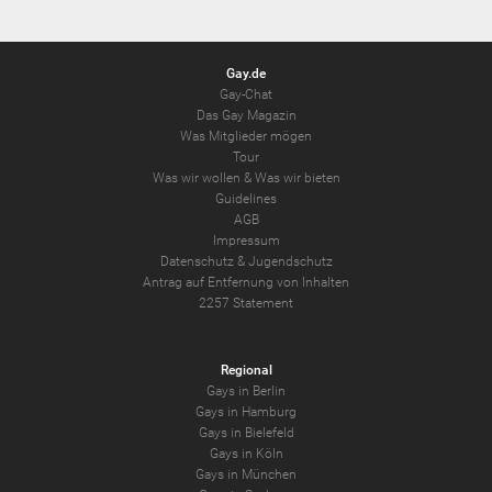
Gay.de
Gay-Chat
Das Gay Magazin
Was Mitglieder mögen
Tour
Was wir wollen
&
Was wir bieten
Guidelines
AGB
Impressum
Datenschutz
&
Jugendschutz
Antrag auf Entfernung von Inhalten
2257 Statement
Regional
Gays in Berlin
Gays in Hamburg
Gays in Bielefeld
Gays in Köln
Gays in München