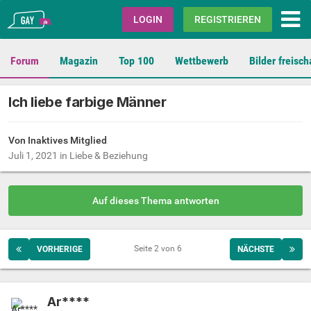
Gay.de
LOGIN
REGISTRIEREN
Forum
Magazin
Top 100
Wettbewerb
Bilder freisch
Ich liebe farbige Männer
Von Inaktives Mitglied
Juli 1, 2021
in
Liebe & Beziehung
Auf dieses Thema antworten
Seite 2 von 6
VORHERIGE
NÄCHSTE
Ar****