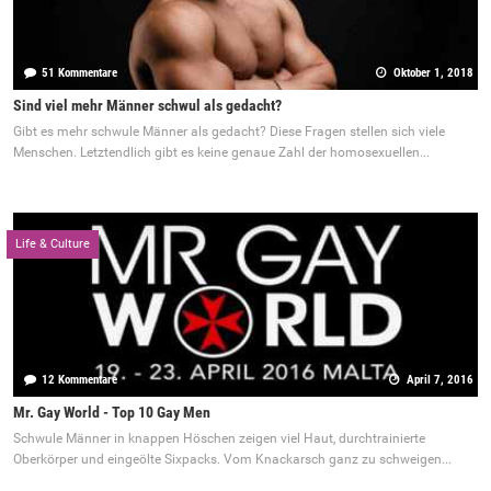
51 Kommentare
Oktober 1, 2018
Sind viel mehr Männer schwul als gedacht?
Gibt es mehr schwule Männer als gedacht? Diese Fragen stellen sich viele
Menschen. Letztendlich gibt es keine genaue Zahl der homosexuellen...
Life & Culture
12 Kommentare
April 7, 2016
Mr. Gay World - Top 10 Gay Men
Schwule Männer in knappen Höschen zeigen viel Haut, durchtrainierte
Oberkörper und eingeölte Sixpacks. Vom Knackarsch ganz zu schweigen...