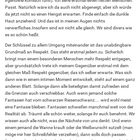
irgendwie komisch fühlt). Ich sehe erstmal einen netten Menschen.
Passt. Natürlich wäre ich da auch nicht abgeneigt, aber ich würde
da jetzt nicht so einen Hengst erwarten. Finde einfach die dunkle
Haut anziehend. Und das ist in meinen Augen nichts
verwerfliches.Insofern sind wir nicht alle gleich. Wir sind divers wie
es so schön heißt.
Der Schlüssel zu allem Umgang miteinander ist das unabdingbare
Grundmaß an Respekt. Das steht erstmal jedem zu. Sicherlich
bringt man einem besonderen Menschen mehr Respekt entgegen,
aber grundsätzlich trete ich meinem Gegenüber erstmal mit dem
gleichen Maß Respekt gegenüber, das ich selber erwarte. Was sich
dann wie in einem intimen Moment entwickelt, steht auf einem ganz
anderen Blatt. Solange dann alle beteiligten damit zufrieden sind
die Grenzen auch verschiebbar. Auch wenn jemand solche
Fantasien hat vom schwarzen Riesenschwanz.... wird wohl meist
eine Fantasie bleiben. Fantasien schweifen manchmal weit von der
Realität ab. Träumt alle schön weiter, solange ihr euch benehmt. Wir
wissen auch alle nicht, was der Nächste von uns denkt. Und wenn
einem jemand die Wanne krault oder die Weißwurscht sutzelt (man
möge mir hier Schreibfehler verzeihen), dann solls doch passen.