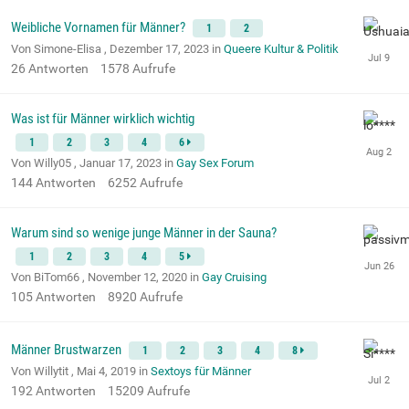
Weibliche Vornamen für Männer?
1
2
Von Simone-Elisa ,
Dezember 17, 2023
in
Queere Kultur & Politik
26
Antworten
1578
Aufrufe
Was ist für Männer wirklich wichtig
1
2
3
4
6
Von Willy05 ,
Januar 17, 2023
in
Gay Sex Forum
144
Antworten
6252
Aufrufe
Warum sind so wenige junge Männer in der Sauna?
1
2
3
4
5
Von BiTom66 ,
November 12, 2020
in
Gay Cruising
105
Antworten
8920
Aufrufe
Männer Brustwarzen
1
2
3
4
8
Von Willytit ,
Mai 4, 2019
in
Sextoys für Männer
192
Antworten
15209
Aufrufe