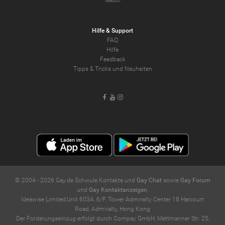
Gaudi
Hilfe & Support
FAQ
Hilfe
Feedback
Tipps & Tricks und Neuheiten
Facebook
Youtube
Instagram
© 2004 -
2026
Gay.de Schwule Kontakte und
Gay Chat
sowie
Gay Forum
und
Gay Kontaktanzeigen
.
Ideawise Limited;Unit 603A, 6/F, Tower Admiralty Center 18 Harcourt
Road, Admiralty, Hong Kong
Der Forderungseinzug erfolgt durch Compay GmbH, Mettmanner Str. 25,