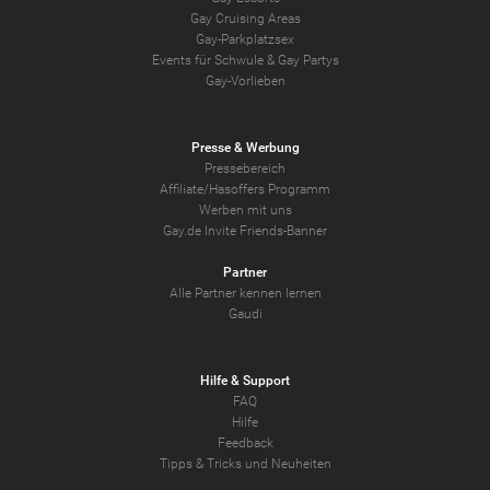
Gay Cruising Areas
Gay-Parkplatzsex
Events für Schwule & Gay Partys
Gay-Vorlieben
Presse & Werbung
Pressebereich
Affiliate/Hasoffers Programm
Werben mit uns
Gay.de Invite Friends-Banner
Partner
Alle Partner kennen lernen
Gaudi
Hilfe & Support
FAQ
Hilfe
Feedback
Tipps & Tricks und Neuheiten