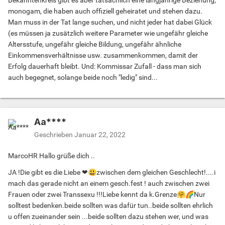
Bekanntenkreis gibt es aber tatsächlich eine langjährige Beziehung,
monogam, die haben auch offiziell geheiratet und stehen dazu.
Man muss in der Tat lange suchen, und nicht jeder hat dabei Glück
(es müssen ja zusätzlich weitere Parameter wie ungefähr gleiche
Altersstufe, ungefähr gleiche Bildung, ungefähr ähnliche
Einkommensverhältnisse usw. zusammenkommen, damit der
Erfolg dauerhaft bleibt. Und: Kommissar Zufall - dass man sich
auch begegnet, solange beide noch "ledig" sind...
Aa****
Geschrieben
Januar 22, 2022
MarcoHR Hallo grüße dich ..
JA !Die gibt es die Liebe ❤
😃
zwischen dem gleichen Geschlecht!....i
mach das gerade nicht an einem gesch.fest ! auch zwischen zwei
Frauen oder zwei Transsexu !!!Liebe kennt da k.Grenze
🤗
🌈
Nur
solltest bedenken.beide sollten was dafür tun..beide sollten ehrlich
u offen zueinander sein ...beide sollten dazu stehen wer, und was