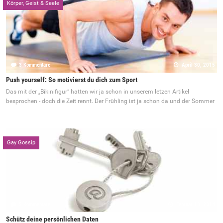
Körper, Geist & Seele
3 Kommentare
April 30, 2015
Push yourself: So motivierst du dich zum Sport
Das mit der „Bikinifigur“ hatten wir ja schon in unserem letzen Artikel
besprochen - doch die Zeit rennt. Der Frühling ist ja schon da und der Sommer
Gay Gossip
5 Kommentare
Februar 18, 2014
Schütz deine persönlichen Daten