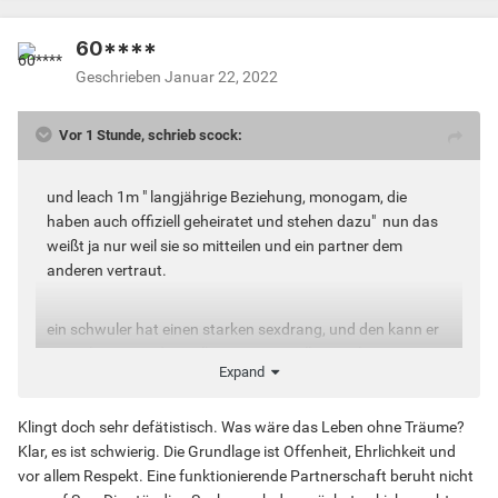
60****
Geschrieben
Januar 22, 2022
Vor 1 Stunde, schrieb scock:
und leach 1m " langjährige Beziehung, monogam, die
haben auch offiziell geheiratet und stehen dazu" nun das
weißt ja nur weil sie so mitteilen und ein partner dem
anderen vertraut.
ein schwuler hat einen starken sexdrang, und den kann er
niemals mit nur demselben partner stillen, weil es immer
Expand
dinge gibt, die man selbst, aber der jeweilige partner vlt.
nicht ganz so will.
Klingt doch sehr defätistisch. Was wäre das Leben ohne Träume?
Klar, es ist schwierig. Die Grundlage ist Offenheit, Ehrlichkeit und
monogame beziehung ist was für träumer, bei schwulen
vor allem Respekt. Eine funktionierende Partnerschaft beruht nicht
und selbst bei heteros so gut wie nie erreichbar