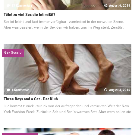
13 Kommentare
August 6, 2015
Tötet zu viel Sex die Intimität?
Sex ist leicht und fast immer verfügbar - zumindest in der schwulen Szene.
Aber was passiert, wenn der Sex den wir haben, uns im Weg steht. Zerstört
Gay Gossip
1 Kommentar
August 3, 2015
Three Boys and a Cat - Der Klub
Luc kommt zurück - zurück von der aufregenden und verrückten Welt der New
York Fashion Week. Zurück in Seb und Ben`s warmes Bett. Aber wem sollen sie