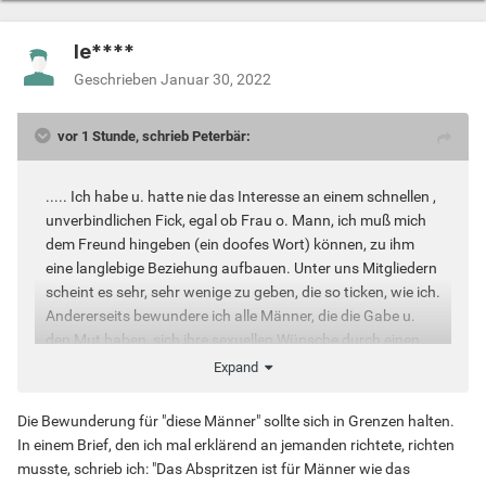
le****
Geschrieben
Januar 30, 2022
vor 1 Stunde, schrieb Peterbär:
..... Ich habe u. hatte nie das Interesse an einem schnellen ,
unverbindlichen Fick, egal ob Frau o. Mann, ich muß mich
dem Freund hingeben (ein doofes Wort) können, zu ihm
eine langlebige Beziehung aufbauen. Unter uns Mitgliedern
scheint es sehr, sehr wenige zu geben, die so ticken, wie ich.
Andererseits bewundere ich alle Männer, die die Gabe u.
den Mut haben, sich ihre sexuellen Wünsche durch einen
schnellen, anonymen Fick (auch ein doofes Wort für so ein
Expand
schönes Erlebnis) erfüllen können.
Die Bewunderung für "diese Männer" sollte sich in Grenzen halten.
In einem Brief, den ich mal erklärend an jemanden richtete, richten
musste, schrieb ich: "Das Abspritzen ist für Männer wie das