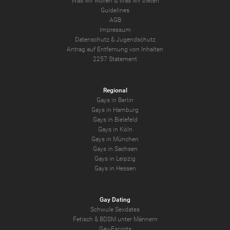
Was wir wollen
&
Was wir bieten
Guidelines
AGB
Impressum
Datenschutz
&
Jugendschutz
Antrag auf Entfernung von Inhalten
2257 Statement
Regional
Gays in Berlin
Gays in Hamburg
Gays in Bielefeld
Gays in Köln
Gays in München
Gays in Sachsen
Gays in Leipzig
Gays in Hessen
Gay Dating
Schwule Sexdates
Fetisch & BDSM unter Männern
Gay-Escorts