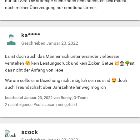
nur auf Sex. Die ständige Suche nach dem nächsten kick macht
nach meiner Überzeugung nur emotional ärmer.
ka****
Geschrieben
Januar 23, 2022
Es ist doch auch das Männer sich unter einander viel besser
verstehen
😚
kein Leistungsdruck und kein Zicken Getue
💥
🧙
🌳
ist
das nicht der Anfang von liebe
Warum sollte eine Beziehung nicht möglich sein es sind
🤩
doch
auch Freundschaft über Jahrzehnte hinweg möglich
bearbeitet
Januar 23, 2022
von Ronny_G-Team
2 nachfolgende Posts zusammengeführt
scock