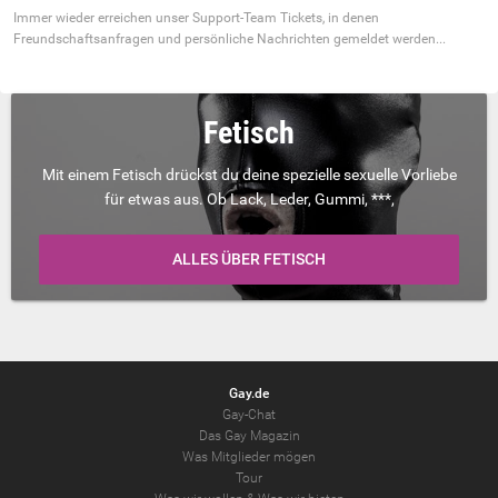
Immer wieder erreichen unser Support-Team Tickets, in denen
Freundschaftsanfragen und persönliche Nachrichten gemeldet werden...
Fetisch
Mit einem Fetisch drückst du deine spezielle sexuelle Vorliebe
für etwas aus. Ob Lack, Leder, Gummi, ***,
ALLES ÜBER FETISCH
Gay.de
Gay-Chat
Das Gay Magazin
Was Mitglieder mögen
Tour