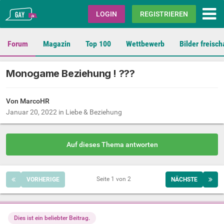
Gay.de
LOGIN
REGISTRIEREN
Forum
Magazin
Top 100
Wettbewerb
Bilder freisch
Monogame Beziehung ! ???
Von MarcoHR
Januar 20, 2022
in
Liebe & Beziehung
Auf dieses Thema antworten
Seite 1 von 2
VORHERIGE
NÄCHSTE
Dies ist ein beliebter Beitrag.