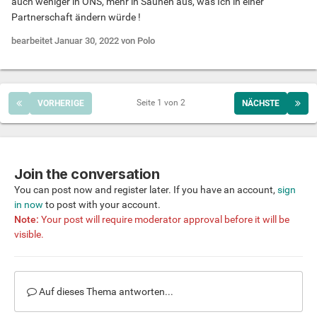
auch weniger in ONS, mehr in Saunen aus, was Ich in einer
Partnerschaft ändern würde !
bearbeitet
Januar 30, 2022
von Polo
Seite 1 von 2
VORHERIGE
NÄCHSTE
Join the conversation
You can post now and register later. If you have an account,
sign
in now
to post with your account.
Note:
Your post will require moderator approval before it will be
visible.
Auf dieses Thema antworten...