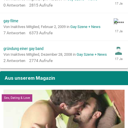
0
Antworten
2815
Aufrufe
gay-filme
Von Inaktives Mitglied,
Februar 2, 2009
in
Gay Szene + News
7
Antworten
6373
Aufrufe
gründung einer gay band
Von Inaktives Mitglied,
Dezember 28, 2008
in
Gay Szene + News
2
Antworten
2774
Aufrufe
Aus unserem Magazin
Sex, Dating & Love