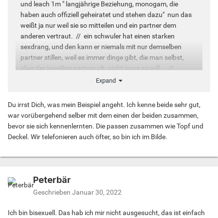
und leach 1m " langjährige Beziehung, monogam, die
haben auch offiziell geheiratet und stehen dazu" nun das
weißt ja nur weil sie so mitteilen und ein partner dem
anderen vertraut. // ein schwuler hat einen starken
sexdrang, und den kann er niemals mit nur demselben
partner stillen, weil es immer dinge gibt, die man selbst,
aber der jeweilige partner vlt. nicht ganz so will. //
monogame beziehung ist was für träumer, bei schwulen
Expand
und selbst bei heteros so gut wie nie erreichbar
Du irrst Dich, was mein Beispiel angeht. Ich kenne beide sehr gut,
war vorübergehend selber mit dem einen der beiden zusammen,
bevor sie sich kennenlernten. Die passen zusammen wie Topf und
Deckel. Wir telefonieren auch öfter, so bin ich im Bilde.
Peterbär
Geschrieben
Januar 30, 2022
Ich bin bisexuell. Das hab ich mir nicht ausgesucht, das ist einfach