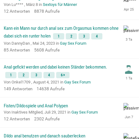
Von Lu**** ,
März 8
in
Sextoys für Männer
12
Antworten
8878
Aufrufe
Kann ein Mann nur durch anal sex zum Orgasmus kommen ohne
dabei sich ein runter holen
1
2
3
4
Von DannyDan ,
Mai 24, 2023
in
Gay Sex Forum
85
Antworten
5608
Aufrufe
Anal gefickt werden und dabei keinen Ständer bekommen.
1
2
3
4
6
Von Onkel1709 ,
August 4, 2021
in
Gay Sex Forum
149
Antworten
14638
Aufrufe
Fisten/Dildospiele und Anal Polypen
Von Inaktives Mitglied,
Juli 29, 2021
in
Gay Sex Forum
12
Antworten
2302
Aufrufe
Dildo anal benutzen und danach sauberlecken