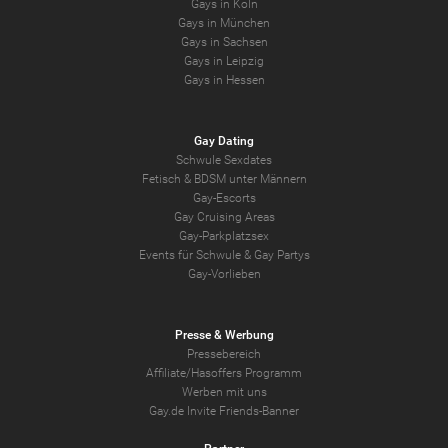
Gays in Köln
Gays in München
Gays in Sachsen
Gays in Leipzig
Gays in Hessen
Gay Dating
Schwule Sexdates
Fetisch & BDSM unter Männern
Gay-Escorts
Gay Cruising Areas
Gay-Parkplatzsex
Events für Schwule & Gay Partys
Gay-Vorlieben
Presse & Werbung
Pressebereich
Affiliate/Hasoffers Programm
Werben mit uns
Gay.de Invite Friends-Banner