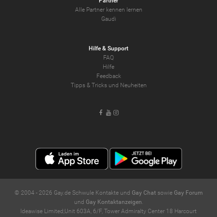
Partner
Alle Partner kennen lernen
Gaudi
Hilfe & Support
FAQ
Hilfe
Feedback
Tipps & Tricks und Neuheiten
Facebook
Youtube
Instagram
© 2004 -
2026
Gay.de Schwule Kontakte und
Gay Chat
sowie
Gay Forum
und
Gay Kontaktanzeigen
.
Ideawise Limited;Unit 603A, 6/F, Tower Admiralty Center 18 Harcourt