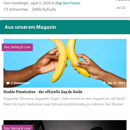
Von mundorgel ,
April 2, 2020
in
Gay Sex Forum
13
Antworten
2490
Aufrufe
Aus unserem Magazin
Sex, Dating & Love
2 Kommentare
Mai 23, 2023
Double Penetration - der offizielle Gay.de Guide
Doppelter Schwanz, doppelter Ärger? Oder macht es eher doppelt so viel Spaß?
Wenn dir beim Gedanken zwei Schwänze gleichzeitig zu nehmen das Wasser
Sex, Dating & Love