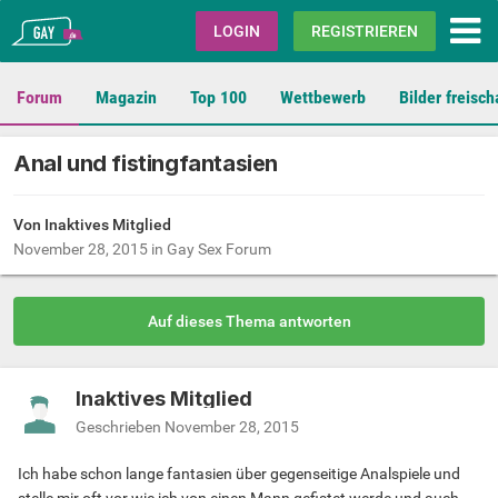
Gay.de
LOGIN
REGISTRIEREN
Forum
Magazin
Top 100
Wettbewerb
Bilder freisch
Anal und fistingfantasien
Von Inaktives Mitglied
November 28, 2015
in
Gay Sex Forum
Auf dieses Thema antworten
Inaktives Mitglied
Geschrieben
November 28, 2015
Ich habe schon lange fantasien über gegenseitige Analspiele und