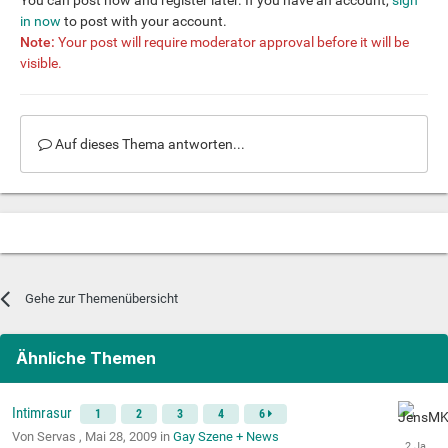
in now
to post with your account.
Note:
Your post will require moderator approval before it will be
visible.
Auf dieses Thema antworten...
Gehe zur Themenübersicht
Ähnliche Themen
Intimrasur
1
2
3
4
6
Von Servas ,
Mai 28, 2009
in
Gay Szene + News