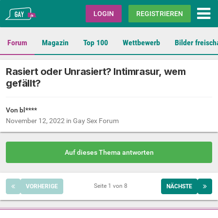
Gay.de
LOGIN
REGISTRIEREN
Forum
Magazin
Top 100
Wettbewerb
Bilder freisch
Rasiert oder Unrasiert? Intimrasur, wem
gefällt?
Von bl****
November 12, 2022
in
Gay Sex Forum
Auf dieses Thema antworten
Seite 1 von 8
VORHERIGE
NÄCHSTE