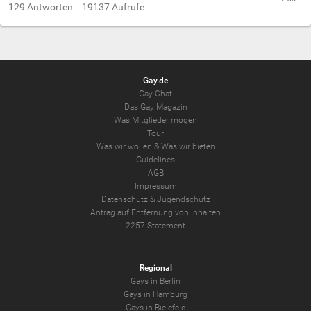
129
Antworten
19137
Aufrufe
Gay.de
Gay-Chat
Das Gay Magazin
Was Mitglieder mögen
Tour
Was wir wollen
&
Was wir bieten
Guidelines
AGB
Impressum
Datenschutz
&
Jugendschutz
Antrag auf Entfernung von Inhalten
2257 Statement
Regional
Gays in Berlin
Gays in Hamburg
Gays in Bielefeld