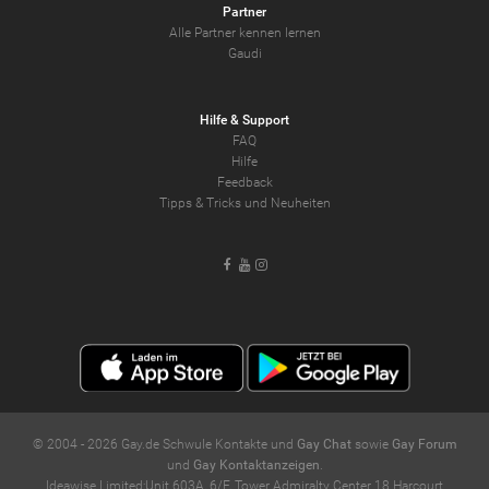
Partner
Alle Partner kennen lernen
Gaudi
Hilfe & Support
FAQ
Hilfe
Feedback
Tipps & Tricks und Neuheiten
Facebook
Youtube
Instagram
© 2004 -
2026
Gay.de Schwule Kontakte und
Gay Chat
sowie
Gay Forum
und
Gay Kontaktanzeigen
.
Ideawise Limited;Unit 603A, 6/F, Tower Admiralty Center 18 Harcourt