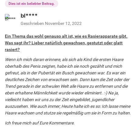
Dies ist ein beliebter Beitrag.
bl****
Geschrieben
November 12, 2022
Ein Thema das wohl genauso alt ist, wie es Rasierapparate gibt.
Was sagt ihr? Lieber natürlich gewachsen, gestutzt oder glatt
rasiert?
Wenn ich mich daran erinnere, als sich als Kind die ersten Haare
oberhalb des Penis zeigten, habe ich sie noch gezählt und mich
gefreut, als in der Pubertät ein Busch gewachsen war. Es war ein
deutliches Zeichen von erwachsen sein. Dann kam die Zeit oder der
Trend gerade in der schwulen Welt alle Haare zu entfernen und die
eben erhaltene Männlichkeit wurde wieder eliminiert. :-) Na ja,
vielleicht haben wir uns zu der Zeit eingebildet, jugendlicher
auszusehen. Wie auch immer; Heute halte ich es so: Ich lasse meine
Haare wachsen und stutze sie regelmäßig um sie in Form zu halten.
Ich freue mich auf Eure Kommentare.