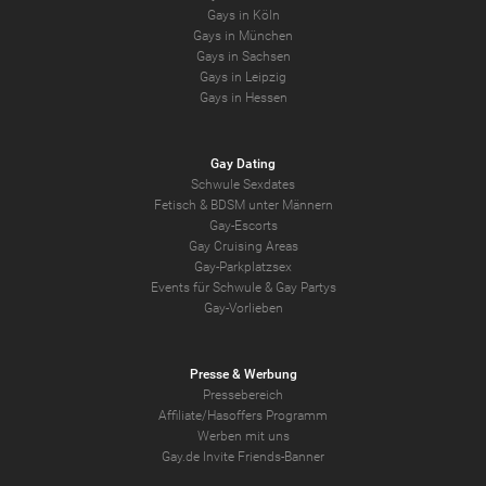
Gays in Köln
Gays in München
Gays in Sachsen
Gays in Leipzig
Gays in Hessen
Gay Dating
Schwule Sexdates
Fetisch & BDSM unter Männern
Gay-Escorts
Gay Cruising Areas
Gay-Parkplatzsex
Events für Schwule & Gay Partys
Gay-Vorlieben
Presse & Werbung
Pressebereich
Affiliate/Hasoffers Programm
Werben mit uns
Gay.de Invite Friends-Banner