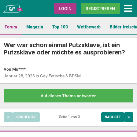
Gay.de
LOGIN
REGISTRIEREN
Forum
Magazin
Top 100
Wettbewerb
Bilder freisch
Wer war schon einmal Putzsklave, ist ein
Putzsklave oder möchte es ausprobieren?
Von Mu****
Januar 28, 2023
in
Gay Fetische & BDSM
Auf dieses Thema antworten
Seite 1 von 3
VORHERIGE
NÄCHSTE