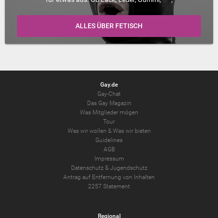
ALLES ÜBER FETISCH
Gay.de
Gay-Chat
Das Gay Magazin
Was Mitglieder mögen
Tour
Was wir wollen
&
Was wir bieten
Guidelines
AGB
Impressum
Datenschutz
&
Jugendschutz
Antrag auf Entfernung von Inhalten
2257 Statement
Regional