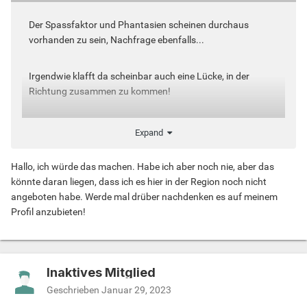
Der Spassfaktor und Phantasien scheinen durchaus
vorhanden zu sein, Nachfrage ebenfalls...
Irgendwie klafft da scheinbar auch eine Lücke, in der
Richtung zusammen zu kommen!
Von großartigen Erfahrungen ist bislang eher nichts zu
Expand
lesen! Schauen wir Mal was in den nächsten Posts noch
kommt...
Hallo, ich würde das machen. Habe ich aber noch nie, aber das
könnte daran liegen, dass ich es hier in der Region noch nicht
Danke für Eure bisherigen Beiträge.
:o)
angeboten habe. Werde mal drüber nachdenken es auf meinem
Profil anzubieten!
Inaktives Mitglied
Geschrieben
Januar 29, 2023