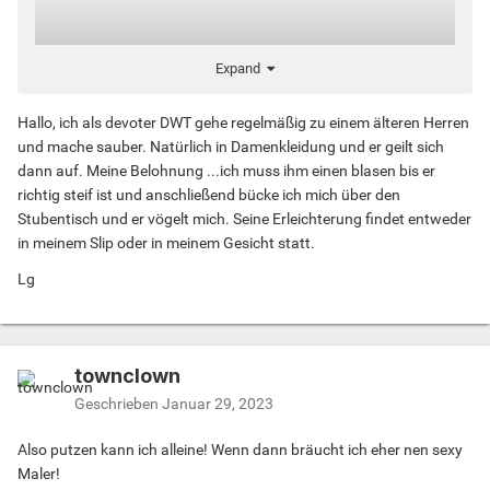
Wer hat schon Erfahrungen damit gemacht?
Expand
Welcher DOM war mit seinem Putzsklaven zufrieden und
Hallo, ich als devoter DWT gehe regelmäßig zu einem älteren Herren
was passte weniger gut?
und mache sauber. Natürlich in Damenkleidung und er geilt sich
dann auf. Meine Belohnung ...ich muss ihm einen blasen bis er
Welcher Putzsklave berichtet von seinen Erlebnissen und
richtig steif ist und anschließend bücke ich mich über den
schreibt was ihm dabei wichtig ist und was er sich wünscht
Stubentisch und er vögelt mich. Seine Erleichterung findet entweder
erwartet?
in meinem Slip oder in meinem Gesicht statt.
Lg
townclown
Geschrieben
Januar 29, 2023
Also putzen kann ich alleine! Wenn dann bräucht ich eher nen sexy
Maler!