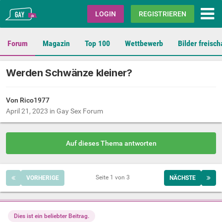
Gay.de
LOGIN
REGISTRIEREN
Forum
Magazin
Top 100
Wettbewerb
Bilder freisch
Werden Schwänze kleiner?
Von Rico1977
April 21, 2023
in
Gay Sex Forum
Auf dieses Thema antworten
Seite 1 von 3
VORHERIGE
NÄCHSTE
Dies ist ein beliebter Beitrag.