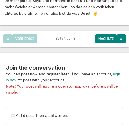
Je mehr plastik,Soya und hormone in der Luft und Nahrung..desto
mehr Weicheier werden enstehehen ..so das es.den weiblicken
Cliterus bald ähneln wird..also bist du was Du ist..
☝️
Seite 1 von 3
VORHERIGE
NÄCHSTE
Join the conversation
You can post now and register later. If you have an account,
sign
in now
to post with your account.
Note:
Your post will require moderator approval before it will be
visible.
Auf dieses Thema antworten...