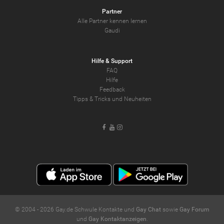
Partner
Alle Partner kennen lernen
Gaudi
Hilfe & Support
FAQ
Hilfe
Feedback
Tipps & Tricks und Neuheiten
Facebook
Youtube
Instagram
© 2004 -
2026
Gay.de Schwule Kontakte und
Gay Chat
sowie
Gay Forum
und
Gay Kontaktanzeigen
.