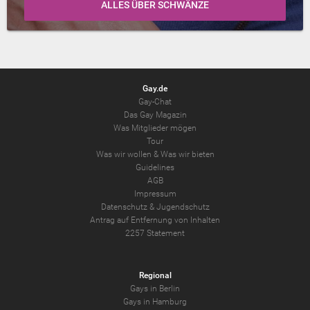
ALLES ÜBER SCHWÄNZE
Gay.de
Gay-Chat
Das Gay Magazin
Was Mitglieder mögen
Tour
Was wir wollen
&
Was wir bieten
Guidelines
AGB
Impressum
Datenschutz
&
Jugendschutz
Antrag auf Entfernung von Inhalten
2257 Statement
Regional
Gays in Berlin
Gays in Hamburg