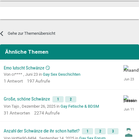
Gehe zur Themenübersicht
Ähnliche Themen
Emo lutscht Schwänze 😏
Von cr**** ,
Juni 23
in
Gay Sex Geschichten
1
Antwort
197
Aufrufe
Große, schöne Schwänze
1
2
Von Tajo ,
Dezember 26, 2025
in
Gay Fetische & BDSM
31
Antworten
2274
Aufrufe
Anzahl der Schwänze die ihr schon hattet?
1
2
3
Von Hottie90-8494 ,
September 14, 2025
in
Gay Sex Forum