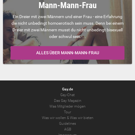
Mann-Mann-Frau
Ein Dreier mit zwei Männern und einer Frau - eine Erfahrung
die nicht unbedingt homoerotisch sein muss. Denn bei einem
Dreier mit zwei Männern musst du nicht unbedingt bisexuell
oder schwul sein. ...
ALLES ÜBER MANN-MANN-FRAU
Gay.de
Gay-Chat
Das Gay Magazin
Was Mitglieder mögen
Tour
Was wir wollen
&
Was wir bieten
Guidelines
AGB
Impressum