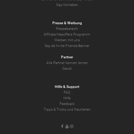
Gay-Vorlieben
Presse & Werbung
Pressebereich
Affiliate/Hasoffers Programm
Werben mit uns
Gay.de Invite Friends-Banner
Partner
Alle Partner kennen lernen
Gaudi
Hilfe & Support
FAQ
Hilfe
Feedback
Tipps & Tricks und Neuheiten
Facebook
Youtube
Instagram