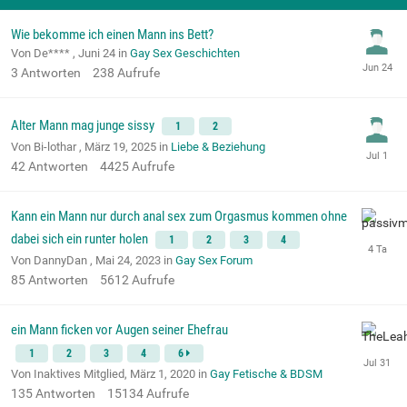
Wie bekomme ich einen Mann ins Bett?
Von De**** ,
Juni 24
in
Gay Sex Geschichten
3
Antworten
238
Aufrufe
Alter Mann mag junge sissy
1
2
Von Bi-lothar ,
März 19, 2025
in
Liebe & Beziehung
42
Antworten
4425
Aufrufe
Kann ein Mann nur durch anal sex zum Orgasmus kommen ohne
dabei sich ein runter holen
1
2
3
4
Von DannyDan ,
Mai 24, 2023
in
Gay Sex Forum
85
Antworten
5612
Aufrufe
ein Mann ficken vor Augen seiner Ehefrau
1
2
3
4
6
Von Inaktives Mitglied,
März 1, 2020
in
Gay Fetische & BDSM
135
Antworten
15134
Aufrufe