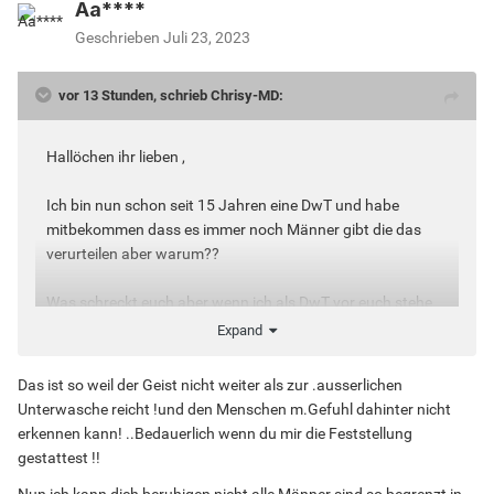
Aa****
Geschrieben
Juli 23, 2023
vor 13 Stunden, schrieb Chrisy-MD:
Hallöchen ihr lieben ,
Ich bin nun schon seit 15 Jahren eine DwT und habe
mitbekommen dass es immer noch Männer gibt die das
verurteilen aber warum??
Was schreckt euch aber wenn ich als DwT vor euch stehe
und mit euch Sex haben möchte??
Expand
Jeder von uns hat doch seine Versute Seite und seine
Das ist so weil der Geist nicht weiter als zur .ausserlichen
Fantasien, doch wenn eine Dwt vor euch steht ist bei euch
Unterwasche reicht !und den Menschen m.Gefuhl dahinter nicht
schluss... WARUM NUR ??
erkennen kann! ..Bedauerlich wenn du mir die Feststellung
gestattest !!
Nun ich kann dich beruhigen nicht alle Männer sind so begrenzt in