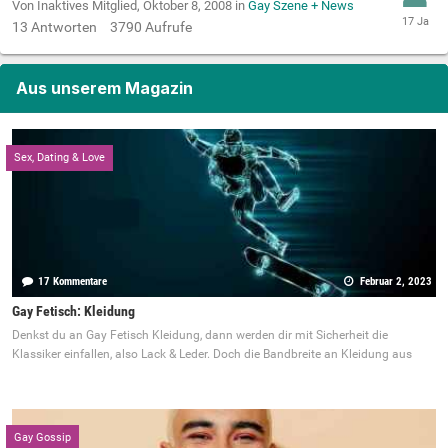
Von Inaktives Mitglied,
Oktober 8, 2008
in
Gay Szene + News
13
Antworten
3790
Aufrufe
Aus unserem Magazin
Sex, Dating & Love
17 Kommentare
Februar 2, 2023
Gay Fetisch: Kleidung
Denkst du an Gay Fetisch Kleidung, dann werden dir mit Sicherheit die
Klassiker einfallen, also Lack & Leder. Doch die Bandbreite an Kleidung aus
Gay Gossip