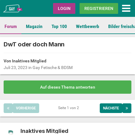
Gay.de
LOGIN
REGISTRIEREN
Forum
Magazin
Top 100
Wettbewerb
Bilder freisch
DwT oder doch Mann
Von Inaktives Mitglied
Juli 23, 2023
in
Gay Fetische & BDSM
Auf dieses Thema antworten
Seite 1 von 2
VORHERIGE
NÄCHSTE
Inaktives Mitglied