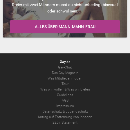
Dreier mit zwei Männern musst du nicht unbedingt bisexuell
oder schwul sein. ...
ALLES ÜBER MANN-MANN-FRAU
Gay.de
Gay-Chat
Das Gay Magazin
Was Mitglieder mögen
Tour
Was wir wollen
&
Was wir bieten
Guidelines
AGB
Impressum
Datenschutz
&
Jugendschutz
Antrag auf Entfernung von Inhalten
2257 Statement