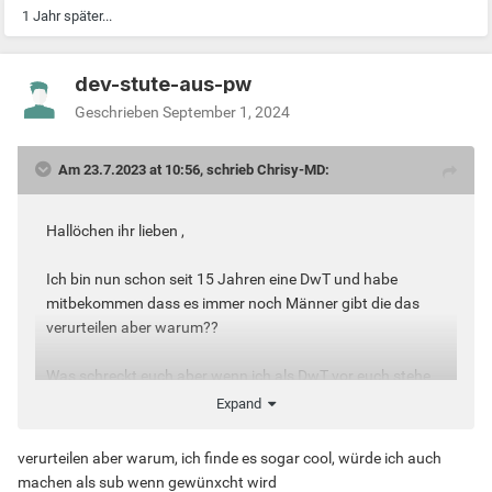
1 Jahr später...
dev-stute-aus-pw
Geschrieben
September 1, 2024
Am 23.7.2023 at 10:56, schrieb Chrisy-MD:
Hallöchen ihr lieben ,
Ich bin nun schon seit 15 Jahren eine DwT und habe
mitbekommen dass es immer noch Männer gibt die das
verurteilen aber warum??
Was schreckt euch aber wenn ich als DwT vor euch stehe
und mit euch Sex haben möchte??
Expand
Jeder von uns hat doch seine Versute Seite und seine
verurteilen aber warum, ich finde es sogar cool, würde ich auch
Fantasien, doch wenn eine Dwt vor euch steht ist bei euch
machen als sub wenn gewünxcht wird