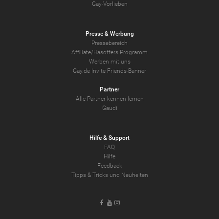
Gay-Vorlieben
Presse & Werbung
Pressebereich
Affiliate/Hasoffers Programm
Werben mit uns
Gay.de Invite Friends-Banner
Partner
Alle Partner kennen lernen
Gaudi
Hilfe & Support
FAQ
Hilfe
Feedback
Tipps & Tricks und Neuheiten
Facebook
Youtube
Instagram