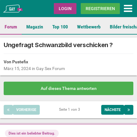
Gay.de
LOGIN
REGISTRIEREN
Forum
Magazin
Top 100
Wettbewerb
Bilder freisch
Ungefragt Schwanzbild verschicken ?
Von Pustefix
März 15, 2024
in
Gay Sex Forum
Auf dieses Thema antworten
Seite 1 von 3
VORHERIGE
NÄCHSTE
Dies ist ein beliebter Beitrag.