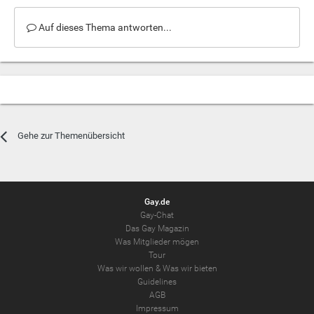
Auf dieses Thema antworten...
Gehe zur Themenübersicht
Gay.de
Gay-Chat
Das Gay Magazin
Was Mitglieder mögen
Tour
Was wir wollen
&
Was wir bieten
Guidelines
AGB
Impressum