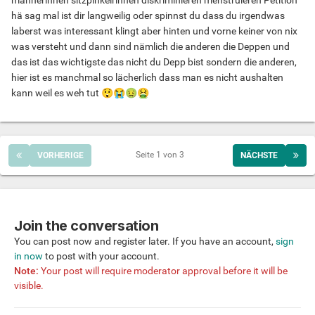
männerinnen sitzpinkelrinnen diskriminieren menstruieren Petition
hä sag mal ist dir langweilig oder spinnst du dass du irgendwas
laberst was interessant klingt aber hinten und vorne keiner von nix
was versteht und dann sind nämlich die anderen die Deppen und
das ist das wichtigste das nicht du Depp bist sondern die anderen,
hier ist es manchmal so lächerlich dass man es nicht aushalten
kann weil es weh tut
😲
😭
🤢
🤮
Seite 1 von 3
VORHERIGE
NÄCHSTE
Join the conversation
You can post now and register later. If you have an account,
sign
in now
to post with your account.
Note:
Your post will require moderator approval before it will be
visible.