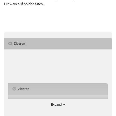
Hinweis auf solche Sites...
Zitieren
Zitieren
Expand
Unter dem Pseudonym "Heiko" wird auch bei anderen
Gay Communities Werbung gemacht. Entweder über