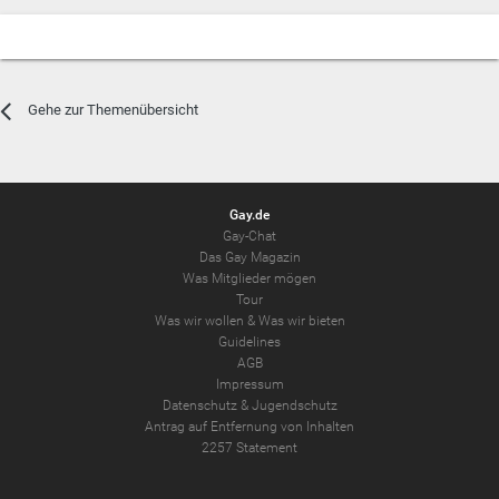
Gehe zur Themenübersicht
Gay.de
Gay-Chat
Das Gay Magazin
Was Mitglieder mögen
Tour
Was wir wollen
&
Was wir bieten
Guidelines
AGB
Impressum
Datenschutz
&
Jugendschutz
Antrag auf Entfernung von Inhalten
2257 Statement