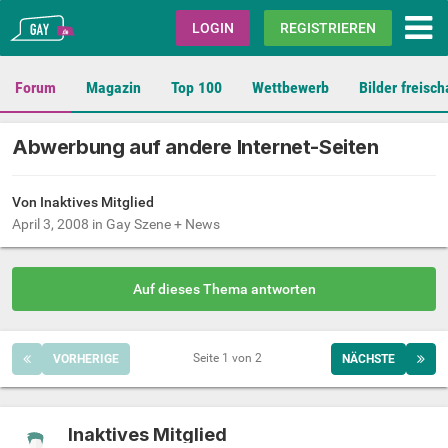
Gay.de
LOGIN
REGISTRIEREN
Forum
Magazin
Top 100
Wettbewerb
Bilder freisch
Abwerbung auf andere Internet-Seiten
Von Inaktives Mitglied
April 3, 2008
in
Gay Szene + News
Auf dieses Thema antworten
Seite 1 von 2
VORHERIGE
NÄCHSTE
Inaktives Mitglied