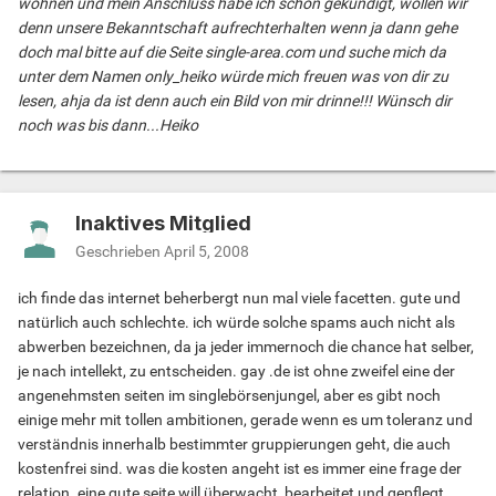
wohnen und mein Anschluss habe ich schon gekündigt, wollen wir
denn unsere Bekanntschaft aufrechterhalten wenn ja dann gehe
doch mal bitte auf die Seite single-area.com und suche mich da
unter dem Namen only_heiko würde mich freuen was von dir zu
lesen, ahja da ist denn auch ein Bild von mir drinne!!! Wünsch dir
noch was bis dann...Heiko
Inaktives Mitglied
Geschrieben
April 5, 2008
ich finde das internet beherbergt nun mal viele facetten. gute und
natürlich auch schlechte. ich würde solche spams auch nicht als
abwerben bezeichnen, da ja jeder immernoch die chance hat selber,
je nach intellekt, zu entscheiden. gay .de ist ohne zweifel eine der
angenehmsten seiten im singlebörsenjungel, aber es gibt noch
einige mehr mit tollen ambitionen, gerade wenn es um toleranz und
verständnis innerhalb bestimmter gruppierungen geht, die auch
kostenfrei sind. was die kosten angeht ist es immer eine frage der
relation. eine gute seite will überwacht, bearbeitet und gepflegt