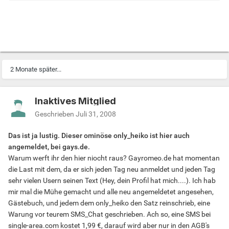
Verlinkung im Profil unter Angabe einer Webadresse
oder durch immer gleichlautende Gästebucheinträge
bei anderen Usern.
Echt nervig...
Expand
2 Monate später...
Inaktives Mitglied
Geschrieben
Juli 31, 2008
Also im Profil selbst finde ich das nicht schlimm...zumal ja
Das ist ja lustig. Dieser ominöse only_heiko ist hier auch
auch oft die Eingabe dafür vorhanden ist. Auch in den (so
angemeldet, bei gays.de.
wie bei mir hier) Signaturen finde ich das noch okay. Bleibt
Warum werft ihr den hier niocht raus? Gayromeo.de hat momentan
ja jedem selbst überlassen, ob er/sie klickt oder nicht.
die Last mit dem, da er sich jeden Tag neu anmeldet und jeden Tag
sehr vielen Usern seinen Text (Hey, dein Profil hat mich....). Ich hab
Wenn man aber auch noch PM erhält, wo nichts anderes
mir mal die Mühe gemacht und alle neu angemeldetet angesehen,
drin steht, als "besuche mich auf http://www.blablabla.de
Gästebuch, und jedem dem only_heiko den Satz reinschrieb, eine
und kilcke dort auf "Tingeltangel" um mit mir Kontakt
Warung vor teurem SMS_Chat geschrieben. Ach so, eine SMS bei
aufzunehmen...", dann ist das nervig! Aber richtig nervig!
single-area.com kostet 1,99 €, darauf wird aber nur in den AGB's