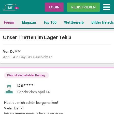
Gay.de
LOGIN
REGISTRIEREN
Forum
Magazin
Top 100
Wettbewerb
Bilder freisch
Unser Treffen im Lager Teil 3
Von De****
April 14
in
Gay Sex Geschichten
Dies ist ein beliebter Beitrag.
De****
Geschrieben
April 14
Hast du mich schön leergemolken!
Vielen Dank!
Ich bin immer noch völlig ausser Atem.