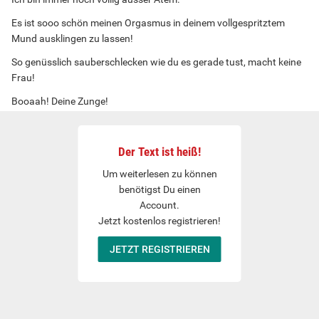
Es ist sooo schön meinen Orgasmus in deinem vollgespritztem
Mund ausklingen zu lassen!
So genüsslich sauberschlecken wie du es gerade tust, macht keine
Frau!
Booaah! Deine Zunge!
Langsam,aber bestimmt sucht sie meinen ganzen Schwanz nach
weiterem Spermageschmack ab!
Der Text ist heiß!
Herrlich!
Um weiterlesen zu können
Und ich stehe hier gefesselt und mit verbundenen Augen und kann
benötigst Du einen
nur genießen!
Account.
Mein Schwanz wird weicher, und du nimmst ihn ganz tief in den
Jetzt kostenlos registrieren!
Mund!
JETZT REGISTRIEREN
Oh! Ich weiß was du vorhast!
Das mache ich ja selber unheimlich gerne!
Jaa!
Deine Lippen pressen meinen weichen Schwanz am Ansatz fest