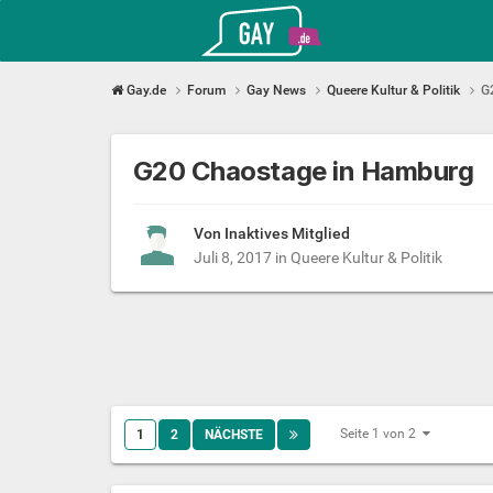
Gay.de
Gay.de
Forum
Gay News
Queere Kultur & Politik
G
G20 Chaostage in Hamburg
Von Inaktives Mitglied
Juli 8, 2017
in
Queere Kultur & Politik
Seite 1 von 2
1
2
NÄCHSTE