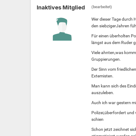
Inaktives Mitglied
(bearbeitet)
Wer dieser Tage durch H
den siebzigerJahren füh
Für einen überholten Po
längst aus dem Ruder ge
Viele ahnten,was komme
Gruppierungen.
Der Sinn vom friedliche
Extemisten.
Man kann sich des Eindru
auszuleben.
Auch ich war gestern mit
Polizei,überfordert und
schien
Schon jetzt zeichnet si