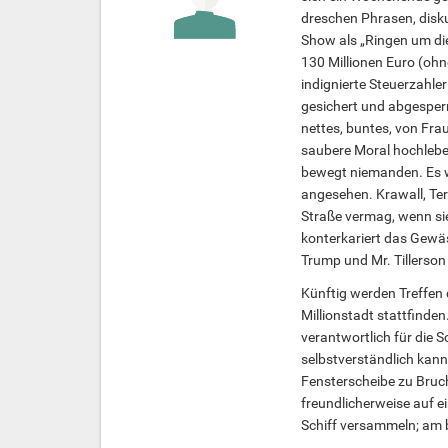
dreschen Phrasen, disk
Show als „Ringen um die
130 Millionen Euro (ohne
indignierte Steuerzahl
gesichert und abgesper
nettes, buntes, von Fra
saubere Moral hochleben
bewegt niemanden. Es w
angesehen. Krawall, Ter
Straße vermag, wenn sie
konterkariert das Gewäsc
Trump und Mr. Tillerson
Künftig werden Treffen 
Millionstadt stattfinden.
verantwortlich für die 
selbstverständlich kann 
Fensterscheibe zu Bruc
freundlicherweise auf e
Schiff versammeln; am b