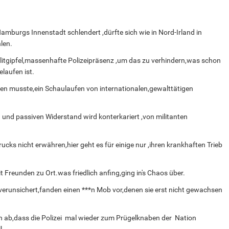
amburgs Innenstadt schlendert ,dürfte sich wie in Nord-Irland in
len.
litgipfel,massenhafte Polizeipräsenz ,um das zu verhindern,was schon
laufen ist.
n musste,ein Schaulaufen von internationalen,gewalttätigen
n und passiven Widerstand wird konterkariert ,von militanten
cks nicht erwähren,hier geht es für einige nur ,ihren krankhaften Trieb
 Freunden zu Ort.was friedlich anfing,ging in's Chaos über.
 verunsichert,fanden einen ***n Mob vor,denen sie erst nicht gewachsen
ch ab,dass die Polizei mal wieder zum Prügelknaben der Nation