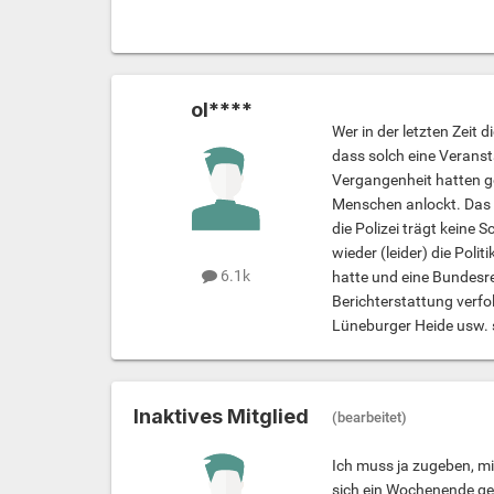
ol****
Wer in der letzten Zeit 
dass solch eine Veranst
Vergangenheit hatten g
Menschen anlockt. Das w
die Polizei trägt keine
wieder (leider) die Pol
6.1k
hatte und eine Bundesr
Berichterstattung verfol
Lüneburger Heide usw. s
Inaktives Mitglied
(bearbeitet)
Ich muss ja zugeben, mi
sich ein Wochenende ge