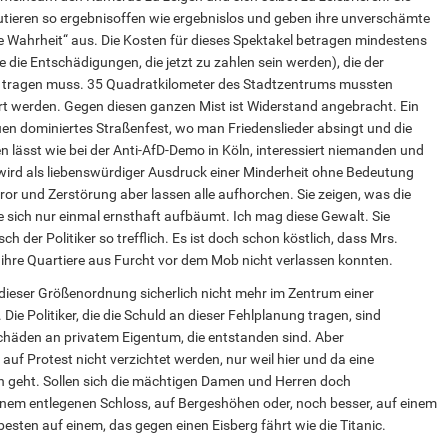
utieren so ergebnisoffen wie ergebnislos und geben ihre unverschämte
 Wahrheit“ aus. Die Kosten für dieses Spektakel betragen mindestens
 die Entschädigungen, die jetzt zu zahlen sein werden), die der
er tragen muss. 35 Quadratkilometer des Stadtzentrums mussten
rt werden. Gegen diesen ganzen Mist ist Widerstand angebracht. Ein
uen dominiertes Straßenfest, wo man Friedenslieder absingt und die
 lässt wie bei der Anti-AfD-Demo in Köln, interessiert niemanden und
ird als liebenswürdiger Ausdruck einer Minderheit ohne Bedeutung
ror und Zerstörung aber lassen alle aufhorchen. Sie zeigen, was die
 sich nur einmal ernsthaft aufbäumt. Ich mag diese Gewalt. Sie
h der Politiker so trefflich. Es ist doch schon köstlich, dass Mrs.
 ihre Quartiere aus Furcht vor dem Mob nicht verlassen konnten.
dieser Größenordnung sicherlich nicht mehr im Zentrum einer
 Die Politiker, die die Schuld an dieser Fehlplanung tragen, sind
Schäden an privatem Eigentum, die entstanden sind. Aber
auf Protest nicht verzichtet werden, nur weil hier und da eine
h geht. Sollen sich die mächtigen Damen und Herren doch
inem entlegenen Schloss, auf Bergeshöhen oder, noch besser, auf einem
esten auf einem, das gegen einen Eisberg fährt wie die Titanic.