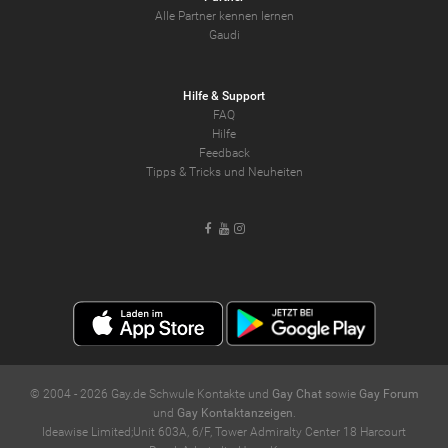
Alle Partner kennen lernen
Gaudi
Hilfe & Support
FAQ
Hilfe
Feedback
Tipps & Tricks und Neuheiten
Facebook
Youtube
Instagram
© 2004 -
2026
Gay.de Schwule Kontakte und
Gay Chat
sowie
Gay Forum
und
Gay Kontaktanzeigen
.
Ideawise Limited;Unit 603A, 6/F, Tower Admiralty Center 18 Harcourt