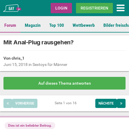
Gay.de
LOGIN
REGISTRIEREN
Forum
Magazin
Top 100
Wettbewerb
Bilder freisch
Mit Anal-Plug rausgehen?
Von chris_1
Juni 15, 2018
in
Sextoys für Männer
Auf dieses Thema antworten
Seite 1 von 16
VORHERIGE
NÄCHSTE
Dies ist ein beliebter Beitrag.