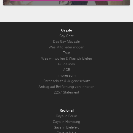
Gay.de
Gay-Chat
Das Gay Magazin
Was Mitglieder mögen
Tour
Was wir wollen
&
Was wir bieten
Guidelines
AGB
Impressum
Datenschutz
&
Jugendschutz
Antrag auf Entfernung von Inhalten
2257 Statement
Regional
Gays in Berlin
Gays in Hamburg
Gays in Bielefeld