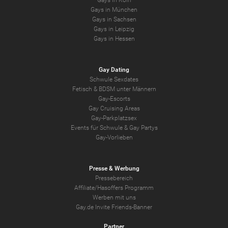
Gays in Köln
Gays in München
Gays in Sachsen
Gays in Leipzig
Gays in Hessen
Gay Dating
Schwule Sexdates
Fetisch & BDSM unter Männern
Gay-Escorts
Gay Cruising Areas
Gay-Parkplatzsex
Events für Schwule & Gay Partys
Gay-Vorlieben
Presse & Werbung
Pressebereich
Affiliate/Hasoffers Programm
Werben mit uns
Gay.de Invite Friends-Banner
Partner