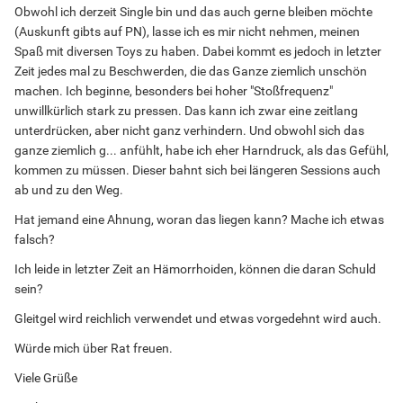
Obwohl ich derzeit Single bin und das auch gerne bleiben möchte
(Auskunft gibts auf PN), lasse ich es mir nicht nehmen, meinen
Spaß mit diversen Toys zu haben. Dabei kommt es jedoch in letzter
Zeit jedes mal zu Beschwerden, die das Ganze ziemlich unschön
machen. Ich beginne, besonders bei hoher "Stoßfrequenz"
unwillkürlich stark zu pressen. Das kann ich zwar eine zeitlang
unterdrücken, aber nicht ganz verhindern. Und obwohl sich das
ganze ziemlich g... anfühlt, habe ich eher Harndruck, als das Gefühl,
kommen zu müssen. Dieser bahnt sich bei längeren Sessions auch
ab und zu den Weg.
Hat jemand eine Ahnung, woran das liegen kann? Mache ich etwas
falsch?
Ich leide in letzter Zeit an Hämorrhoiden, können die daran Schuld
sein?
Gleitgel wird reichlich verwendet und etwas vorgedehnt wird auch.
Würde mich über Rat freuen.
Viele Grüße