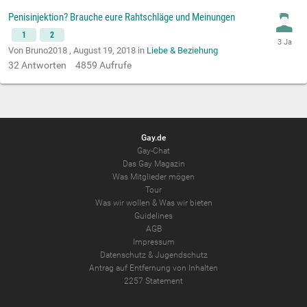
Penisinjektion? Brauche eure Rahtschläge und Meinungen
1
2
Von Bruno2018 ,
August 19, 2018
in
Liebe & Beziehung
32
Antworten
4859
Aufrufe
Gay.de
Gay-Chat
Das Gay Magazin
Was Mitglieder mögen
Tour
Was wir wollen
&
Was wir bieten
Guidelines
AGB
Impressum
Datenschutz
&
Jugendschutz
Antrag auf Entfernung von Inhalten
2257 Statement