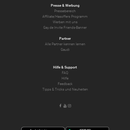
Presse & Werbung
Pressebereich
Affiliate/Hasoffers Programm
Werben mit uns
Gay.de Invite Friends-Banner
Partner
Alle Partner kennen lernen
Gaudi
Hilfe & Support
FAQ
Hilfe
Feedback
Tipps & Tricks und Neuheiten
Facebook
Youtube
Instagram