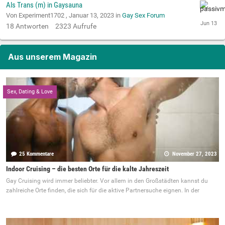
Als Trans (m) in Gaysauna
Von Experiment1702 ,
Januar 13, 2023
in
Gay Sex Forum
18
Antworten
2323
Aufrufe
Aus unserem Magazin
Sex, Dating & Love
25 Kommentare
November 27, 2023
Indoor Cruising – die besten Orte für die kalte Jahreszeit
Gay Cruising wird immer beliebter. Vor allem in den Großstädten kannst du
zahlreiche Orte finden, die sich für die aktive Partnersuche eignen. In der