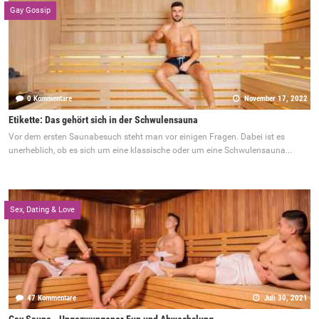
Gay Gossip
0 Kommentare
November 17, 2022
Etikette: Das gehört sich in der Schwulensauna
Vor dem ersten Saunabesuch steht man vor einigen Fragen. Dabei ist es
unerheblich, ob es sich um eine klassische oder um eine Schwulensauna...
Sex, Dating & Love
47 Kommentare
Juli 30, 2021
Gay Sauna - Ungezwungener Fun und Abwechslung