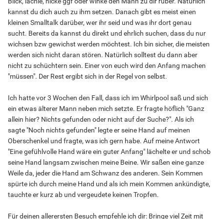
Blick, lächle, nicke ggf oder winke den Mann zu dir rüber. Natürlich
kannst du dich auch zu ihm setzen. Danach gibt es meist einen
kleinen Smalltalk darüber, wer ihr seid und was ihr dort genau
sucht. Bereits da kannst du direkt und ehrlich suchen, dass du nur
wichsen bzw gewichst werden möchtest. Ich bin sicher, die meisten
werden sich nicht daran stören. Natürlich solltest du dann aber
nicht zu schüchtern sein. Einer von euch wird den Anfang machen
"müssen". Der Rest ergibt sich in der Regel von selbst.
Ich hatte vor 3 Wochen den Fall, dass ich im Whirlpool saß und sich
ein etwas älterer Mann neben mich setzte. Er fragte höflich "Ganz
allein hier? Nichts gefunden oder nicht auf der Suche?". Als ich
sagte "Noch nichts gefunden" legte er seine Hand auf meinen
Oberschenkel und fragte, was ich gern habe. Auf meine Antwort
"Eine gefühlvolle Hand wäre ein guter Anfang" lächelte er und schob
seine Hand langsam zwischen meine Beine. Wir saßen eine ganze
Weile da, jeder die Hand am Schwanz des anderen. Sein Kommen
spürte ich durch meine Hand und als ich mein Kommen ankündigte,
tauchte er kurz ab und vergeudete keinen Tropfen.
Für deinen allerersten Besuch empfehle ich dir: Bringe viel Zeit mit