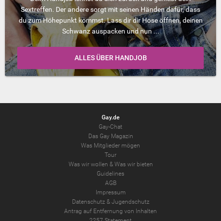
Sextreffen. Der andere sorgt mit seinen Händen dafür, dass
du zum Höhepunkt kommst. Lass dir dir Hose öffnen, deinen
Schwanz auspacken und nun ...
ALLES ÜBER HANDJOB
Gay.de
Gay-Chat
Das Gay Magazin
Was Mitglieder mögen
Tour
Was wir wollen
&
Was wir bieten
Guidelines
AGB
Impressum
Datenschutz
&
Jugendschutz
Antrag auf Entfernung von Inhalten
2257 Statement