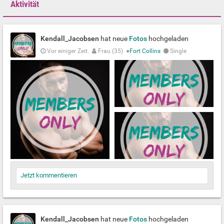
Aktivität
Kendall_Jacobsen
hat neue
Fotos
hochgeladen
Vor einiger Zeit.
Frau (35)
●
Fort Collins
Single
Jetzt kommentieren
Kendall_Jacobsen
hat neue
Fotos
hochgeladen