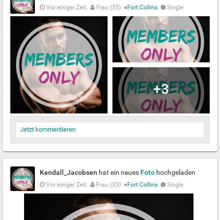
Vor einiger Zeit.
Frau (35)
●
Fort Collins
Single
+3
Jetzt kommentieren
Kendall_Jacobsen
hat ein neues
Foto
hochgeladen
Vor einiger Zeit.
Frau (35)
●
Fort Collins
Single