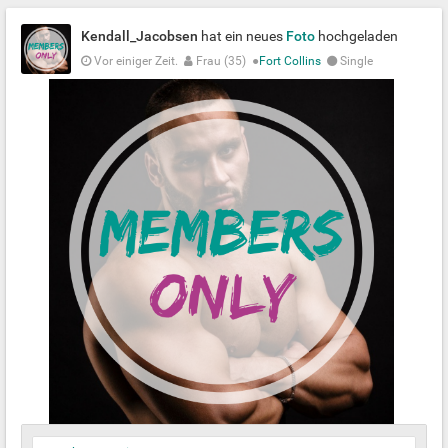
Kendall_Jacobsen
hat ein neues
Foto
hochgeladen
Vor einiger Zeit.
Frau (35)
●
Fort Collins
Single