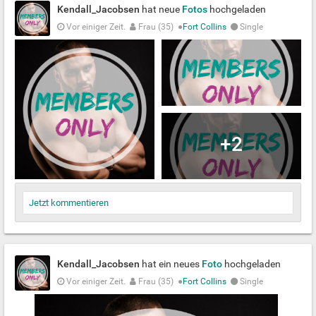
Kendall_Jacobsen
hat neue
Fotos
hochgeladen
Vor einiger Zeit.
Frau (35)
●
Fort Collins
Single
+2
Jetzt kommentieren
Kendall_Jacobsen
hat ein neues
Foto
hochgeladen
Vor einiger Zeit.
Frau (35)
●
Fort Collins
Single