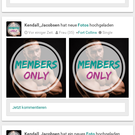
Kendall_Jacobsen
hat neue
Fotos
hochgeladen
Vor einiger Zeit.
Frau (35)
●
Fort Collins
Single
Jetzt kommentieren
Kendall_Jacobsen
hat ein neues
Foto
hochgeladen