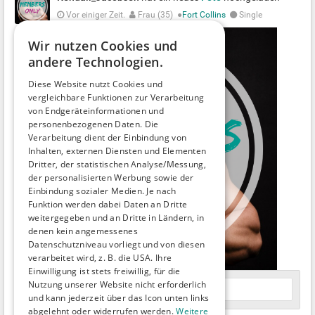
Vor einiger Zeit.
Frau (35)
●
Fort Collins
Single
Wir nutzen Cookies und
andere Technologien.
Diese Website nutzt Cookies und
vergleichbare Funktionen zur Verarbeitung
von Endgeräteinformationen und
personenbezogenen Daten. Die
Verarbeitung dient der Einbindung von
Inhalten, externen Diensten und Elementen
Dritter, der statistischen Analyse/Messung,
der personalisierten Werbung sowie der
Einbindung sozialer Medien. Je nach
Funktion werden dabei Daten an Dritte
weitergegeben und an Dritte in Ländern, in
denen kein angemessenes
Datenschutzniveau vorliegt und von diesen
verarbeitet wird, z. B. die USA. Ihre
Einwilligung ist stets freiwillig, für die
Nutzung unserer Website nicht erforderlich
Jetzt kommentieren
und kann jederzeit über das Icon unten links
abgelehnt oder widerrufen werden.
Weitere