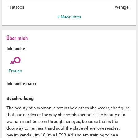
Tattoos
wenige
Mehr Infos
Über mich
Ich suche
Frauen
Ich suche nach
Beschreibung
The beauty of a woman is not in the clothes she wears, the figure
that she carries or the way she combs her hair. The beauty of a
woman must be seen through her eyes, because that is the
doorway to her heart and soul, the place where love resides.
hey im kendall, im 18 i'm a LESBIAN and am training to be a