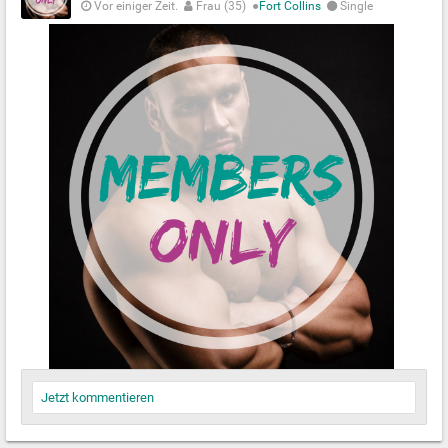
Vor einiger Zeit.
Frau (35)
●
Fort Collins
Single
Jetzt kommentieren