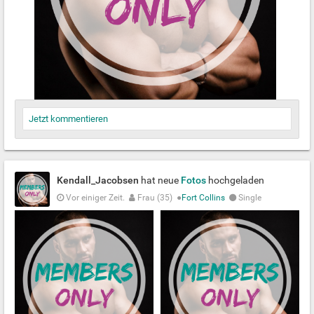
Jetzt kommentieren
Kendall_Jacobsen
hat neue
Fotos
hochgeladen
Vor einiger Zeit.
Frau (35)
●
Fort Collins
Single