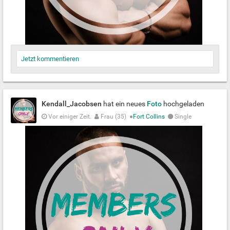
Jetzt kommentieren
Kendall_Jacobsen
hat ein neues
Foto
hochgeladen
Vor einiger Zeit.
Frau (35)
●
Fort Collins
Single