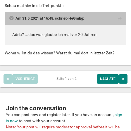
Schau mal hier in die Treffpunkte!
Am 31.5.2021 at 16:48, schrieb HeGmEg:
Adria? ...das war, glaube ich mal vor 20 Jahren
Woher willst du das wissen? Warst du mal dort in letzter Zeit?
Seite 1 von 2
VORHERIGE
NÄCHSTE
Join the conversation
You can post now and register later. If you have an account,
sign
in now
to post with your account.
Note:
Your post will require moderator approval before it will be