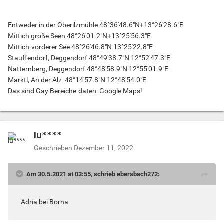
Entweder in der Oberilzmühle 48°36'48.6"N+13°26'28.6"E
Mittich große Seen 48°26'01.2"N+13°25'56.3"E
Mittich-vorderer See 48°26'46.8"N 13°25'22.8"E
Stauffendorf, Deggendorf 48°49'38.7"N 12°52'47.3"E
Natternberg, Deggendorf 48°48'58.9"N 12°55'01.9"E
Marktl, An der Alz 48°14'57.8"N 12°48'54.0"E
Das sind Gay Bereiche-daten: Google Maps!
lu****
Geschrieben
Dezember 11, 2022
Am 30.5.2021 at 03:55, schrieb ebersbach272:
Adria bei Borna