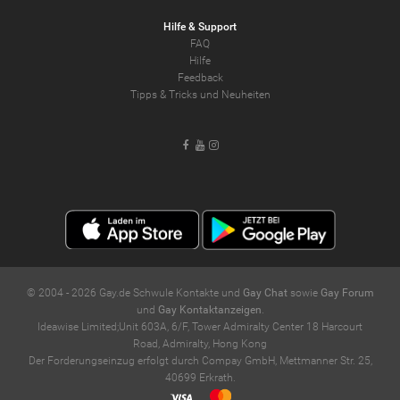
Hilfe & Support
FAQ
Hilfe
Feedback
Tipps & Tricks und Neuheiten
Facebook
Youtube
Instagram
© 2004 -
2026
Gay.de Schwule Kontakte und
Gay Chat
sowie
Gay Forum
und
Gay Kontaktanzeigen
.
Ideawise Limited;Unit 603A, 6/F, Tower Admiralty Center 18 Harcourt
Road, Admiralty, Hong Kong
Der Forderungseinzug erfolgt durch Compay GmbH, Mettmanner Str. 25,
40699 Erkrath.