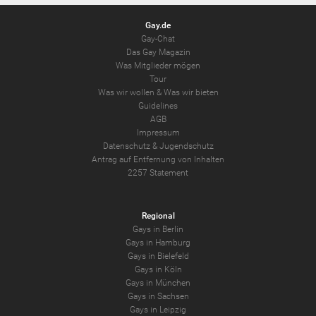
Gay.de
Gay-Chat
Das Gay Magazin
Was Mitglieder mögen
Tour
Was wir wollen
&
Was wir bieten
Guidelines
AGB
Impressum
Datenschutz
&
Jugendschutz
Antrag auf Entfernung von Inhalten
2257 Statement
Regional
Gays in Berlin
Gays in Hamburg
Gays in Bielefeld
Gays in Köln
Gays in München
Gays in Sachsen
Gays in Leipzig