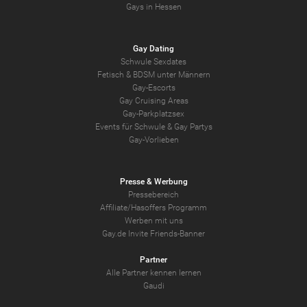
Gays in Hessen
Gay Dating
Schwule Sexdates
Fetisch & BDSM unter Männern
Gay-Escorts
Gay Cruising Areas
Gay-Parkplatzsex
Events für Schwule & Gay Partys
Gay-Vorlieben
Presse & Werbung
Pressebereich
Affiliate/Hasoffers Programm
Werben mit uns
Gay.de Invite Friends-Banner
Partner
Alle Partner kennen lernen
Gaudi