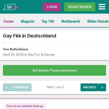
Gay.de
LOGIN
REGISTRIEREN
Forum
Magazin
Top 100
Wettbewerb
Bilder freisch
Gay Fkk in Deutschland
Von Butterblune
April 29, 2018
in
Gay Fun & Games
Auf dieses Thema antworten
Seite 1 von 2
VORHERIGE
NÄCHSTE
Dies ist ein beliebter Beitrag.