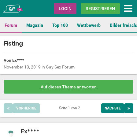
Gay.de
LOGIN
REGISTRIEREN
Forum
Magazin
Top 100
Wettbewerb
Bilder freisch
Fisting
Von Ex****
November 10, 2019
in
Gay Sex Forum
Auf dieses Thema antworten
Seite 1 von 2
VORHERIGE
NÄCHSTE
Ex****