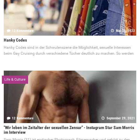
12 Kommentare
Mai 30, 2022
Hanky Codes
Hanky Codes sind in der Schwulenszene die Möglichkeit, sexuelle Interessen
beim Gay Cruising durch verschiedene Tücher deutlich zu machen. So werden
Life & Culture
12 Kommentare
September 29, 2021
"Wir leben im Zeitalter der sexuellen Zensur" - Instagram Star Sam Morris
im Interview
Sam Morris (31) ist erotischer Photograph, Filmemacher und gehört zu den