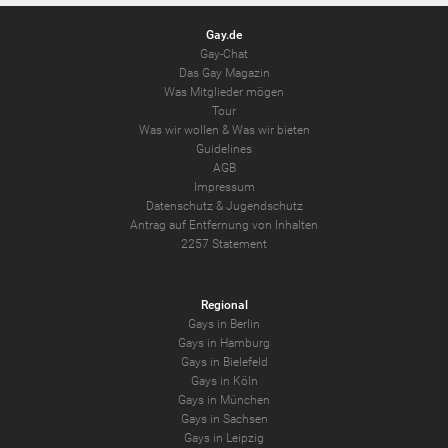
Gay.de
Gay-Chat
Das Gay Magazin
Was Mitglieder mögen
Tour
Was wir wollen
&
Was wir bieten
Guidelines
AGB
Impressum
Datenschutz
&
Jugendschutz
Antrag auf Entfernung von Inhalten
2257 Statement
Regional
Gays in Berlin
Gays in Hamburg
Gays in Bielefeld
Gays in Köln
Gays in München
Gays in Sachsen
Gays in Leipzig