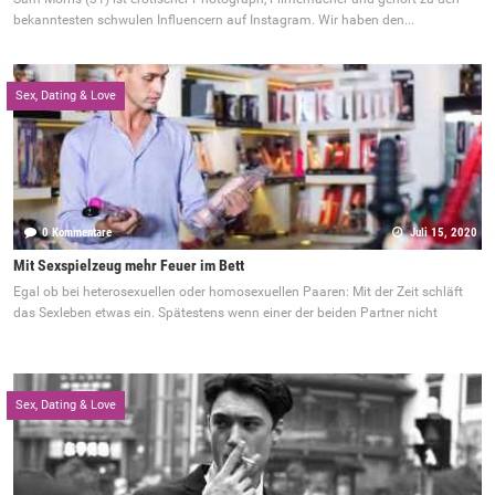
bekanntesten schwulen Influencern auf Instagram. Wir haben den...
Sex, Dating & Love
0 Kommentare
Juli 15, 2020
Mit Sexspielzeug mehr Feuer im Bett
Egal ob bei heterosexuellen oder homosexuellen Paaren: Mit der Zeit schläft
das Sexleben etwas ein. Spätestens wenn einer der beiden Partner nicht
Sex, Dating & Love