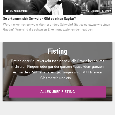
76 Kommentare
Oktober 13, 2019
So erkennen sich Schwule - Gibt es einen Gaydar?
Woran erkennen schwule Männer andere Schwule? Gibt es so etwas wie einen
Gaydar? Was sind die schwulen Erkennungszeichen der heutigen
Fisting
Fisting oder Faustverkehr ist eine sexuelle Praxis bei der mit
mehreren Fingern oder gar der ganzen Faust /dem ganzen
Arm in den Partner anal eingedrungen wird. Mit Hilfe von
Gleitmitteln und ein ...
ALLES ÜBER FISTING