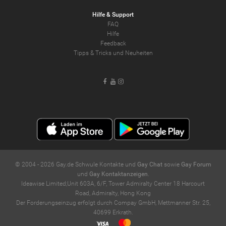
Hilfe & Support
FAQ
Hilfe
Feedback
Tipps & Tricks und Neuheiten
Facebook
Youtube
Instagram
© 2004 -
2026
Gay.de Schwule Kontakte und
Gay Chat
sowie
Gay Forum
und
Gay Kontaktanzeigen
.
Ideawise Limited;Unit 603A, 6/F, Tower Admiralty Center 18 Harcourt
Road, Admiralty, Hong Kong
Der Forderungseinzug erfolgt durch Compay GmbH, Mettmanner Str. 25,
40699 Erkrath.