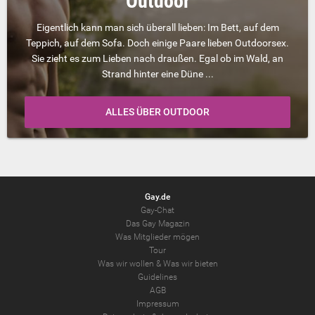
Outdoor
Eigentlich kann man sich überall lieben: Im Bett, auf dem
Teppich, auf dem Sofa. Doch einige Paare lieben Outdoorsex.
Sie zieht es zum Lieben nach draußen. Egal ob im Wald, an
Strand hinter eine Düne ...
ALLES ÜBER OUTDOOR
Gay.de
Gay-Chat
Das Gay Magazin
Was Mitglieder mögen
Tour
Was wir wollen
&
Was wir bieten
Guidelines
AGB
Impressum