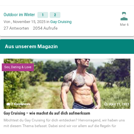
Outdoor im Winter
1
2
Von ,
November 15, 2025
in
Gay Cruising
27
Antworten
2054
Aufrufe
Aus unserem Magazin
Sex, Dating & Love
7 Kommentare
April 11, 2023
Gay Cruising – wie machst du auf dich aufmerksam
Möchtest du Gay Cruising für dich entdecken? Hervorragend, wir haben uns
mit diesem Thema befasst. Dabei sind wir vor allem auf die Regeln für