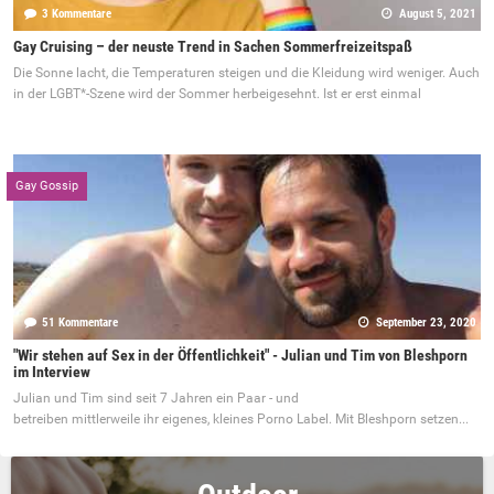
3 Kommentare
August 5, 2021
Gay Cruising – der neuste Trend in Sachen Sommerfreizeitspaß
Die Sonne lacht, die Temperaturen steigen und die Kleidung wird weniger. Auch
in der LGBT*-Szene wird der Sommer herbeigesehnt. Ist er erst einmal
Gay Gossip
51 Kommentare
September 23, 2020
"Wir stehen auf Sex in der Öffentlichkeit" - Julian und Tim von Bleshporn
im Interview
Julian und Tim sind seit 7 Jahren ein Paar - und
betreiben mittlerweile ihr eigenes, kleines Porno Label. Mit Bleshporn setzen...