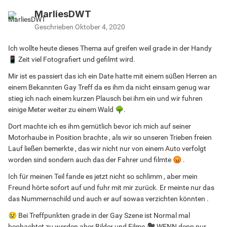
MarliesDWT
Geschrieben
Oktober 4, 2020
Ich wollte heute dieses Thema auf greifen weil grade in der Handy
📱
Zeit viel Fotografiert und gefilmt wird.
Mir ist es passiert das ich ein Date hatte mit einem süßen Herren an
einem Bekannten Gay Treff da es ihm da nicht einsam genug war
stieg ich nach einem kurzen Plausch bei ihm ein und wir fuhren
einige Meter weiter zu einem Wald
🌳
.
Dort machte ich es ihm gemütlich bevor ich mich auf seiner
Motorhaube in Position brachte , als wir so unseren Trieben freien
Lauf ließen bemerkte , das wir nicht nur von einem Auto verfolgt
worden sind sondern auch das der Fahrer und filmte
😡
.
Ich für meinen Teil fande es jetzt nicht so schlimm , aber mein
Freund hörte sofort auf und fuhr mit mir zurück. Er meinte nur das
das Nummernschild und auch er auf sowas verzichten könnten .
😢
Bei Treffpunkten grade in der Gay Szene ist Normal mal
beobachtet zu werden aber Bilder und Filme
🎥
WENN denn nur