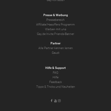
Presse & Werbung
Pressebereich
Affiliate/Hasoffers Programm
Werben mit uns
Gay.de Invite Friends-Banner
Partner
Alle Partner kennen lernen
Gaudi
Hilfe & Support
FAQ
Hilfe
Feedback
Tipps & Tricks und Neuheiten
Facebook
Youtube
Instagram