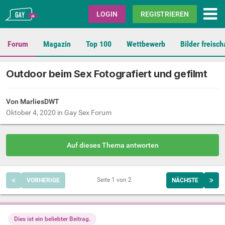
Gay.de
LOGIN
REGISTRIEREN
Forum
Magazin
Top 100
Wettbewerb
Bilder freisch
Outdoor beim Sex Fotografiert und gefilmt
Von MarliesDWT
Oktober 4, 2020
in
Gay Sex Forum
Auf dieses Thema antworten
Seite 1 von 2
VORHERIGE
NÄCHSTE
Dies ist ein beliebter Beitrag.