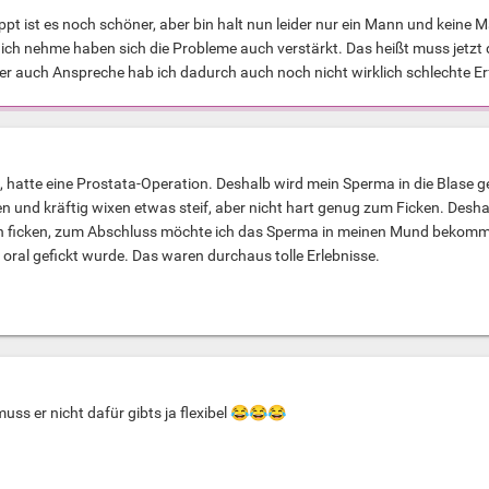
ppt ist es noch schöner, aber bin halt nun leider nur ein Mann und keine 
ch nehme haben sich die Probleme auch verstärkt. Das heißt muss jetzt di
ber auch Anspreche hab ich dadurch auch noch nicht wirklich schlechte 
, hatte eine Prostata-Operation. Deshalb wird mein Sperma in die Blase gel
n und kräftig wixen etwas steif, aber nicht hart genug zum Ficken. Deshal
h ficken, zum Abschluss möchte ich das Sperma in meinen Mund bekommen. I
d oral gefickt wurde. Das waren durchaus tolle Erlebnisse.
uss er nicht dafür gibts ja flexibel
😂
😂
😂