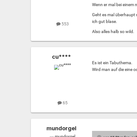
Wenn er mal bei einem n
Geht es mal überhaupt n
ich gut blase.
553
Also alles halb so wild.
cu****
Es ist ein Tabuthema.
Wird man auf die eine o
65
mundorgel