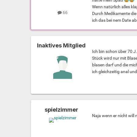
hatte mein Spaß
😂
😂
Wenn natürlich alles kla
66
Durch Medikamente die i
ich das bei nem Date a
Inaktives Mitglied
Ich bin schon über 70 J.
Stück wird nur mit Blase
blasen darf und die mic
ich gleichzeitig anal un
spielzimmer
Naja wenn er nicht will m