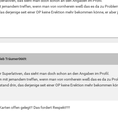
uperlativen, das sieht man doch schon an den Angaben im Profil.
t jemandem treffen, wenn man von vornherein weiß das es da zu Probleme
 das derjenige seit einer OP keine Erektion mehr bekommen könne, er aber
rieb Träumer0669:
ur Superlativen, das sieht man doch schon an den Angaben im Profil.
n mit jemandem treffen, wenn man von vornherein weiß das es da zu Pro
 stand drin, das derjenige seit einer OP keine Erektion mehr bekommen kö
 Karten offen gelegt!! Das fordert Respekt!!!!