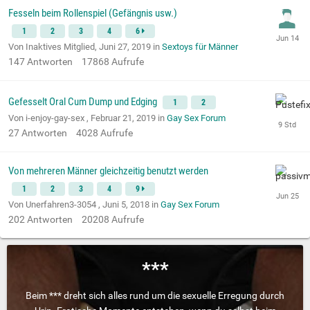
Fesseln beim Rollenspiel (Gefängnis usw.)
1
2
3
4
6
Von Inaktives Mitglied,
Juni 27, 2019
in
Sextoys für Männer
147
Antworten
17868
Aufrufe
Gefesselt Oral Cum Dump und Edging
1
2
Von i-enjoy-gay-sex ,
Februar 21, 2019
in
Gay Sex Forum
27
Antworten
4028
Aufrufe
Von mehreren Männer gleichzeitig benutzt werden
1
2
3
4
9
Von Unerfahren3-3054 ,
Juni 5, 2018
in
Gay Sex Forum
202
Antworten
20208
Aufrufe
***
Beim *** dreht sich alles rund um die sexuelle Erregung durch