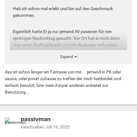
Hab ich schon mal erlebt und bin auf den Geschmack
gekommen.
Eigentlich hatte Er ja nur jemand AV passiven für nen
spritzigen Nachmittag gesucht. Vor Ort hat er mich dann
über einen Stuhl gefesselt und mir die Augen verbunden.
Danach kamen dann seine Kumpels dazu und haben mich
Expand
der Reihe nach gefickt. Das Gefühl dabei, wenn du
ausgeliefert bist und nicht weißt wer und wie viele dich jetzt
das ist schon länger ein Fantasie von mir... jemand in PK oder
ficken is echt unbeschreiblich. War aber auf alle Fälle eine
sauna, oder privat zuhause zu treffen der mich festbindet und
echt geile Erfahrung, auch wenn mein Po hinterher einige
einfach benutzt, bzw mein Körper anderen anbietet zur
Tage Pflege nötig hatte.
Benutzung...
Leider findet man aber kaum jemanden wo man das viell.
regelmäßig machen könnte.
passivman
Geschrieben
Juli 19, 2025