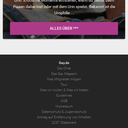
Urin. Erotische Momente entstehen, wenn du selbst beim
Pissen dabei bist oder mit dem Urin spielst. Bekannt ist die
Urophilie ...
ALLES ÜBER ***
Gay.de
Gay-Chat
Das Gay Magazin
Was Mitglieder mögen
Tour
Was wir wollen
&
Was wir bieten
Guidelines
AGB
Impressum
Datenschutz
&
Jugendschutz
Antrag auf Entfernung von Inhalten
2257 Statement