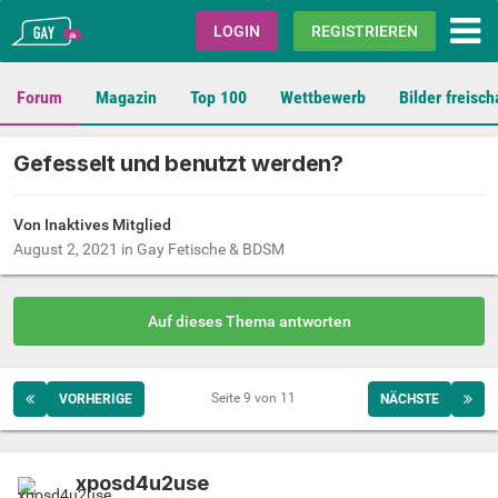
Gay.de
LOGIN
REGISTRIEREN
Forum
Magazin
Top 100
Wettbewerb
Bilder freisch
Gefesselt und benutzt werden?
Von Inaktives Mitglied
August 2, 2021
in
Gay Fetische & BDSM
Auf dieses Thema antworten
Seite 9 von 11
VORHERIGE
NÄCHSTE
xposd4u2use