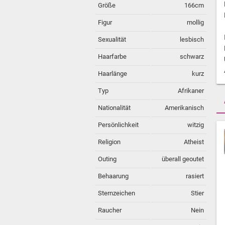
Größe
166cm
Figur
mollig
Sexualität
lesbisch
Haarfarbe
schwarz
Haarlänge
kurz
Typ
Afrikaner
Nationalität
Amerikanisch
Persönlichkeit
witzig
Religion
Atheist
Outing
überall geoutet
Behaarung
rasiert
Sternzeichen
Stier
Raucher
Nein