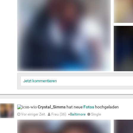
Jetzt kommentieren
Crystal_Simms
hat neue
Fotos
hochgeladen
Vor einiger Zeit.
Frau (36)
●
Baltimore
Single