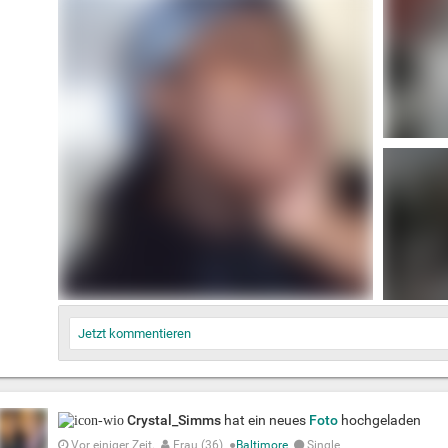
Jetzt kommentieren
Crystal_Simms
hat ein neues
Foto
hochgeladen
Vor einiger Zeit.
Frau (36)
●
Baltimore
Single