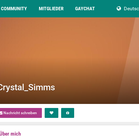
COMMUNITY
MITGLIEDER
GAYCHAT
Deuts
Crystal_Simms
Nachricht schreiben
Über mich