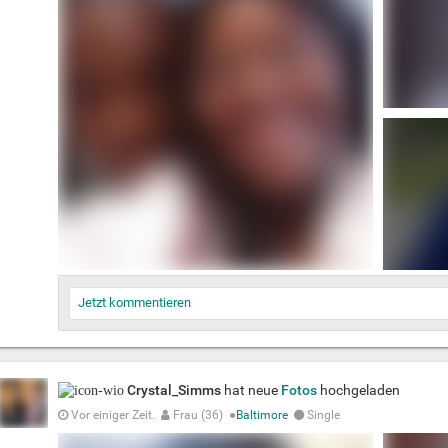
Jetzt kommentieren
Crystal_Simms
hat neue
Fotos
hochgeladen
Vor einiger Zeit.
Frau (36)
●
Baltimore
Single