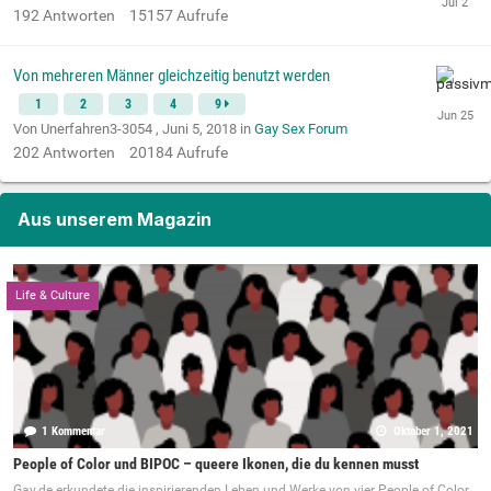
192
Antworten
15157
Aufrufe
Von mehreren Männer gleichzeitig benutzt werden
1
2
3
4
9
Von Unerfahren3-3054 ,
Juni 5, 2018
in
Gay Sex Forum
202
Antworten
20184
Aufrufe
Aus unserem Magazin
Life & Culture
1 Kommentar
Oktober 1, 2021
People of Color und BIPOC – queere Ikonen, die du kennen musst
Gay.de erkundete die inspirierenden Leben und Werke von vier People of Color