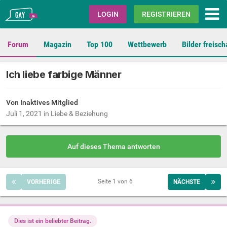
Gay.de
LOGIN
REGISTRIEREN
Forum
Magazin
Top 100
Wettbewerb
Bilder freisch
Ich liebe farbige Männer
Von Inaktives Mitglied
Juli 1, 2021
in
Liebe & Beziehung
Auf dieses Thema antworten
Seite 1 von 6
VORHERIGE
NÄCHSTE
Dies ist ein beliebter Beitrag.