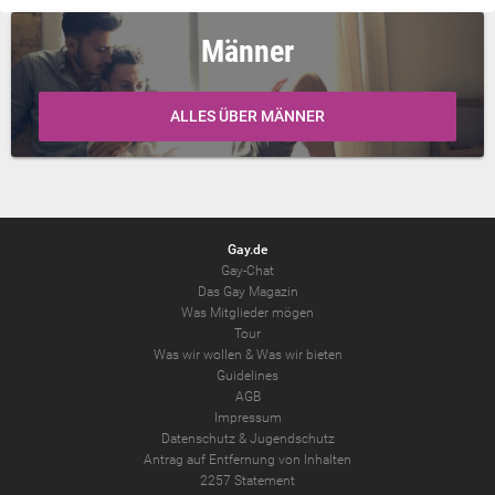
Männer
ALLES ÜBER MÄNNER
Gay.de
Gay-Chat
Das Gay Magazin
Was Mitglieder mögen
Tour
Was wir wollen
&
Was wir bieten
Guidelines
AGB
Impressum
Datenschutz
&
Jugendschutz
Antrag auf Entfernung von Inhalten
2257 Statement