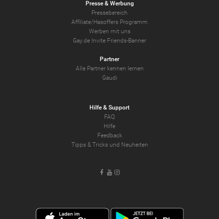
Presse & Werbung
Pressebereich
Affiliate/Hasoffers Programm
Werben mit uns
Gay.de Invite Friends-Banner
Partner
Alle Partner kennen lernen
Gaudi
Hilfe & Support
FAQ
Hilfe
Feedback
Tipps & Tricks und Neuheiten
Facebook
Youtube
Instagram