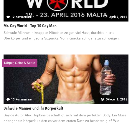
12 Kommentare
April 7, 2016
Mr. Gay World - Top 10 Gay Men
Schwule Männer in knappen Höschen zeigen viel Haut, durchtrainierte
Oberkörper und eingeölte Sixpacks. Vom Knackarsch ganz zu schweigen...
Körper, Geist & Seele
13 Kommentare
Oktober 1, 2015
Schwule Männer und ihr Körperkult
Gay.de Autor Alex Hopkins beschäftigt sich mit dem perfekten Body. Ein Muss
oder gar ein Körperkult, den es vor dem ersten Date zu beachten gilt? Wie