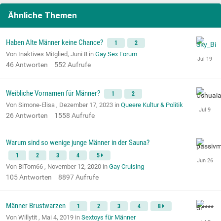
Ähnliche Themen
Haben Alte Männer keine Chance?
1
2
Von Inaktives Mitglied,
Juni 8
in
Gay Sex Forum
46
Antworten
552
Aufrufe
Weibliche Vornamen für Männer?
1
2
Von Simone-Elisa ,
Dezember 17, 2023
in
Queere Kultur & Politik
26
Antworten
1558
Aufrufe
Warum sind so wenige junge Männer in der Sauna?
1
2
3
4
5
Von BiTom66 ,
November 12, 2020
in
Gay Cruising
105
Antworten
8897
Aufrufe
Männer Brustwarzen
1
2
3
4
8
Von Willytit ,
Mai 4, 2019
in
Sextoys für Männer