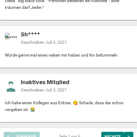
Diese "big black cock " -Filmchen bedienen ein Klischee - aber
träumen darf Jeder !
Sh****
Geschrieben
Juli 3, 2021
Würde gerne mal einen neben mir haben und ihn befummeln
Inaktives Mitglied
Geschrieben
Juli 3, 2021
Ich habe einen Kollegen aus Eritrea.
😋
Schade, dass der schon
vergeben ist.
😭
Seite 1 von 6
VORHERIGE
NÄCHSTE