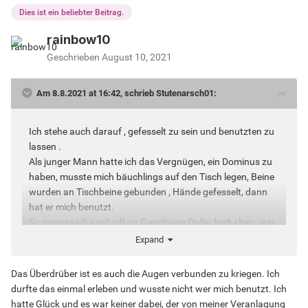
Dies ist ein beliebter Beitrag.
rainbow10
Geschrieben
August 10, 2021
Am 8.8.2021 at 16:42, schrieb Stutenarsch01:
Ich stehe auch darauf , gefesselt zu sein und benutzten zu
lassen .
Als junger Mann hatte ich das Vergnügen, ein Dominus zu
haben, musste mich bäuchlings auf den Tisch legen, Beine
wurden an Tischbeine gebunden , Hände gefesselt, dann
hat er mich benutzt.
So musste ich auch oft zu Gangbang Opfer herhalten, war
aber super, wenn sich mehere an mir vergangen haben.
Expand
Das Überdrüber ist es auch die Augen verbunden zu kriegen. Ich
durfte das einmal erleben und wusste nicht wer mich benutzt. Ich
hatte Glück und es war keiner dabei, der von meiner Veranlagung