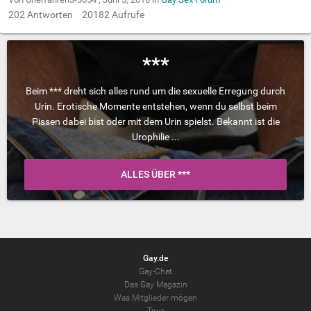
202
Antworten
20182
Aufrufe
***
Beim *** dreht sich alles rund um die sexuelle Erregung durch
Urin. Erotische Momente entstehen, wenn du selbst beim
Pissen dabei bist oder mit dem Urin spielst. Bekannt ist die
Urophilie ...
ALLES ÜBER ***
Gay.de
Gay-Chat
Das Gay Magazin
Was Mitglieder mögen