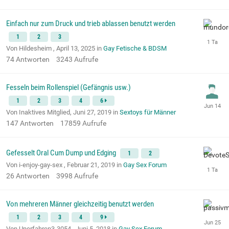
Einfach nur zum Druck und trieb ablassen benutzt werden
1
2
3
Von Hildesheim ,
April 13, 2025
in
Gay Fetische & BDSM
74
Antworten
3243
Aufrufe
Fesseln beim Rollenspiel (Gefängnis usw.)
1
2
3
4
6
Von Inaktives Mitglied,
Juni 27, 2019
in
Sextoys für Männer
147
Antworten
17859
Aufrufe
Gefesselt Oral Cum Dump und Edging
1
2
Von i-enjoy-gay-sex ,
Februar 21, 2019
in
Gay Sex Forum
26
Antworten
3998
Aufrufe
Von mehreren Männer gleichzeitig benutzt werden
1
2
3
4
9
Von Unerfahren3-3054 ,
Juni 5, 2018
in
Gay Sex Forum