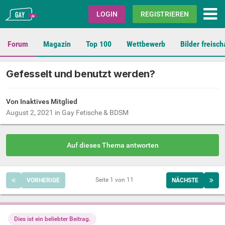
Gay.de
LOGIN
REGISTRIEREN
Forum
Magazin
Top 100
Wettbewerb
Bilder freisch
Gefesselt und benutzt werden?
Von Inaktives Mitglied
August 2, 2021
in
Gay Fetische & BDSM
Auf dieses Thema antworten
Seite 1 von 11
VORHERIGE
NÄCHSTE
Dies ist ein beliebter Beitrag.