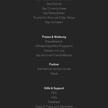
Gay-Escorts
Gay Cruising Areas
Gay-Parkplatzsex
Events für Schwule & Gay Partys
Gay-Vorlieben
Presse & Werbung
Pressebereich
Affiliate/Hasoffers Programm
Werben mit uns
Gay.de Invite Friends-Banner
Partner
Alle Partner kennen lernen
Gaudi
Hilfe & Support
FAQ
Hilfe
Feedback
Tipps & Tricks und Neuheiten