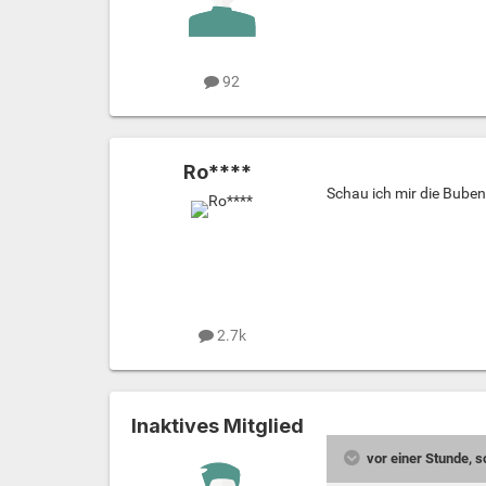
92
Ro****
Schau ich mir die Buben
2.7k
Inaktives Mitglied
vor einer Stunde, 