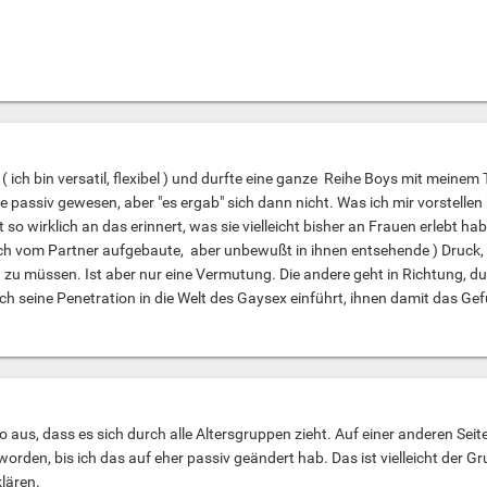
n ( ich bin versatil, flexibel ) und durfte eine ganze Reihe Boys mit mein
 passiv gewesen, aber "es ergab" sich dann nicht. Was ich mir vorstellen 
t so wirklich an das erinnert, was sie vielleicht bisher an Frauen erlebt
tlich vom Partner aufgebaute, aber unbewußt in ihnen entsehende ) Druck,
zu müssen. Ist aber nur eine Vermutung. Die andere geht in Richtung, 
ch seine Penetration in die Welt des Gaysex einführt, ihnen damit das Gefü
o aus, dass es sich durch alle Altersgruppen zieht. Auf einer anderen Sei
orden, bis ich das auf eher passiv geändert hab. Das ist vielleicht der G
lären.