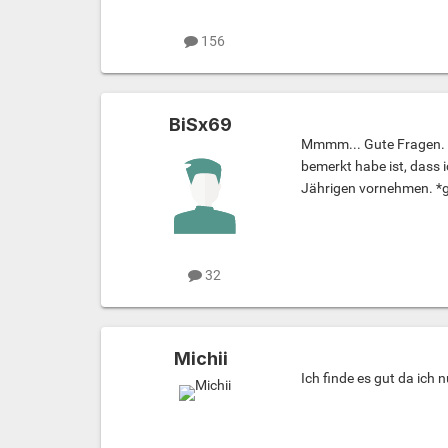
156
BiSx69
Mmmm... Gute Fragen. Ich
bemerkt habe ist, dass 
Jährigen vornehmen. *
32
Michii
Ich finde es gut da ich 