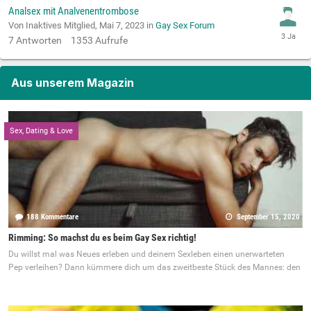
Analsex mit Analvenentrombose
Von Inaktives Mitglied,
Mai 7, 2023
in
Gay Sex Forum
7
Antworten
1353
Aufrufe
Aus unserem Magazin
Sex, Dating & Love
188 Kommentare
September 15, 2020
Rimming: So machst du es beim Gay Sex richtig!
Du willst mal was Neues erleben und deinem Sexleben einen unerwarteten
Pep verleihen? Dann kümmere dich um das zweitbeste Stück des Mannes: den