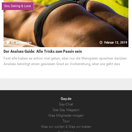
Sex, Dating & Love
82 Kommentare
Februar 12, 2019
Der Analsex Guide: Alle Tricks zum Passiv sein
Fast alle haben es schon mal getan, aber nur die Wenigsten sprechen darüber:
Analsex benötigt einen gewissen Grad an Vorbereitung, aber wie geht das
Gay.de
Gay-Chat
Das Gay Magazin
Was Mitglieder mögen
Tour
Was wir wollen
&
Was wir bieten