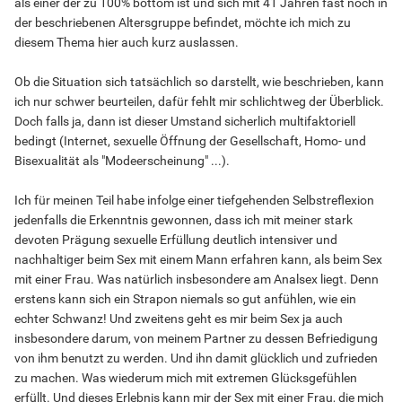
als einer der zu 100% bottom ist und sich mit 41 Jahren fast noch in
der beschriebenen Altersgruppe befindet, möchte ich mich zu
diesem Thema hier auch kurz auslassen.
Ob die Situation sich tatsächlich so darstellt, wie beschrieben, kann
ich nur schwer beurteilen, dafür fehlt mir schlichtweg der Überblick.
Doch falls ja, dann ist dieser Umstand sicherlich multifaktoriell
bedingt (Internet, sexuelle Öffnung der Gesellschaft, Homo- und
Bisexualität als "Modeerscheinung" ...).
Ich für meinen Teil habe infolge einer tiefgehenden Selbstreflexion
jedenfalls die Erkenntnis gewonnen, dass ich mit meiner stark
devoten Prägung sexuelle Erfüllung deutlich intensiver und
nachhaltiger beim Sex mit einem Mann erfahren kann, als beim Sex
mit einer Frau. Was natürlich insbesondere am Analsex liegt. Denn
erstens kann sich ein Strapon niemals so gut anfühlen, wie ein
echter Schwanz! Und zweitens geht es mir beim Sex ja auch
insbesondere darum, von meinem Partner zu dessen Befriedigung
von ihm benutzt zu werden. Und ihn damit glücklich und zufrieden
zu machen. Was wiederum mich mit extremen Glücksgefühlen
erfüllt. Und dieses Erlebnis kann mir der Sex mit einer Frau, die mich