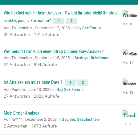
Wie flexibel seit ihr beim Analsex - Swicht ihr oder bleibt ihr stets
in aktiv/passiv-Formation?
1
2
Von TV-Jennifer ,
September 17, 2025
in
Gay Sex Forum
32
Antworten
1015
Aufrufe
Wer benutzt von euch einen Strap On beim Gay-Analsex?
Von TV-Jennifer ,
September 15, 2025
in
Sextoys für Männer
24
Antworten
934
Aufrufe
Ist Analsex ein muss beim Date ?
1
2
Von Pustefix ,
Juni 13, 2025
in
Gay Sex Forum
27
Antworten
2028
Aufrufe
Mein Erster Analsex
Von Ni**** ,
Dezember 2, 2023
in
Gay Sex Geschichten
2
Antworten
1673
Aufrufe