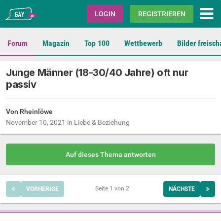
Gay.de
LOGIN
REGISTRIEREN
Forum
Magazin
Top 100
Wettbewerb
Bilder freisch
Junge Männer (18-30/40 Jahre) oft nur
passiv
Von Rheinlöwe
November 10, 2021
in
Liebe & Beziehung
Auf dieses Thema antworten
Seite 1 von 2
VORHERIGE
NÄCHSTE