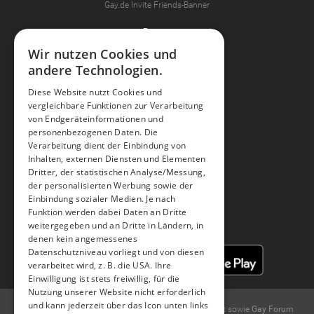
Gay.de Invite Friends-Banner
Partner
Alle Partner kennen lernen
Wir nutzen Cookies und
Gaudi
andere Technologien.
Diese Website nutzt Cookies und
Hilfe & Support
vergleichbare Funktionen zur Verarbeitung
FAQ
von Endgeräteinformationen und
Hilfe
personenbezogenen Daten. Die
Feedback
Verarbeitung dient der Einbindung von
Tipps & Tricks und Neuheiten
Inhalten, externen Diensten und Elementen
Dritter, der statistischen Analyse/Messung,
der personalisierten Werbung sowie der
Facebook
Youtube
Instagram
Einbindung sozialer Medien. Je nach
Funktion werden dabei Daten an Dritte
weitergegeben und an Dritte in Ländern, in
denen kein angemessenes
Datenschutzniveau vorliegt und von diesen
verarbeitet wird, z. B. die USA. Ihre
Einwilligung ist stets freiwillig, für die
Nutzung unserer Website nicht erforderlich
und kann jederzeit über das Icon unten links
© 2004 -
2026
Gay.de Schwule Kontakte und
Gay Chat
sowie
Gay Forum