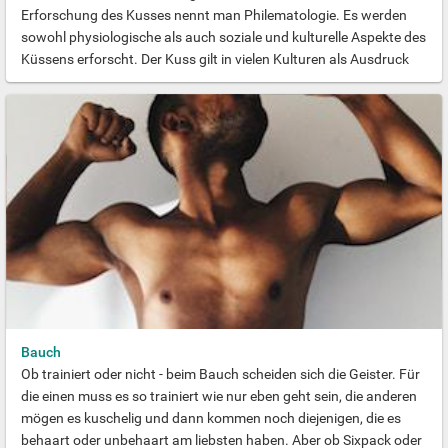
Erforschung des Kusses nennt man Philematologie. Es werden
sowohl physiologische als auch soziale und kulturelle Aspekte des
Küssens erforscht. Der Kuss gilt in vielen Kulturen als Ausdruck
von Liebe, Freundschaft und Ehrerbietung. Die Bedeutung des
Kusses, insbesondere des in der Öffentlichkeit entbotenen
Kusses, ist jedoch kulturell unterschiedlich. In der westlichen
Kultur ist der Kuss meist Ausdruck von Liebe und Zuneigung;
häufig auch als Bestandteil sexueller Betätigung.
Bauch
Ob trainiert oder nicht - beim Bauch scheiden sich die Geister. Für
die einen muss es so trainiert wie nur eben geht sein, die anderen
mögen es kuschelig und dann kommen noch diejenigen, die es
behaart oder unbehaart am liebsten haben. Aber ob Sixpack oder