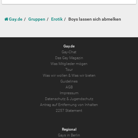
Gay.de
Gruppen
Erotik
Boys lassen sich abmelken
Gay.de
Gay-Chat
Das Gay Magazin
Was Mitglieder mögen
Tour
Was wir wollen
&
Was wir bieten
Guidelines
AGB
Impressum
Datenschutz
&
Jugendschutz
Antrag auf Entfernung von Inhalten
2257 Statement
Regional
Gays in Berlin