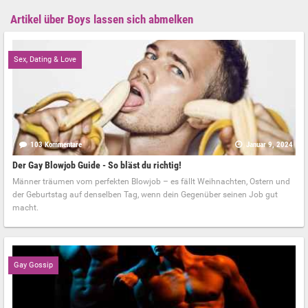
Artikel über Boys lassen sich abmelken
Sex, Dating & Love
103 Kommentare
Januar 9, 2024
Der Gay Blowjob Guide - So bläst du richtig!
Männer träumen vom perfekten Blowjob – es fällt Weihnachten, Ostern und
der Geburtstag auf denselben Tag, wenn dein Gegenüber seinen Job gut
macht.
Gay Gossip