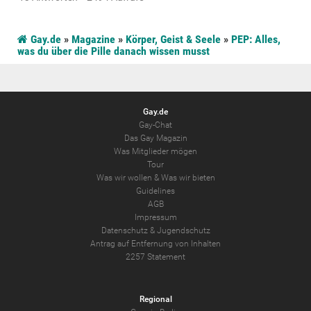
Gay.de
»
Magazine
»
Körper, Geist & Seele
»
PEP: Alles,
was du über die Pille danach wissen musst
Gay.de
Gay-Chat
Das Gay Magazin
Was Mitglieder mögen
Tour
Was wir wollen
&
Was wir bieten
Guidelines
AGB
Impressum
Datenschutz
&
Jugendschutz
Antrag auf Entfernung von Inhalten
2257 Statement
Regional