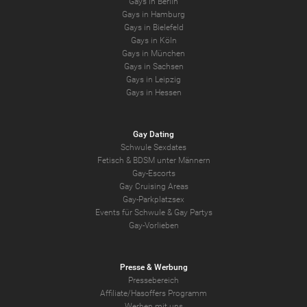
Gays in Berlin
Gays in Hamburg
Gays in Bielefeld
Gays in Köln
Gays in München
Gays in Sachsen
Gays in Leipzig
Gays in Hessen
Gay Dating
Schwule Sexdates
Fetisch & BDSM unter Männern
Gay-Escorts
Gay Cruising Areas
Gay-Parkplatzsex
Events für Schwule & Gay Partys
Gay-Vorlieben
Presse & Werbung
Pressebereich
Affiliate/Hasoffers Programm
Werben mit uns