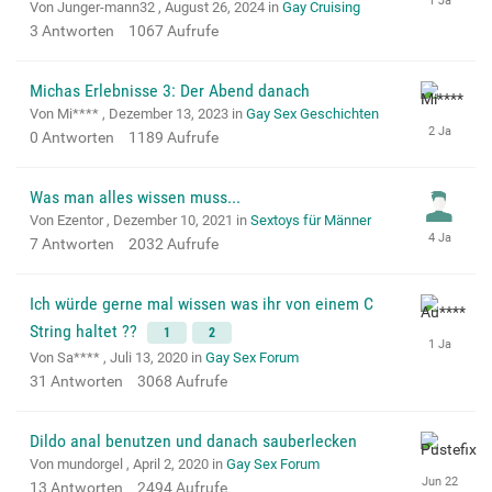
Von Junger-mann32 ,
August 26, 2024
in
Gay Cruising
3
Antworten
1067
Aufrufe
Michas Erlebnisse 3: Der Abend danach
Von Mi**** ,
Dezember 13, 2023
in
Gay Sex Geschichten
0
Antworten
1189
Aufrufe
Was man alles wissen muss...
Von Ezentor ,
Dezember 10, 2021
in
Sextoys für Männer
7
Antworten
2032
Aufrufe
Ich würde gerne mal wissen was ihr von einem C
String haltet ??
1
2
Von Sa**** ,
Juli 13, 2020
in
Gay Sex Forum
31
Antworten
3068
Aufrufe
Dildo anal benutzen und danach sauberlecken
Von mundorgel ,
April 2, 2020
in
Gay Sex Forum
13
Antworten
2494
Aufrufe