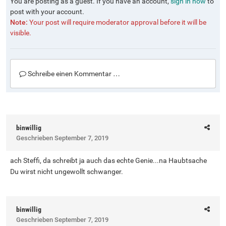
You are posting as a guest. If you have an account,
sign in now
to
post with your account.
Note:
Your post will require moderator approval before it will be
visible.
Schreibe einen Kommentar …
binwillig
Geschrieben
September 7, 2019
ach Steffi, da schreibt ja auch das echte Genie...na Haubtsache
Du wirst nicht ungewollt schwanger.
binwillig
Geschrieben
September 7, 2019