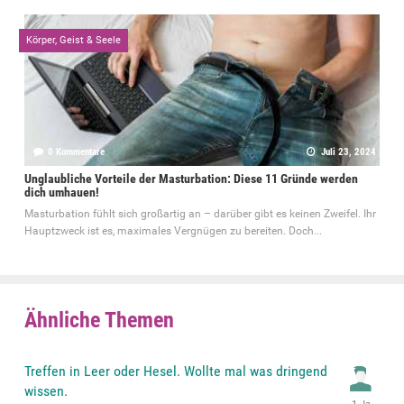
Körper, Geist & Seele
0 Kommentare
Juli 23, 2024
Unglaubliche Vorteile der Masturbation: Diese 11 Gründe werden
dich umhauen!
Masturbation fühlt sich großartig an – darüber gibt es keinen Zweifel. Ihr
Hauptzweck ist es, maximales Vergnügen zu bereiten. Doch...
Ähnliche Themen
Treffen in Leer oder Hesel. Wollte mal was dringend
wissen.