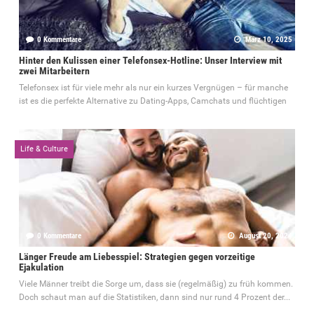
0 Kommentare
März 10, 2025
Hinter den Kulissen einer Telefonsex-Hotline: Unser Interview mit
zwei Mitarbeitern
Telefonsex ist für viele mehr als nur ein kurzes Vergnügen – für manche
ist es die perfekte Alternative zu Dating-Apps, Camchats und flüchtigen
Life & Culture
0 Kommentare
August 20, 2024
Länger Freude am Liebesspiel: Strategien gegen vorzeitige
Ejakulation
Viele Männer treibt die Sorge um, dass sie (regelmäßig) zu früh kommen.
Doch schaut man auf die Statistiken, dann sind nur rund 4 Prozent der...