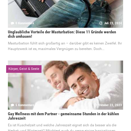
0 Kommentare
Juli 23, 2024
Unglaubliche Vorteile der Masturbation: Diese 11 Gründe werden
dich umhauen!
Masturbation fühlt sich großartig an – darüber gibt es keinen Zweifel. Ihr
Hauptzweck ist es, maximales Vergnügen zu bereiten. Doch...
Körper, Geist & Seele
5 Kommentare
Oktober 23, 2023
Gay Wellness mit dem Partner - gemeinsame Stunden in der kühlen
Jahreszeit
Es ist Kuschelzeit und welche Jahreszeit eignet sich da besser als die
Herbst- und Winterzeit? Möchtest auch du gerne einige Inspirationen...