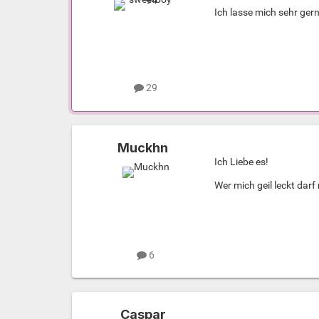
Ich lasse mich sehr gern
29
Muckhn
Ich Liebe es!
Wer mich geil leckt darf
6
Caspar