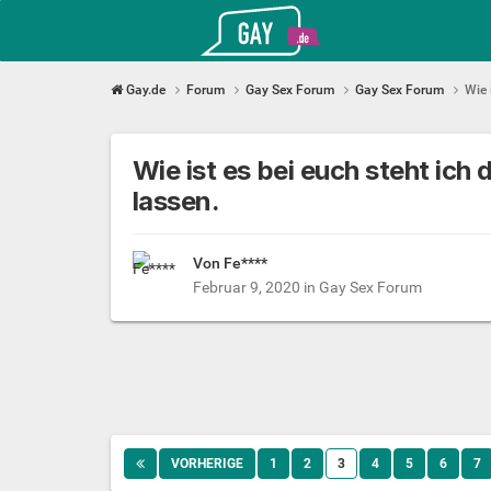
Gay.de
Gay.de
Forum
Gay Sex Forum
Gay Sex Forum
Wie 
Wie ist es bei euch steht ich
lassen.
Von Fe****
Februar 9, 2020
in
Gay Sex Forum
VORHERIGE
1
2
3
4
5
6
7