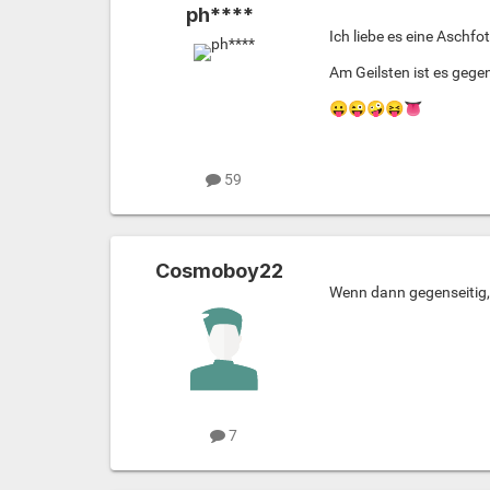
ph****
Ich liebe es eine Aschfo
Am Geilsten ist es gegen
😛
😜
🤪
😝
👅
59
Cosmoboy22
Wenn dann gegenseitig,
7