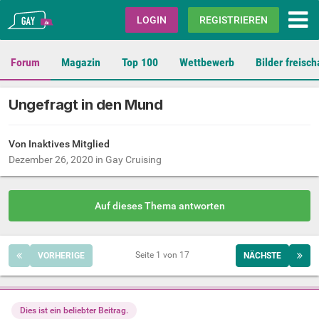
Gay.de
LOGIN
REGISTRIEREN
Forum
Magazin
Top 100
Wettbewerb
Bilder freisch
Ungefragt in den Mund
Von Inaktives Mitglied
Dezember 26, 2020
in
Gay Cruising
Auf dieses Thema antworten
Seite 1 von 17
VORHERIGE
NÄCHSTE
Dies ist ein beliebter Beitrag.