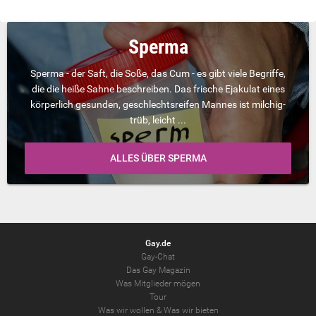
Sperma
Sperma - der Saft, die Soße, das Cum - es gibt viele Begriffe,
die die heiße Sahne beschreiben. Das frische Ejakulat eines
körperlich gesunden, geschlechtsreifen Mannes ist milchig-
trüb, leicht ...
ALLES ÜBER SPERMA
Gay.de
Gay-Chat
Das Gay Magazin
Was Mitglieder mögen
Tour
Was wir wollen
&
Was wir bieten