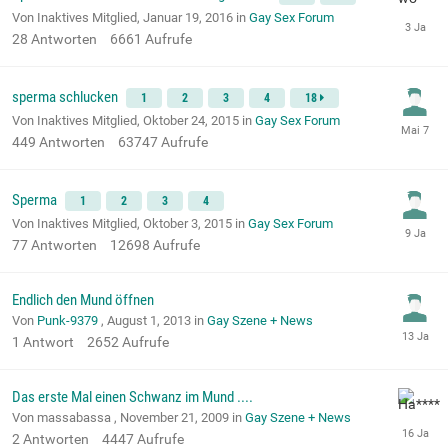
Von Inaktives Mitglied,
Januar 19, 2016
in
Gay Sex Forum
28
Antworten
6661
Aufrufe
sperma schlucken
1
2
3
4
18
Von Inaktives Mitglied,
Oktober 24, 2015
in
Gay Sex Forum
449
Antworten
63747
Aufrufe
Sperma
1
2
3
4
Von Inaktives Mitglied,
Oktober 3, 2015
in
Gay Sex Forum
77
Antworten
12698
Aufrufe
Endlich den Mund öffnen
Von
Punk-9379
,
August 1, 2013
in
Gay Szene + News
1
Antwort
2652
Aufrufe
Das erste Mal einen Schwanz im Mund ....
Von massabassa ,
November 21, 2009
in
Gay Szene + News
2
Antworten
4447
Aufrufe