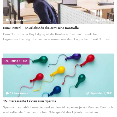
27 Kommentare
April 20, 2022
Cum Control – so erlebst du die erotische Kontrolle
Cum Control oder Gay Edging ist die Kontrolle über den männlichen
Orgasmus. Die Begrifflichkeiten kommen aus dem Englischen – mit Cum ist...
Sex, Dating & Love
31 Kommentare
September 1, 2021
15 interessante Fakten zum Sperma
Sperma – es gehört zum Sex und zu dem Alltag eines jeden Mannes. Dennoch
wird selten darüber gesprochen. Oder gehört das Ejakulat zu deinen