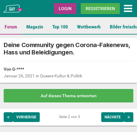
Gay.de
LOGIN
REGISTRIEREN
Forum
Magazin
Top 100
Wettbewerb
Bilder freisch
Deine Community gegen Corona-Fakenews,
Hass und Beleidigungen.
Von G-****
Januar 26, 2021
in
Queere Kultur & Politik
Auf dieses Thema antworten
Seite 2 von 5
VORHERIGE
NÄCHSTE