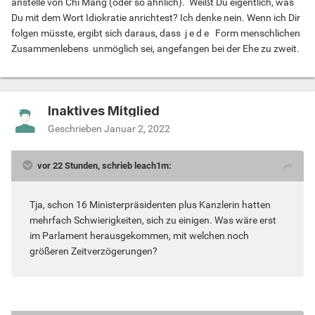
anstelle von Chi Mang (oder so ähnlich). Weißt Du eigentlich, was
Du mit dem Wort Idiokratie anrichtest? Ich denke nein. Wenn ich Dir
folgen müsste, ergibt sich daraus, dass j e d e Form menschlichen
Zusammenlebens unmöglich sei, angefangen bei der Ehe zu zweit.
Inaktives Mitglied
Geschrieben
Januar 2, 2022
vor 22 Stunden, schrieb leach1m:
Tja, schon 16 Ministerpräsidenten plus Kanzlerin hatten
mehrfach Schwierigkeiten, sich zu einigen. Was wäre erst
im Parlament herausgekommen, mit welchen noch
größeren Zeitverzögerungen?