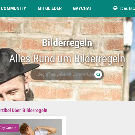
COMMUNITY
MITGLIEDER
GAYCHAT
Deuts
Bilderregeln
Alles Rund um Bilderregeln
rtikel über Bilderregeln
Gay Gossip