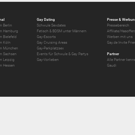
nal
Gay Dating
Presse & Werbun
n Berlin
Schwule Sexdates
Pressebereich
in Hamburg
Fetisch & BDSM unter Männern
Affiliate/Hasoff
n Bielefeld
Gay-Escorts
Werben mit uns
in Köln
Gay Cruising Areas
Gay.de Invite Fri
in München
Gay-Parkplatzsex
in Sachsen
Events für Schwule & Gay Partys
Partner
n Leipzig
Gay-Vorlieben
Alle Partner kenn
in Hessen
Gaudi
 -
2026
Gay.de Schwule Kontakte und
Gay Chat
sowie
Gay Forum
und
Gay Kontakta
se Limited;Unit 603A, 6/F, Tower Admiralty Center 18 Harcourt Road, Admiralty, Ho