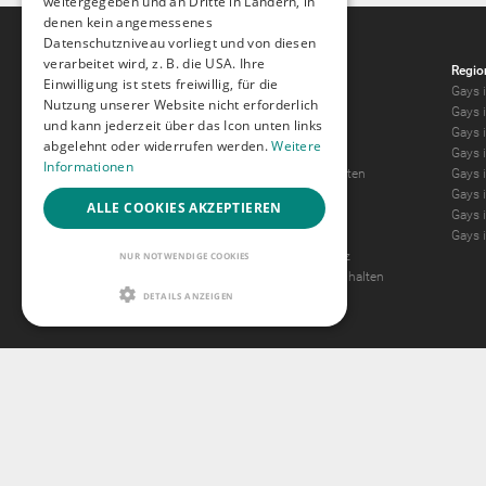
weitergegeben und an Dritte in Ländern, in
denen kein angemessenes
Datenschutzniveau vorliegt und von diesen
verarbeitet wird, z. B. die USA. Ihre
Gay.de
Regio
Einwilligung ist stets freiwillig, für die
Gay-Chat
Gays i
Nutzung unserer Website nicht erforderlich
Das Gay Magazin
Gays 
und kann jederzeit über das Icon unten links
Was Mitglieder mögen
Gays i
abgelehnt oder widerrufen werden.
Weitere
Tour
Gays 
Informationen
Was wir wollen
&
Was wir bieten
Gays 
Guidelines
Gays 
ALLE COOKIES AKZEPTIEREN
AGB
Gays i
Impressum
Gays 
Datenschutz
&
Jugendschutz
NUR NOTWENDIGE COOKIES
Antrag auf Entfernung von Inhalten
DETAILS ANZEIGEN
2257 Statement
© 2004
Ideawi