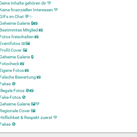
Deine Inhalte gehören dir 💚
Keine finanziellen Interessen 💚
GIFs im Chat 💬✨
Geheime Galerie 🔒📸
Bestimmtes Mitglied 📸
Fotos freischalten 📸
Eventfotos 📅🖼️
Profil-Cover 🖼️
Geheime Galerie 🔒
Fotocheck 📸
Eigene Fotos 📸
Falsche Bewertung 📸
Fakes 🚫
Illegale Fotos 🚫📸
Fake-Fotos 🚫
Geheime Galerie 🖼️💚
Regionale Cover 🖼️
Höflichkeit & Respekt zuerst 💚
Fakes 🚫