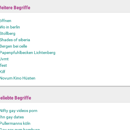
eitere Begriffe
öffnen
Wo in berlin
Stollberg
Shades of siberia
Bergen bei celle
Papenpfuhlbecken Lichtenberg
Jvmt
Test
Kilf
Novum Kino Hüsten
eliebte Begriffe
Nifty gay videos porn
Ihn gay dates
Pullermanns köln
Gay sex gym hamburg