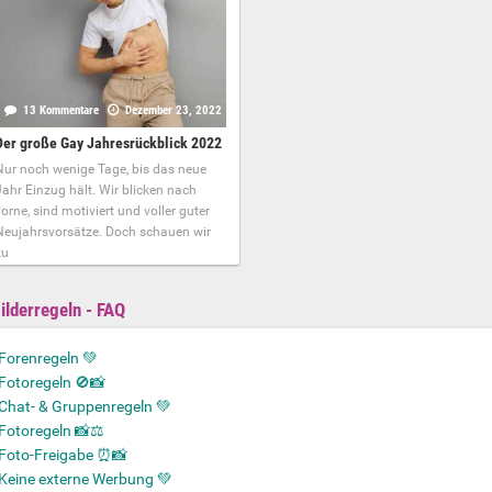
13 Kommentare
Dezember 23, 2022
Der große Gay Jahresrückblick 2022
Nur noch wenige Tage, bis das neue
ahr Einzug hält. Wir blicken nach
orne, sind motiviert und voller guter
Neujahrsvorsätze. Doch schauen wir
zu
ilderregeln - FAQ
Forenregeln 💚
Fotoregeln 🚫📸
Chat- & Gruppenregeln 💚
Fotoregeln 📸⚖️
Foto-Freigabe ⏰📸
Keine externe Werbung 💚