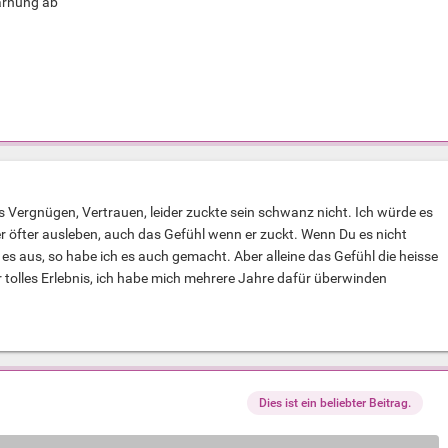
arnung ab
as Vergnügen, Vertrauen, leider zuckte sein schwanz nicht. Ich würde es
r öfter ausleben, auch das Gefühl wenn er zuckt. Wenn Du es nicht
 es aus, so habe ich es auch gemacht. Aber alleine das Gefühl die heisse
r tolles Erlebnis, ich habe mich mehrere Jahre dafür überwinden
Dies ist ein beliebter Beitrag.