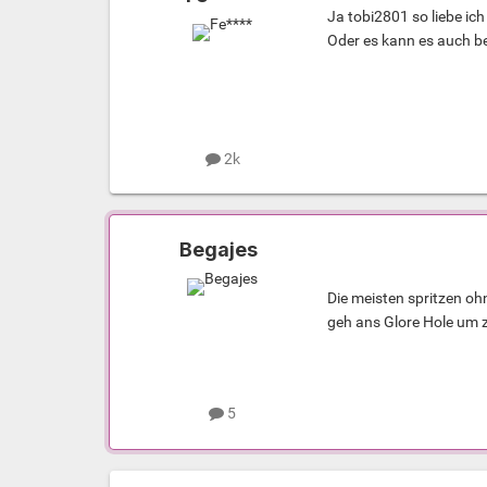
Ja tobi2801 so liebe ic
Oder es kann es auch b
2k
Begajes
Die meisten spritzen oh
geh ans Glore Hole um 
5