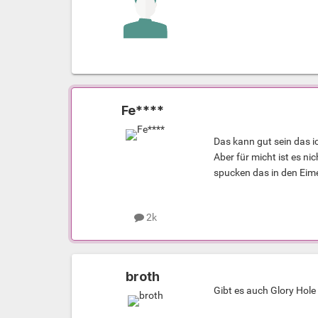
Fe****
Das kann gut sein das 
Aber für micht ist es n
spucken das in den Eime
2k
broth
Gibt es auch Glory Ho