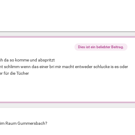
Dies ist ein beliebter Beitrag.
ich da so komme und abspritzt
icht schlimm wenn das einer bri mir macht entweder schlucke is es oder
r für die Tücher
le im Raum Gummersbach?