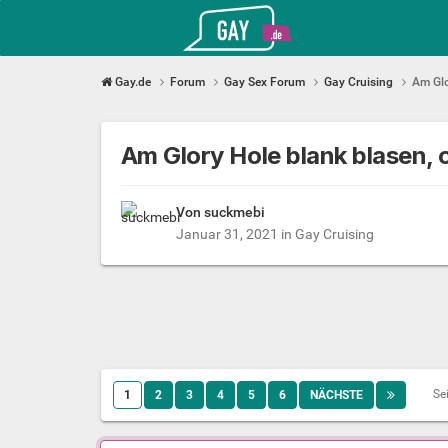
Gay.de
Gay.de
Forum
Gay Sex Forum
Gay Cruising
Am Glo
Am Glory Hole blank blasen, 
Von suckmebi
Januar 31, 2021
in
Gay Cruising
Se
1
2
3
4
5
6
NÄCHSTE