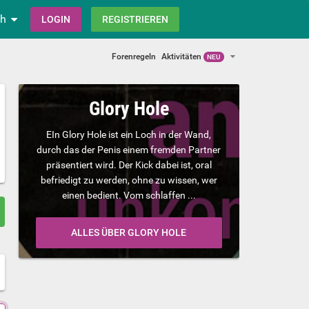
ch
LOGIN
REGISTRIEREN
Forenregeln
Aktivitäten
NEU
Glory Hole
EIn Glory Hole ist ein Loch in der Wand,
durch das der Penis einem fremden Partner
präsentiert wird. Der Kick dabei ist, oral
befriedigt zu werden, ohne zu wissen, wer
einen bedient. Vom schlaffen ...
ALLES ÜBER GLORY HOLE