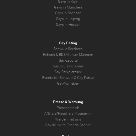
Gays in Köln
Gays in München
Gays in Sachsen
Gays in Leipzig
Gays in Hessen
Gay Dating
Schwule Sexdates
Fetisch & BDSM unter Männern
Gay-Escorts
Gay Cruising Areas
Gay-Parkplatzsex
Events für Schwule & Gay Partys
Gay-Vorlieben
Presse & Werbung
Pressebereich
Affiliate/Hasoffers Programm
Werben mit uns
Gay.de Invite Friends-Banner