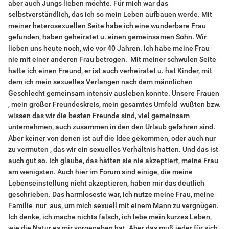
aber auch Jungs lieben möchte. Für mich war das
selbstverständlich, das ich so mein Leben aufbauen werde. Mit
meiner heterosexuellen Seite habe ich eine wunderbare Frau
gefunden, haben geheiratet u. einen gemeinsamen Sohn. Wir
lieben uns heute noch, wie vor 40 Jahren. Ich habe meine Frau
nie mit einer anderen Frau betrogen. Mit meiner schwulen Seite
hatte ich einen Freund, er ist auch verheiratet u. hat Kinder, mit
dem ich mein sexuelles Verlangen nach dem männlichen
Geschlecht gemeinsam intensiv ausleben konnte. Unsere Frauen
, mein großer Freundeskreis, mein gesamtes Umfeld wußten bzw.
wissen das wir die besten Freunde sind, viel gemeinsam
unternehmen, auch zusammen in den den Urlaub gefahren sind.
Aber keiner von denen ist auf die Idee gekommen, oder auch nur
zu vermuten , das wir ein sexuelles Verhältnis hatten. Und das ist
auch gut so. Ich glaube, das hätten sie nie akzeptiert, meine Frau
am wenigsten. Auch hier im Forum sind einige, die meine
Lebenseinstellung nicht akzeptieren, haben mir das deutlich
geschrieben. Das harmloseste war, ich nutze meine Frau, meine
Familie nur aus, um mich sexuell mit einem Mann zu vergnügen.
Ich denke, ich mache nichts falsch, ich lebe mein kurzes Leben,
wie die Natur es mir vorgegeben hat. Aber das muß jeder für sich