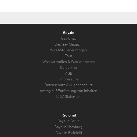
Gay.de
Gay-Chat
Das Gay Magazin
Was Mitglieder mögen
Tour
Was wir wollen
&
Was wir bieten
Guidelines
AGB
Impressum
Datenschutz
&
Jugendschutz
Antrag auf Entfernung von Inhalten
2257 Statement
Regional
Gays in Berlin
Gays in Hamburg
Gays in Bielefeld