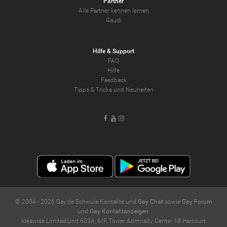
Partner
Alle Partner kennen lernen
Gaudi
Hilfe & Support
FAQ
Hilfe
Feedback
Tipps & Tricks und Neuheiten
Facebook
Youtube
Instagram
© 2004 -
2026
Gay.de Schwule Kontakte und
Gay Chat
sowie
Gay Forum
und
Gay Kontaktanzeigen
.
Ideawise Limited;Unit 603A, 6/F, Tower Admiralty Center 18 Harcourt