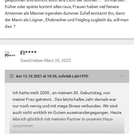
früher oder später kommt alles raus, Frauen haben viel feinere
Antennen als Männer irgendein dummer Zufall enntarnt ihn, dann
der Mann als Lügner , Ehebrecher und Feigling zugleich da, will man
das ?
Fl****
Geschrieben
März 26, 2022
Am 13.10.2021 at 10:35, schrieb Lalo1970:
Ich hatte mich 2000 , an meinem 30. Geburtstag, von
meiner Frau getrennt.. Das letzte halbe Jahr damals war
nur noch nervig und mit mega Stress verbunden. Wir sind
auch nicht wirklich im Gutem auseinandergegangen. Heute
lebe ich glücklich mit meinem Partner in unserem Haus
zusammen.
Mit der heutigen Erfahrung, hätte ich mich damals eher