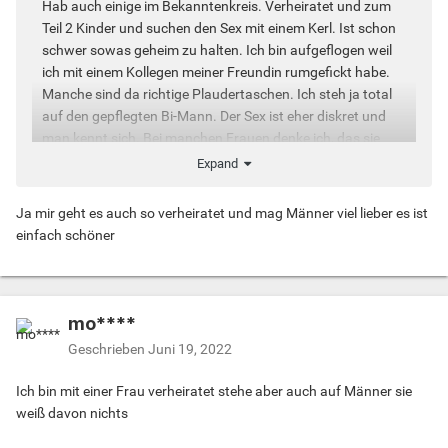
Hab auch einige im Bekanntenkreis. Verheiratet und zum
Teil 2 Kinder und suchen den Sex mit einem Kerl. Ist schon
schwer sowas geheim zu halten. Ich bin aufgeflogen weil
ich mit einem Kollegen meiner Freundin rumgefickt habe.
Manche sind da richtige Plaudertaschen. Ich steh ja total
auf den gepflegten Bi-Mann. Der Sex ist eher diskret und
man kennt sich. Bei manchen Frauen denke ich, das sie
eine Ahnung davon haben. Vor der Familie ist anbaggern
Expand
und Sex tabu. Da bieten sich eher Gelegenheiten nach dem
Sport.
Ja mir geht es auch so verheiratet und mag Männer viel lieber es ist
einfach schöner
mo****
Geschrieben
Juni 19, 2022
Ich bin mit einer Frau verheiratet stehe aber auch auf Männer sie
weiß davon nichts