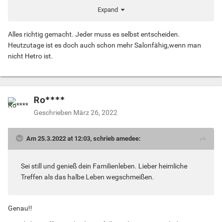
trennen bzw. gar nicht erst heiraten sollen. ...Aber es hat
Expand
mich innerlich einfach zerrissen...und ich wusste, ich wollte
und konnte so nicht mehr weitermachen. Jeder muss das
Alles richtig gemacht. Jeder muss es selbst entscheiden.
für sich selbst entscheiden ,aber eins ist Fakt. Ich stehe zu
Heutzutage ist es doch auch schon mehr Salonfähig,wenn man
dem ,was ist ,zu meinem Leben und meinem Partner.
nicht Hetro ist.
Ro****
Geschrieben
März 26, 2022
Am 25.3.2022 at 12:03, schrieb amedee:
Sei still und genieß dein Familienleben. Lieber heimliche
Treffen als das halbe Leben wegschmeißen.
Genau!!