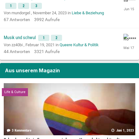
1
2
3
Von mundorgel ,
November 24, 2023
in
Liebe & Beziehung
67
Antworten
3992
Aufrufe
Musik und schwul
1
2
Von zz40bi ,
Februar 19, 2021
in
Queere Kultur & Politik
44
Antworten
3321
Aufrufe
Aus unserem Magazin
Life & Culture
3 Kommentare
Juni 1, 2023