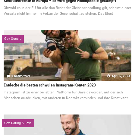
Schwulenrechte in Europa – so wird gegen Homophobie gekämpft
Obwohl es in der EU für alle das Recht der Gleichbehandlung gilt, scheint dieser
Vorsatz nicht immer im Fokus der Gesellschaft zu stehen. Das lässt
Gay Gossip
0 Kommentare
April 5, 2023
Entdecke die besten schwulen Instagram-Konten 2023
Instagram ist zu einer beliebten Plattform für Gays geworden, auf der sich
Menschen ausdrücken, mit anderen in Kontakt verbinden und ihre Kreativität
Sex, Dating & Love