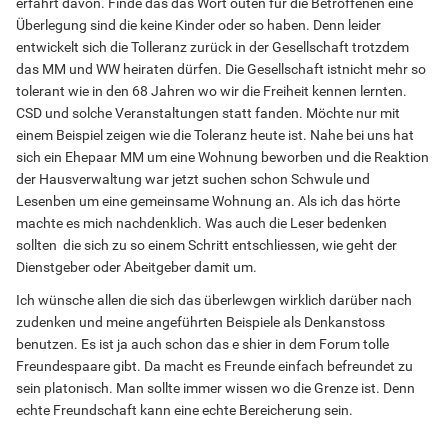
erfährt davon. Finde das das Wort outen für die Betroffenen eine
Überlegung sind die keine Kinder oder so haben. Denn leider
entwickelt sich die Tolleranz zurück in der Gesellschaft trotzdem
das MM und WW heiraten dürfen. Die Gesellschaft istnicht mehr so
tolerant wie in den 68 Jahren wo wir die Freiheit kennen lernten.
CSD und solche Veranstaltungen statt fanden. Möchte nur mit
einem Beispiel zeigen wie die Toleranz heute ist. Nahe bei uns hat
sich ein Ehepaar MM um eine Wohnung beworben und die Reaktion
der Hausverwaltung war jetzt suchen schon Schwule und
Lesenben um eine gemeinsame Wohnung an. Als ich das hörte
machte es mich nachdenklich. Was auch die Leser bedenken
sollten die sich zu so einem Schritt entschliessen, wie geht der
Dienstgeber oder Abeitgeber damit um.
Ich wünsche allen die sich das überlewgen wirklich darüber nach
zudenken und meine angeführten Beispiele als Denkanstoss
benutzen. Es ist ja auch schon das e shier in dem Forum tolle
Freundespaare gibt. Da macht es Freunde einfach befreundet zu
sein platonisch. Man sollte immer wissen wo die Grenze ist. Denn
echte Freundschaft kann eine echte Bereicherung sein.