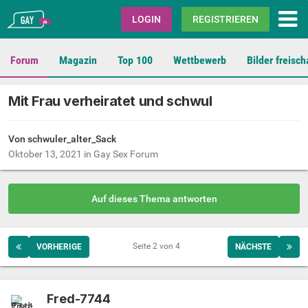
Gay.de
LOGIN
REGISTRIEREN
Forum
Magazin
Top 100
Wettbewerb
Bilder freisch
Mit Frau verheiratet und schwul
Von schwuler_alter_Sack
Oktober 13, 2021
in
Gay Sex Forum
Auf dieses Thema antworten
Seite 2 von 4
VORHERIGE
NÄCHSTE
Fred-7744