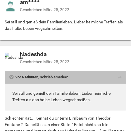
am****
Geschrieben
März 25, 2022
Sei still und genieß dein Familienleben. Lieber heimliche Treffen als
das halbe Leben wegschmeißen.
Nadeshda
Geschrieben
März 25, 2022
vor 6 Minuten, schrieb amedee:
Sei still und genieß dein Familienleben. Lieber heimliche
Treffen als das halbe Leben wegschmeißen.
Schlechter Rat... Kennst du Unterm Birnbaum von Theodor
Fontane ? Da heißt es an einer Stelle " Es ist nichts so fein
gesponnen und kommt doch ans Licht der Sonnen ..." im Klartext
: