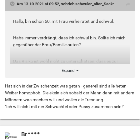
Am 13.10.2021 at 09:52, schrieb schwuler_alter_Sack:
Hallo, bin schon 60, mit Frau verheiratet und schwul.
Habs immer verdrängt, dass ich schwul bin. Sollte ich mich
gegenüber der Frau/Familie outen?
Das Risiko ist wohl nicht zu unterschätzen, dass es zur
Trennung kommt.
Expand
Wem geht es auch so?
Hat sich in der Zwischenzeit was getan - generell sind alle heten-
Weiber homophob. Die ekeln sich sobald der Mann dann mit andern
Männern was machen will und wollen die Trennung.
"Ich will nicht mit ner Schwuchtel oder Pussy zusammen sein!"
Br****