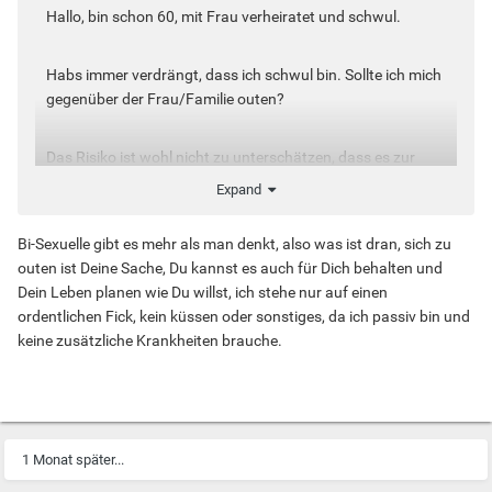
Hallo, bin schon 60, mit Frau verheiratet und schwul.
Habs immer verdrängt, dass ich schwul bin. Sollte ich mich
gegenüber der Frau/Familie outen?
Das Risiko ist wohl nicht zu unterschätzen, dass es zur
Trennung kommt.
Expand
Wem geht es auch so?
Bi-Sexuelle gibt es mehr als man denkt, also was ist dran, sich zu
outen ist Deine Sache, Du kannst es auch für Dich behalten und
Dein Leben planen wie Du willst, ich stehe nur auf einen
ordentlichen Fick, kein küssen oder sonstiges, da ich passiv bin und
keine zusätzliche Krankheiten brauche.
1 Monat später...