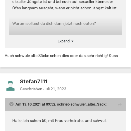
die aller Jüngste ist und bei euch auf sexueller Ebene der
Ofen langsam ausgeht, wenn er nicht schon längst kalt ist.
Warum solltest du dich dann jetzt noch outen?
Wenn es dich allerdings belaste, dass du dieses
Expand
"Geheimnis" mit dir rumträgst, dann musst du selber
entscheiden, was für dich, deine Frau und deine Familie das
Auch schwule alte Säcke sehen dies oder das sehr richtig! Kuss
Beste wäre.
Bei dieser Entscheidung kann dir auch der weiseste Rat
von Anderen nicht wirklich weiter helfen.
Stefan7111
Geschrieben
Juli 21, 2023
Am 13.10.2021 at 09:52, schrieb schwuler_alter_Sack:
Hallo, bin schon 60, mit Frau verheiratet und schwul.