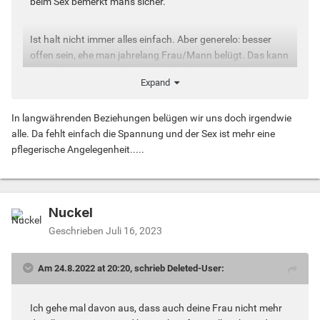
beim Sex bemerkt mans sicher.
Ist halt nicht immer alles einfach. Aber generelo: besser
offen sein, ehe man jahrelang Frau/Mann belügt. Das kann
am Ende zu einem schweren seelischen Knacks führen.
Expand
Das ist es nicht wert.
In langwährenden Beziehungen belügen wir uns doch irgendwie
alle. Da fehlt einfach die Spannung und der Sex ist mehr eine
pflegerische Angelegenheit.....
Nuckel
Geschrieben
Juli 16, 2023
Am 24.8.2022 at 20:20, schrieb Deleted-User:
Ich gehe mal davon aus, dass auch deine Frau nicht mehr