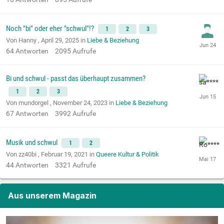
Noch "bi" oder eher "schwul"!?
1
2
3
Von Hanny ,
April 29, 2025
in
Liebe & Beziehung
64
Antworten
2095
Aufrufe
Bi und schwul - passt das überhaupt zusammen?
1
2
3
Von mundorgel ,
November 24, 2023
in
Liebe & Beziehung
67
Antworten
3992
Aufrufe
Musik und schwul
1
2
Von zz40bi ,
Februar 19, 2021
in
Queere Kultur & Politik
44
Antworten
3321
Aufrufe
Aus unserem Magazin