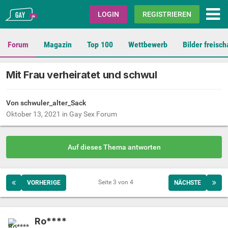
Gay.de
LOGIN
REGISTRIEREN
Forum
Magazin
Top 100
Wettbewerb
Bilder freisch
Mit Frau verheiratet und schwul
Von schwuler_alter_Sack
Oktober 13, 2021
in
Gay Sex Forum
Auf dieses Thema antworten
Seite 3 von 4
VORHERIGE
NÄCHSTE
Ro****