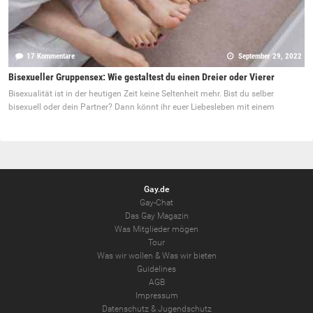
17 Kommentare
September 29, 2022
Bisexueller Gruppensex: Wie gestaltest du einen Dreier oder Vierer
Bisexualität ist in der heutigen Zeit keine Seltenheit mehr. Bist du selber
bisexuell oder dein Partner? Dann könnt ihr euer Liebesleben mit einem
Gay.de
Gay-Chat
Das Gay Magazin
Was Mitglieder mögen
Tour
Was wir wollen
&
Was wir bieten
Guidelines
AGB
Impressum
Datenschutz
&
Jugendschutz