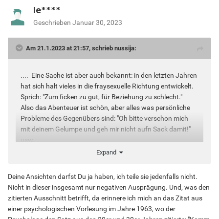
le****
Geschrieben
Januar 30, 2023
Am 21.1.2023 at 21:57, schrieb nussija:
.... Eine Sache ist aber auch bekannt: in den letzten Jahren
hat sich halt vieles in die fraysexuelle Richtung entwickelt.
Sprich: "Zum ficken zu gut, für Beziehung zu schlecht."
Also das Abenteuer ist schön, aber alles was persönliche
Probleme des Gegenübers sind: "Oh bitte verschon mich
mit deinem Gelumpe und geh mir nicht aufn Sack damit!"
usw.
Diese Verrohung ist aber ganz normal, weil wir alle nur
Expand
noch zu Egoisten und Narzissten geworden sind, dank
auch solcher Seiten. .... (schreibt nussija)
Deine Ansichten darfst Du ja haben, ich teile sie jedenfalls nicht.
Nicht in dieser insgesamt nur negativen Ausprägung. Und, was den
zitierten Ausschnitt betrifft, da erinnere ich mich an das Zitat aus
einer psychologischen Vorlesung im Jahre 1963, wo der