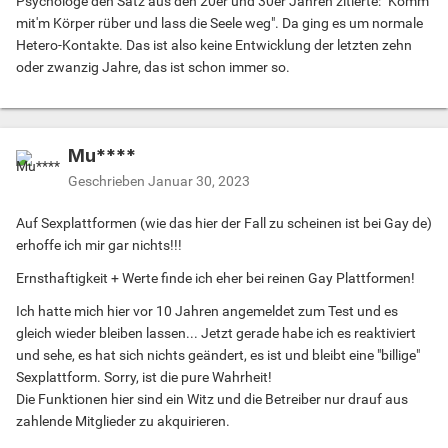
Psychologe den Satz aus den 20er und 30er Jahren zitierte: "Komm
mit'm Körper rüber und lass die Seele weg". Da ging es um normale
Hetero-Kontakte. Das ist also keine Entwicklung der letzten zehn
oder zwanzig Jahre, das ist schon immer so.
Mu****
Geschrieben
Januar 30, 2023
Auf Sexplattformen (wie das hier der Fall zu scheinen ist bei Gay de)
erhoffe ich mir gar nichts!!!
Ernsthaftigkeit + Werte finde ich eher bei reinen Gay Plattformen!
Ich hatte mich hier vor 10 Jahren angemeldet zum Test und es
gleich wieder bleiben lassen... Jetzt gerade habe ich es reaktiviert
und sehe, es hat sich nichts geändert, es ist und bleibt eine "billige"
Sexplattform. Sorry, ist die pure Wahrheit!
Die Funktionen hier sind ein Witz und die Betreiber nur drauf aus
zahlende Mitglieder zu akquirieren.