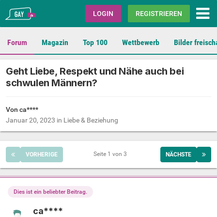
Gay.de
LOGIN
REGISTRIEREN
Forum
Magazin
Top 100
Wettbewerb
Bilder freisch
Geht Liebe, Respekt und Nähe auch bei
schwulen Männern?
Von ca****
Januar 20, 2023
in
Liebe & Beziehung
Seite 1 von 3
VORHERIGE
NÄCHSTE
Dies ist ein beliebter Beitrag.
ca****