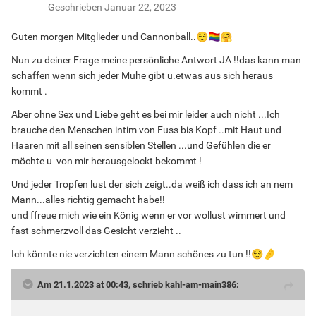
Geschrieben
Januar 22, 2023
Guten morgen Mitglieder und Cannonball..
😌
🏳️‍🌈
🤗
Nun zu deiner Frage meine persönliche Antwort JA !!das kann man
schaffen wenn sich jeder Muhe gibt u.etwas aus sich heraus
kommt .
Aber ohne Sex und Liebe geht es bei mir leider auch nicht ...Ich
brauche den Menschen intim von Fuss bis Kopf ..mit Haut und
Haaren mit all seinen sensiblen Stellen ...und Gefühlen die er
möchte u von mir herausgelockt bekommt !
Und jeder Tropfen lust der sich zeigt..da weiß ich dass ich an nem
Mann...alles richtig gemacht habe!!
und ffreue mich wie ein König wenn er vor wollust wimmert und
fast schmerzvoll das Gesicht verzieht ..
Ich könnte nie verzichten einem Mann schönes zu tun !!
😌
🤌
Am 21.1.2023 at 00:43, schrieb kahl-am-main386: