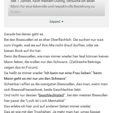
Seit 7 Jahren, nach meinem Outing, versuche ich einen
Mann für eine liebevolle und respektvolle Beziehung zu
finden.
Meine Frage: was ist der Grund, dass sich so viele nur über
Expand
Sex definieren und gute tiefe Gespräche kaum möglich
sind?
Gerade bei denen geht es.
Bei den Bisexuellen ist es eher Oberflächlich. Die suchen nur was
zum Vögeln, weil sie auf ihre Alte nicht drauf durften, oder sie
keinen Bock auf Ihn hat.
Denn die Bisexuellen, wie man immer wieder hier liest können keinen
Mann lieben, die wollen nur den Schwanz. (Zahlreiche Beiträge
zeigen das im Forum).
Da heißt es immer wieder "
Ich kann nur eine Frau lieben
" "
beim
Mann geht es mir nur um den Schwanz
".
Scheinbar raffen es die wenigsten Bisexuellen, das man, wenn man
sich Bisexuell bezeichnet, beide Geschlechter liebt.
Und nicht nur dessen "
Geschlechtsteil
" , bei den meisten Bisexullen
hier passt die "Loch ist Loch Mentalität"
Das erlebe ich hier und auf anderen Seiten immer wieder.
Das ist wie mit den Trophähen. Je mehr man hat, umso besser.