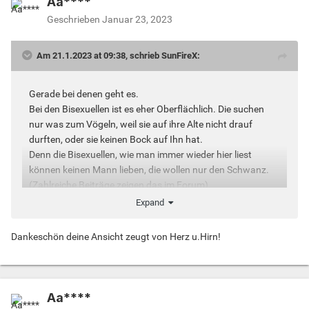
Aa****
Geschrieben
Januar 23, 2023
Am 21.1.2023 at 09:38, schrieb SunFireX:
Gerade bei denen geht es.
Bei den Bisexuellen ist es eher Oberflächlich. Die suchen
nur was zum Vögeln, weil sie auf ihre Alte nicht drauf
durften, oder sie keinen Bock auf Ihn hat.
Denn die Bisexuellen, wie man immer wieder hier liest
können keinen Mann lieben, die wollen nur den Schwanz.
(Zahlreiche Beiträge zeigen das im Forum).
Da heißt es immer wieder "
Ich kann nur eine Frau lieben
"
Expand
"
beim Mann geht es mir nur um den Schwanz
".
Scheinbar raffen es die wenigsten Bisexuellen, das man,
Dankeschön deine Ansicht zeugt von Herz u.Hirn!
wenn man sich Bisexuell bezeichnet, beide Geschlechter
liebt.
Und nicht nur dessen "
Geschlechtsteil
" , bei den meisten
Bisexullen hier passt die "Loch ist Loch Mentalität"
Aa****
Das erlebe ich hier und auf anderen Seiten immer wieder.