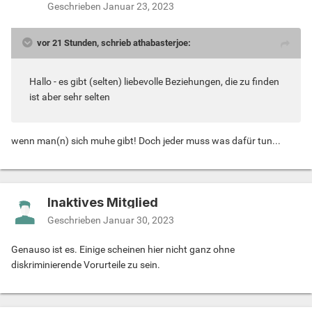
Geschrieben
Januar 23, 2023
Das ist wie mit den Trophähen. Je mehr man hat, umso
besser.
Bei den Schwulen ist eher der ganze Mensch im
vor 21 Stunden, schrieb athabasterjoe:
Vordergrund und eher richtung Beziehung und Co, wo
auch ich mich zu Zähle.
Hallo - es gibt (selten) liebevolle Beziehungen, die zu finden
ist aber sehr selten
Tjaa, dann solltest du vielleicht mal die Augen besser auf
machen. Lese was Bisexuelle hier sehr oft von sich geben,
wenn man(n) sich muhe gibt! Doch jeder muss was dafür tun...
und dann die Handvoll Schwule.
Da erkennst du deutliche Unterschiede.
Inaktives Mitglied
Geschrieben
Januar 30, 2023
Genauso ist es. Einige scheinen hier nicht ganz ohne
diskriminierende Vorurteile zu sein.