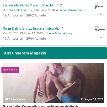
Ein 'Reakitäts-Check" was "Dating be-trifft"
Von
HornyOldGayGuy
,
Februar 4, 2018
in
Liebe & Beziehung
19
Antworten
2862
Aufrufe
Online Dating führt zu besserer Integration?
Von To**** ,
Oktober 17, 2017
in
Liebe & Beziehung
10
Antworten
2964
Aufrufe
Aus unserem Magazin
Gay Gossip
21 Kommentare
August 18, 2023
Gay.de Dating Community – warum du bei uns richtig bist