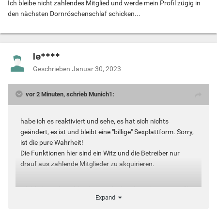
Ich bleibe nicht zahlendes Mitglied und werde mein Profil zügig in
den nächsten Dornröschenschlaf schicken...
le****
Geschrieben
Januar 30, 2023
vor 2 Minuten, schrieb Munich1:
habe ich es reaktiviert und sehe, es hat sich nichts
geändert, es ist und bleibt eine "billige" Sexplattform. Sorry,
ist die pure Wahrheit!
Die Funktionen hier sind ein Witz und die Betreiber nur
drauf aus zahlende Mitglieder zu akquirieren.
Ich bleibe nicht zahlendes Mitglied und werde mein Profil
Expand
zügig in den nächsten Dornröschenschlaf schicken...