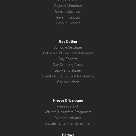
Gays in München
Gays in Sachsen
Gays in Leipzig
Gays in Hessen
Gay Dating
Schwule Sexdates
Fetisch & BDSM unter Männern
Gay-Escorts
Gay Cruising Areas
Gay-Parkplatzsex
Events für Schwule & Gay Partys
Gay-Vorlieben
Presse & Werbung
Pressebereich
Affiliate/Hasoffers Programm
Werben mit uns
Gay.de Invite Friends-Banner
Partner