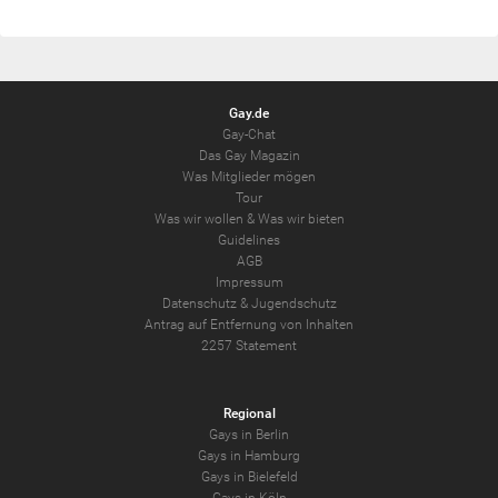
Gay.de
Gay-Chat
Das Gay Magazin
Was Mitglieder mögen
Tour
Was wir wollen
&
Was wir bieten
Guidelines
AGB
Impressum
Datenschutz
&
Jugendschutz
Antrag auf Entfernung von Inhalten
2257 Statement
Regional
Gays in Berlin
Gays in Hamburg
Gays in Bielefeld
Gays in Köln